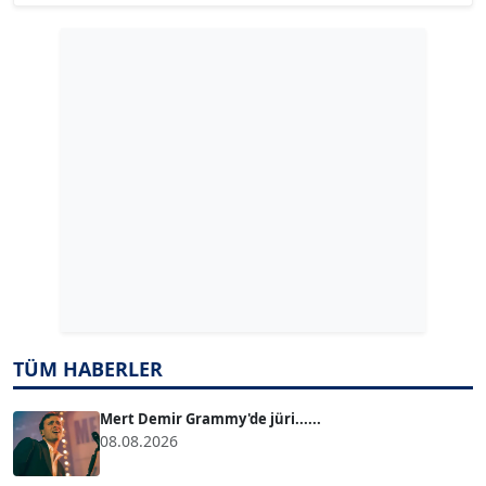
Köşe Yazarı
GÜLPERİ ALTUN KILIÇ
Köşe Yazarı
ERDAL İZGİ
Köşe Yazarı
Dr. ŞABAN ACARBAY
Köşe Yazarı
TÜM HABERLER
TUĞÇE TUĞSAVUL BAYSOY
T
Köşe Yazarı
Mert Demir Grammy'de jüri......
08.08.2026
ATİLLA KÖPRÜLÜOĞLU