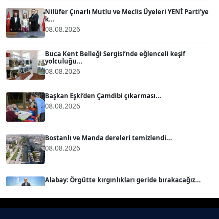
Köşe Yazarı
Nilüfer Çınarlı Mutlu ve Meclis Üyeleri YENİ Parti'ye
k...
08.08.2026
BÜLENT GÜRLÜK
Köşe Yazarı
Buca Kent Belleği Sergisi’nde eğlenceli keşif
yolculuğu...
08.08.2026
MERT ERBOY
Köşe Yazarı
Başkan Eşki’den Çamdibi çıkarması...
08.08.2026
BÜLENT SAĞLAM
B
Köşe Yazarı
Bostanlı ve Manda dereleri temizlendi...
08.08.2026
SEVGİ MOLVA
Köşe Yazarı
Alabay: Örgütte kırgınlıkları geride bırakacağız...
08.08.2026
Prof. Dr. BİLGE DONUK
Köşe Yazarı