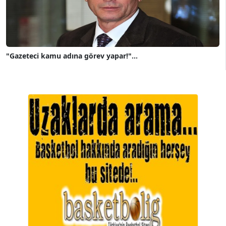
"Gazeteci kamu adına görev yapar!"...
A. BAHRİ VRESKALA
Köşe Yazarı