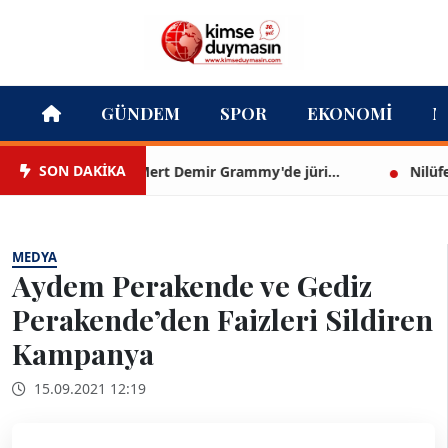
GÜNDEM
SPOR
EKONOMI
M
SON DAKİKA
Mert Demir Grammy'de jüri...
Nilüfer Çı
MEDYA
Aydem Perakende ve Gediz
Perakende’den Faizleri Sildiren
Kampanya
15.09.2021 12:19