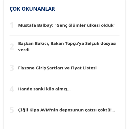
SİNAN GENÇ
ÇOK OKUNANLAR
Köşe Yazarı
1
Mustafa Balbay: "Genç ölümler ülkesi olduk"
Dr. HAKAN TARTAN
Köşe Yazarı
Başkan Bakıcı, Bakan Topçu’ya Selçuk dosyası
2
verdi
Prof. Dr. YÜCEL OCAK
Köşe Yazarı
3
Flyzone Giriş Şartları ve Fiyat Listesi
TEOMAN GÜRAY
Köşe Yazarı
4
Hande sanki kilo almış...
TUNÇ AFŞAR
5
Çiğli Kipa AVM'nin deposunun çatısı çöktü!...
Köşe Yazarı
YILMAZ DURMAZ