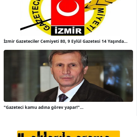
İzmir Gazeteciler Cemiyeti 80, 9 Eylül Gazetesi 14 Yaşında...
"Gazeteci kamu adına görev yapar!"...