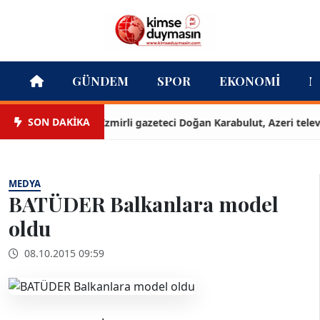
GÜNDEM
SPOR
EKONOMI
M
SON DAKİKA
İzmirli gazeteci Doğan Karabulut, Azeri televizy
MEDYA
BATÜDER Balkanlara model
oldu
08.10.2015 09:59