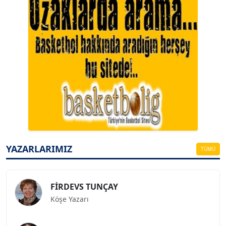
A. BAHRİ VRESKALA
Köşe Yazarı
ESAT ERÇETİNGÖZ
Köşe Yazarı
YAZARLARIMIZ
TÜMÜ
FİRDEVS TUNÇAY
Köşe Yazarı
SEZGİ KAYA