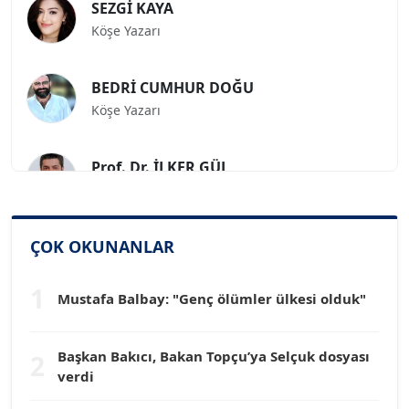
Köşe Yazarı
BEDRİ CUMHUR DOĞU
Köşe Yazarı
Prof. Dr. İLKER GÜL
Köşe Yazarı
SİNAN GENÇ
ÇOK OKUNANLAR
Köşe Yazarı
1
Mustafa Balbay: "Genç ölümler ülkesi olduk"
Dr. HAKAN TARTAN
Köşe Yazarı
Başkan Bakıcı, Bakan Topçu’ya Selçuk dosyası
2
verdi
Prof. Dr. YÜCEL OCAK