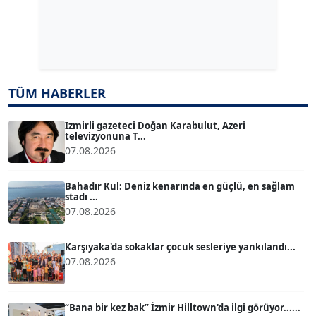
Dr. ŞABAN ACARBAY
Köşe Yazarı
TÜM HABERLER
TUĞÇE TUĞSAVUL BAYSOY
T
Köşe Yazarı
İzmirli gazeteci Doğan Karabulut, Azeri
televizyonuna T...
07.08.2026
ATİLLA KÖPRÜLÜOĞLU
Köşe Yazarı
Bahadır Kul: Deniz kenarında en güçlü, en sağlam
stadı ...
07.08.2026
BÜLENT GÜRLÜK
Köşe Yazarı
Karşıyaka'da sokaklar çocuk sesleriye yankılandı...
07.08.2026
MERT ERBOY
Köşe Yazarı
“Bana bir kez bak” İzmir Hilltown'da ilgi görüyor......