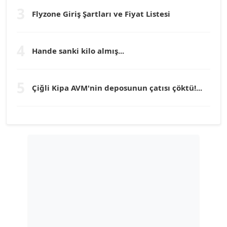
Köşe Yazarı
3
Flyzone Giriş Şartları ve Fiyat Listesi
TEOMAN GÜRAY
4
Köşe Yazarı
Hande sanki kilo almış...
TUNÇ AFŞAR
5
Çiğli Kipa AVM'nin deposunun çatısı çöktü!...
Köşe Yazarı
YILMAZ DURMAZ
Köşe Yazarı
GÜLPERİ ALTUN KILIÇ
Köşe Yazarı
ERDAL İZGİ
Köşe Yazarı