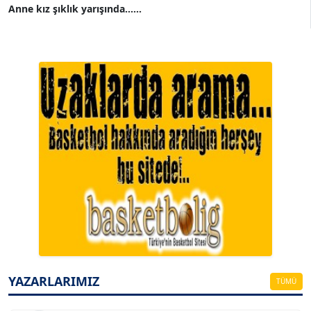
Anne kız şıklık yarışında......
A. BAHRİ VRESKALA
Köşe Yazarı
ESAT ERÇETİNGÖZ
Köşe Yazarı
YAZARLARIMIZ
TÜMÜ
FİRDEVS TUNÇAY