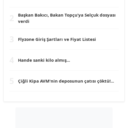
Köşe Yazarı
Başkan Bakıcı, Bakan Topçu’ya Selçuk dosyası
2
Prof. Dr. YÜCEL OCAK
verdi
Köşe Yazarı
3
Flyzone Giriş Şartları ve Fiyat Listesi
TEOMAN GÜRAY
Köşe Yazarı
4
Hande sanki kilo almış...
TUNÇ AFŞAR
Köşe Yazarı
5
Çiğli Kipa AVM'nin deposunun çatısı çöktü!...
YILMAZ DURMAZ
Köşe Yazarı
GÜLPERİ ALTUN KILIÇ
Köşe Yazarı