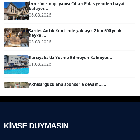
İzmir’in simge yapısı Cihan Palas yeniden hayat
buluyor...
MERT ERBOY
06.08.2026
Köşe Yazarı
Sardes Antik Kenti’nde yaklaşık 2 bin 500 yıllık
heykel...
BÜLENT SAĞLAM
03.08.2026
B
Köşe Yazarı
Karşıyaka’da Yüzme Bilmeyen Kalmıyor...
01.08.2026
SEVGİ MOLVA
Köşe Yazarı
Akhisargücü ana sponsorla devam......
29.07.2026
Prof. Dr. BİLGE DONUK
Köşe Yazarı
Ahmet Kandemir: Sorun yaratan kişiler sorunu
çözemez!...
28.07.2026
AVNİ ERBOY
KİMSE DUYMASIN
Köşe Yazarı
İzmir Gazeteciler Cemiyeti 80, 9 Eylül Gazetesi 14