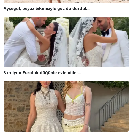
Ayşegül, beyaz bikinisiyle göz doldurdu!...
3 milyon Euroluk düğünle evlendiler...