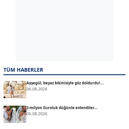
ERDAL İZGİ
Köşe Yazarı
Dr. ŞABAN ACARBAY
Köşe Yazarı
TUĞÇE TUĞSAVUL BAYSOY
TÜM HABERLER
T
Köşe Yazarı
Ayşegül, beyaz bikinisiyle göz doldurdu!...
06.08.2026
ATİLLA KÖPRÜLÜOĞLU
Köşe Yazarı
3 milyon Euroluk düğünle evlendiler...
06.08.2026
BÜLENT GÜRLÜK
Köşe Yazarı