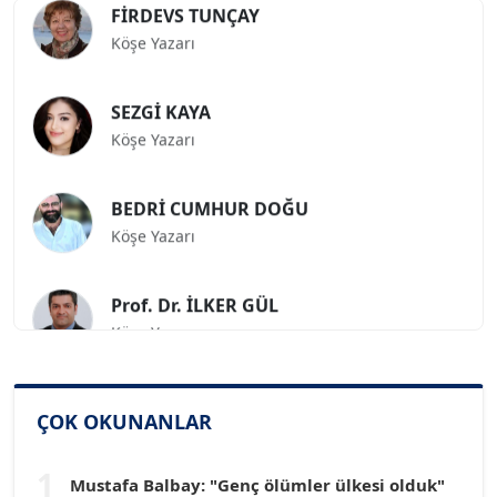
Köşe Yazarı
SEZGİ KAYA
Köşe Yazarı
BEDRİ CUMHUR DOĞU
Köşe Yazarı
Prof. Dr. İLKER GÜL
Köşe Yazarı
SİNAN GENÇ
Köşe Yazarı
ÇOK OKUNANLAR
1
Dr. HAKAN TARTAN
Mustafa Balbay: "Genç ölümler ülkesi olduk"