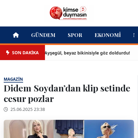
GÜNDEM
SPOR
EKONOMI
M
SON DAKİKA
Ayşegül, beyaz bikinisiyle göz doldurdu!
MAGAZIN
Didem Soydan’dan klip setinde
cesur pozlar
25.06.2025 23:38