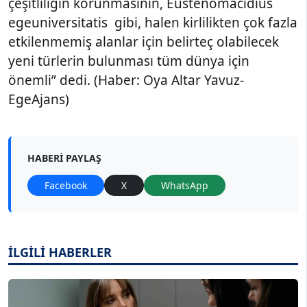
çeşitliliğin korunmasının, Eustenomacidius
egeuniversitatis gibi, halen kirlilikten çok fazla
etkilenmemiş alanlar için belirteç olabilecek
yeni türlerin bulunması tüm dünya için
önemli” dedi. (Haber: Oya Altar Yavuz-
EgeAjans)
HABERI PAYLAŞ
Facebook
X
WhatsApp
İLGİLİ HABERLER