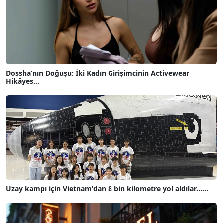
Dossha’nın Doğuşu: İki Kadın Girişimcinin Activewear
Hikâyes...
Uzay kampı için Vietnam'dan 8 bin kilometre yol aldılar......