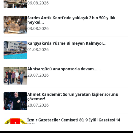
06.08.2026
ATİLLA KÖPRÜLÜOĞLU
Köşe Yazarı
Sardes Antik Kenti’nde yaklaşık 2 bin 500 yıllık
heykel...
03.08.2026
BÜLENT GÜRLÜK
Köşe Yazarı
Karşıyaka’da Yüzme Bilmeyen Kalmıyor...
01.08.2026
MERT ERBOY
Köşe Yazarı
Akhisargücü ana sponsorla devam......
29.07.2026
BÜLENT SAĞLAM
B
Köşe Yazarı
Ahmet Kandemir: Sorun yaratan kişiler sorunu
çözemez!...
28.07.2026
SEVGİ MOLVA
Köşe Yazarı
İzmir Gazeteciler Cemiyeti 80, 9 Eylül Gazetesi 14
Yaşı...
28.07.2026