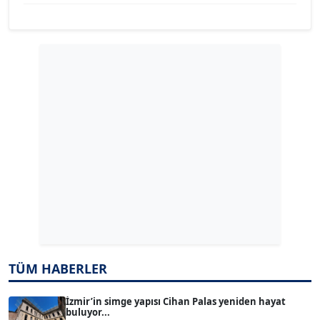
YILMAZ DURMAZ
Köşe Yazarı
GÜLPERİ ALTUN KILIÇ
Köşe Yazarı
ERDAL İZGİ
Köşe Yazarı
Dr. ŞABAN ACARBAY
Köşe Yazarı
TUĞÇE TUĞSAVUL BAYSOY
TÜM HABERLER
T
Köşe Yazarı
İzmir’in simge yapısı Cihan Palas yeniden hayat
buluyor...