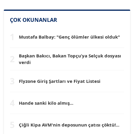
SİNAN GENÇ
ÇOK OKUNANLAR
Köşe Yazarı
1
Mustafa Balbay: "Genç ölümler ülkesi olduk"
Dr. HAKAN TARTAN
Köşe Yazarı
Başkan Bakıcı, Bakan Topçu’ya Selçuk dosyası
2
verdi
Prof. Dr. YÜCEL OCAK
Köşe Yazarı
3
Flyzone Giriş Şartları ve Fiyat Listesi
TEOMAN GÜRAY
Köşe Yazarı
4
Hande sanki kilo almış...
TUNÇ AFŞAR
5
Köşe Yazarı
Çiğli Kipa AVM'nin deposunun çatısı çöktü!...