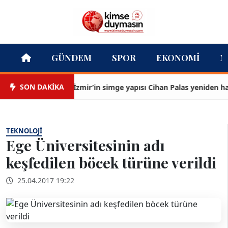
GÜNDEM
SPOR
EKONOMI
M
SON DAKİKA
İzmir’in simge yapısı Cihan Palas yeniden hayat 
TEKNOLOJI
Ege Üniversitesinin adı
keşfedilen böcek türüne verildi
25.04.2017 19:22