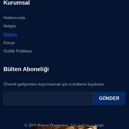
Kurumsal
Köşe Yazarı
Kuzey Başol, 239 sporcu arasından 8. oldu...
21.07.2026
Hakkımızda
ERDOGAN ARIPINAR
İletişim
Köşe Yazarı
Deniz ve güneşin tadını çıkarıyor......
Reklam
21.07.2026
Künye
A. BAHRİ VRESKALA
Gizlilik Politikası
Köşe Yazarı
Tadı damaklarda kaldı......
21.07.2026
Bülten Aboneliği
ESAT ERÇETİNGÖZ
Köşe Yazarı
Manisalı bocceciler finale kaldı...
Önemli gelişmeleri kaçırmamak için e-bültene kaydolun.
19.07.2026
FİRDEVS TUNÇAY
GÖNDER
Köşe Yazarı
SEZGİ KAYA
© 2026
Kimse Duymasın
. Tüm hakları saklıdır.
Köşe Yazarı