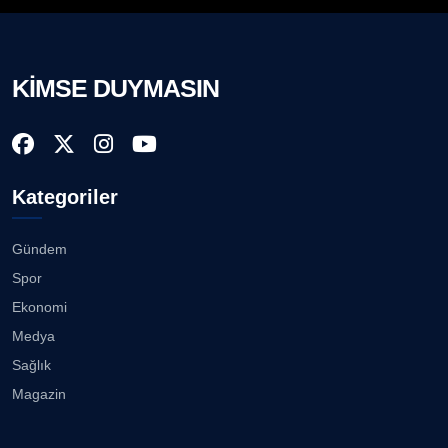
Prof. Dr. BİLGE DONUK
Köşe Yazarı
Akhisargücü Spor Kulübü 14 Yaşında ...
27.07.2026
KİMSE DUYMASIN
AVNİ ERBOY
Köşe Yazarı
"Gazeteci kamu adına görev yapar!"...
23.07.2026
Doç. Dr. LEVENT KÖSTEM
D
Kategoriler
Köşe Yazarı
Bisikletçiler Gömeç'te bisiklet festivalinde
buluşacak ...
23.07.2026
Gündem
CAN BARHAN
Spor
Köşe Yazarı
İzmirli müzisyen, koro şefi Almanya’da popüler
Ekonomi
oldu......
23.07.2026
Medya
Prof. Dr. SEYHAN HASIRCI
Sağlık
Köşe Yazarı
Anne kız şıklık yarışında......
Magazin
23.07.2026
Prof. Dr. YAVUZ TAŞKIRAN