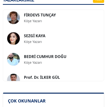
FİRDEVS TUNÇAY
Köşe Yazarı
SEZGİ KAYA
Köşe Yazarı
BEDRİ CUMHUR DOĞU
Köşe Yazarı
Prof. Dr. İLKER GÜL
Köşe Yazarı
SİNAN GENÇ
Köşe Yazarı
ÇOK OKUNANLAR