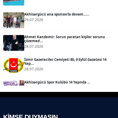
BÜLENT GÜRLÜK
Köşe Yazarı
Akhisargücü ana sponsorla devam......
29.07.2026
MERT ERBOY
Köşe Yazarı
Ahmet Kandemir: Sorun yaratan kişiler sorunu
çözemez!...
BÜLENT SAĞLAM
28.07.2026
B
Köşe Yazarı
İzmir Gazeteciler Cemiyeti 80, 9 Eylül Gazetesi 14
Yaşı...
SEVGİ MOLVA
28.07.2026
Köşe Yazarı
Akhisargücü Spor Kulübü 14 Yaşında ...
27.07.2026
Prof. Dr. BİLGE DONUK
Köşe Yazarı
"Gazeteci kamu adına görev yapar!"...
23.07.2026
AVNİ ERBOY
KİMSE DUYMASIN