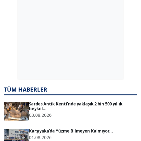
GÜLPERİ ALTUN KILIÇ
Köşe Yazarı
ERDAL İZGİ
Köşe Yazarı
Dr. ŞABAN ACARBAY
Köşe Yazarı
TUĞÇE TUĞSAVUL BAYSOY
TÜM HABERLER
T
Köşe Yazarı
Sardes Antik Kenti’nde yaklaşık 2 bin 500 yıllık
heykel...
ATİLLA KÖPRÜLÜOĞLU
03.08.2026
Köşe Yazarı
Karşıyaka’da Yüzme Bilmeyen Kalmıyor...
01.08.2026