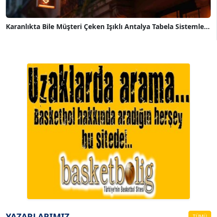
Karanlıkta Bile Müşteri Çeken Işıklı Antalya Tabela Sistemle...
A. BAHRİ VRESKALA
Köşe Yazarı
ESAT ERÇETİNGÖZ
Köşe Yazarı
YAZARLARIMIZ
TÜMÜ