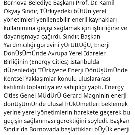
Bornova Belediye Başkanı Prof. Dr. Kamil
Okyay Sındır, TÜrkiyedeki bÜtÜn yerel
yönetimleri yenilenebilir enerji kaynakları
kullanımına geçişi sağlamak için işbirliğine ve
dayanışmaya çağırdı. Sındır, Başkan
Yardımcılığı görevini yÜrÜttÜğÜ, Enerji
DönÜşÜmÜnde Avrupa Yerel İdareler
Birliğinin (Energy Cities) İstanbulda
dÜzenlediği ‘TÜrkiyede Enerji DönÜşÜmÜnde
Kentsel Yaklaşımlar konulu uluslararası
katılımlı toplantıya ev sahipliği yaptı. Energy
Cities Genel MÜdÜrÜ Gerard Magninin enerji
dönÜşÜmÜnde ulusal hÜkÜmetleri beklemek
yerine yerel yönetimlerin harekete geçerek bu
geçişin sağlanması gerektiğini söyledi. Başkan
Sındır da Bornovada başlattıkları bÜyÜk enerji