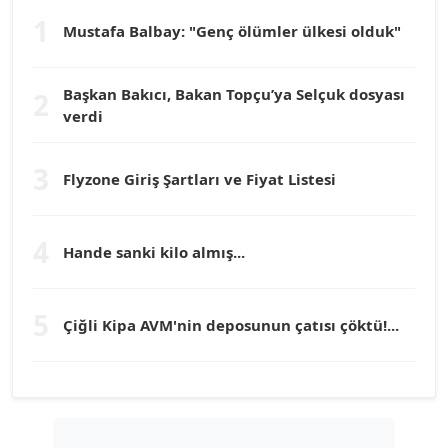
1
Dr. HAKAN TARTAN
Mustafa Balbay: "Genç ölümler ülkesi olduk"
Köşe Yazarı
Başkan Bakıcı, Bakan Topçu’ya Selçuk dosyası
2
Prof. Dr. YÜCEL OCAK
verdi
Köşe Yazarı
3
Flyzone Giriş Şartları ve Fiyat Listesi
TEOMAN GÜRAY
Köşe Yazarı
4
Hande sanki kilo almış...
TUNÇ AFŞAR
Köşe Yazarı
5
Çiğli Kipa AVM'nin deposunun çatısı çöktü!...
YILMAZ DURMAZ
Köşe Yazarı