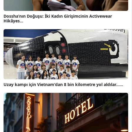
Dossha’nın Doğuşu: İki Kadın Girişimcinin Activewear
Hikâyes...
Uzay kampı için Vietnam'dan 8 bin kilometre yol aldılar......