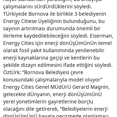
çalışmalarını sÜrdÜrdÜklerini söyledi.
TÜrkiyede Bornova ile birlikte 3 belediyenin
Energy Citiese Üyeliğinin bulunduğunu, bu
sayının artırılması durumunda önemli bir
ilerleme kaydedilebileceğini söyledi. Eiserman,
Energy Cities için enerji dönÜşÜmÜnÜn temel
olarak fosil yakıt kullanımında yenilenebilir
enerji kaynaklarına geçişi ve kentlerin bu
şekilde dizayn edilmesini ifade ettiğini söyledi.
ÖztÜrk: “Bornova Belediyesi çevre
konusundaki çalışmalarıyla model oluyor”
Energy Cities Genel MÜdÜrÜ Gerard Magnin,
gelecekte dÜnyanın, enerji dönÜşÜmÜnÜ
yerel yönetimlerin gayretlerine borçlu
olacağını dile getirerek, “Belediyelerin enerji
dönÜşÜmÜnÜ hayata geçirmede planlamacı