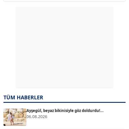
Köşe Yazarı
GÜLPERİ ALTUN KILIÇ
Köşe Yazarı
ERDAL İZGİ
Köşe Yazarı
Dr. ŞABAN ACARBAY
Köşe Yazarı
TÜM HABERLER
TUĞÇE TUĞSAVUL BAYSOY
T
Köşe Yazarı
Ayşegül, beyaz bikinisiyle göz doldurdu!...
06.08.2026
ATİLLA KÖPRÜLÜOĞLU