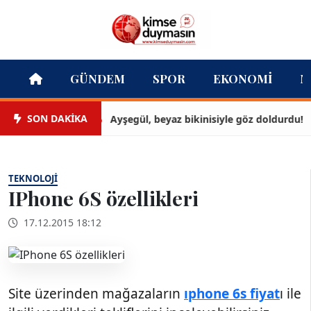
GÜNDEM
SPOR
EKONOMI
M
SON DAKİKA
Ayşegül, beyaz bikinisiyle göz doldurdu!
TEKNOLOJI
IPhone 6S özellikleri
17.12.2015 18:12
Site üzerinden mağazaların
ıphone 6s fiyat
ı ile