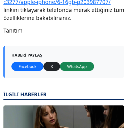
c3277/apple-iphone/6-16gb-p203987707/
linkini tıklayarak telefonda merak ettiğiniz tüm
özelliklerine bakabilirsiniz.
Tanıtım
HABERI PAYLAŞ
Facebook
X
WhatsApp
İLGİLİ HABERLER