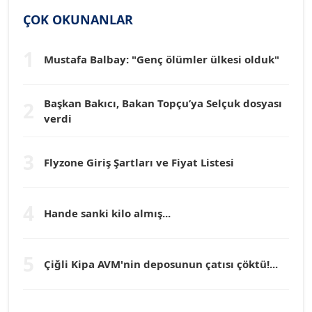
SİNAN GENÇ
ÇOK OKUNANLAR
Köşe Yazarı
1
Mustafa Balbay: "Genç ölümler ülkesi olduk"
Dr. HAKAN TARTAN
Köşe Yazarı
Başkan Bakıcı, Bakan Topçu’ya Selçuk dosyası
2
verdi
Prof. Dr. YÜCEL OCAK
Köşe Yazarı
3
Flyzone Giriş Şartları ve Fiyat Listesi
TEOMAN GÜRAY
Köşe Yazarı
4
Hande sanki kilo almış...
TUNÇ AFŞAR
5
Köşe Yazarı
Çiğli Kipa AVM'nin deposunun çatısı çöktü!...
YILMAZ DURMAZ