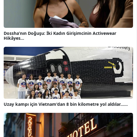
Dossha’nın Doğuşu: İki Kadın Girişimcinin Activewear
Hikâyes...
Uzay kampı için Vietnam'dan 8 bin kilometre yol aldılar......