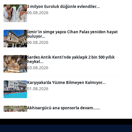
Köşe Yazarı
3 milyon Euroluk düğünle evlendiler...
06.08.2026
BÜLENT GÜRLÜK
Köşe Yazarı
İzmir’in simge yapısı Cihan Palas yeniden hayat
buluyor...
06.08.2026
MERT ERBOY
Köşe Yazarı
Sardes Antik Kenti’nde yaklaşık 2 bin 500 yıllık
heykel...
03.08.2026
BÜLENT SAĞLAM
B
Köşe Yazarı
Karşıyaka’da Yüzme Bilmeyen Kalmıyor...
01.08.2026
SEVGİ MOLVA
Köşe Yazarı
Akhisargücü ana sponsorla devam......
29.07.2026
Prof. Dr. BİLGE DONUK
Köşe Yazarı