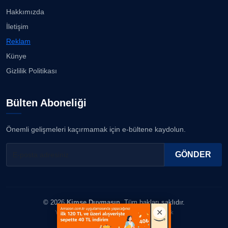
oldu......
23.07.2026
Hakkımızda
ERDOGAN ARIPINAR
İletişim
Köşe Yazarı
Anne kız şıklık yarışında......
Reklam
23.07.2026
Künye
A. BAHRİ VRESKALA
Gizlilik Politikası
Köşe Yazarı
Kuzey Başol, 239 sporcu arasından 8. oldu...
21.07.2026
Bülten Aboneliği
ESAT ERÇETİNGÖZ
Köşe Yazarı
Deniz ve güneşin tadını çıkarıyor......
Önemli gelişmeleri kaçırmamak için e-bültene kaydolun.
21.07.2026
FİRDEVS TUNÇAY
GÖNDER
Köşe Yazarı
SEZGİ KAYA
© 2026
Kimse Duymasın
. Tüm hakları saklıdır.
Köşe Yazarı
Yazılım & Tasarım: Erboy Yayıncılık Reklamcılık