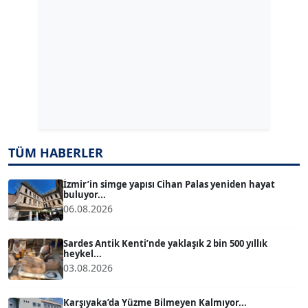
ERDAL İZGİ
Köşe Yazarı
Dr. ŞABAN ACARBAY
Köşe Yazarı
TUĞÇE TUĞSAVUL BAYSOY
T
TÜM HABERLER
Köşe Yazarı
İzmir’in simge yapısı Cihan Palas yeniden hayat
buluyor...
ATİLLA KÖPRÜLÜOĞLU
06.08.2026
Köşe Yazarı
Sardes Antik Kenti’nde yaklaşık 2 bin 500 yıllık
heykel...
BÜLENT GÜRLÜK
03.08.2026
Köşe Yazarı
Karşıyaka’da Yüzme Bilmeyen Kalmıyor...