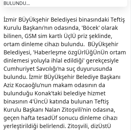
İzmir BÜyÜkşehir Belediyesi binasındaki Teftiş
Kurulu Başkanı'nın odasında, 'Böcek' olarak
bilinen, GSM sim kartlı ÜçlÜ priz şeklinde,
ortam dinleme cihazı bulundu. BÜyÜkşehir
Belediyesi, 'Haberleşme özgÜrlÜğÜnÜn ortam
dinlemesi yoluyla ihlal edildiği' gerekçesiyle
Cumhuriyet Savcılığı'na suç duyurusunda
bulundu. İzmir BÜyÜkşehir Belediye Başkanı
Aziz Kocaoğlu'nun makam odasının da
bulunduğu Konak'taki belediye hizmet
binasının 4'ÜncÜ katında bulunan Teftiş
Kurulu Başkanı Nalan Zitoşvili'nin odasına,
geçen hafta tesadÜf sonucu dinleme cihazı
yerleştirildiği belirlendi. Zitoşvili, dizÜstÜ