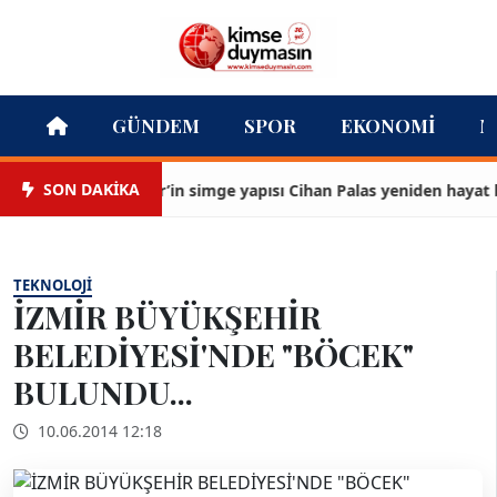
GÜNDEM
SPOR
EKONOMI
M
SON DAKİKA
İzmir’in simge yapısı Cihan Palas yeniden hayat buluy
TEKNOLOJI
İZMİR BÜYÜKŞEHİR
BELEDİYESİ'NDE "BÖCEK"
BULUNDU...
10.06.2014 12:18