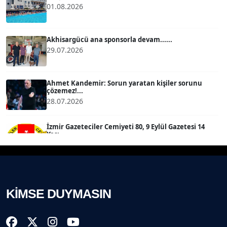
MERT ERBOY
01.08.2026
Köşe Yazarı
Akhisargücü ana sponsorla devam......
29.07.2026
BÜLENT SAĞLAM
B
Köşe Yazarı
Ahmet Kandemir: Sorun yaratan kişiler sorunu
çözemez!...
SEVGİ MOLVA
28.07.2026
Köşe Yazarı
İzmir Gazeteciler Cemiyeti 80, 9 Eylül Gazetesi 14
Yaşı...
Prof. Dr. BİLGE DONUK
28.07.2026
Köşe Yazarı
Akhisargücü Spor Kulübü 14 Yaşında ...
27.07.2026
AVNİ ERBOY
KİMSE DUYMASIN
Köşe Yazarı
"Gazeteci kamu adına görev yapar!"...
23.07.2026