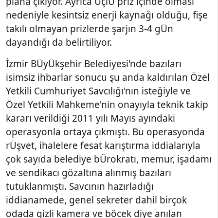
plana çıkıyor. Ayrıca ÜçlÜ priz içinde olması
nedeniyle kesintsiz enerji kaynağı olduğu, fişe
takılı olmayan prizlerde şarjın 3-4 gÜn
dayandığı da belirtiliyor.
İzmir BÜyÜkşehir Belediyesi'nde bazıları
isimsiz ihbarlar sonucu şu anda kaldırılan Özel
Yetkili Cumhuriyet Savcılığı'nın isteğiyle ve
Özel Yetkili Mahkeme'nin onayıyla teknik takip
kararı verildiği 2011 yılı Mayıs ayındaki
operasyonla ortaya çıkmıştı. Bu operasyonda
rÜşvet, ihalelere fesat karıştırma iddialarıyla
çok sayıda belediye bÜrokratı, memur, işadamı
ve sendikacı gözaltına alınmış bazıları
tutuklanmıştı. Savcının hazırladığı
iddianamede, genel sekreter dahil birçok
odada gizli kamera ve böcek diye anılan