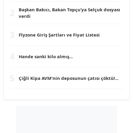
Başkan Bakıcı, Bakan Topçu’ya Selçuk dosyası
2
Prof. Dr. YÜCEL OCAK
verdi
Köşe Yazarı
3
Flyzone Giriş Şartları ve Fiyat Listesi
TEOMAN GÜRAY
Köşe Yazarı
4
Hande sanki kilo almış...
TUNÇ AFŞAR
Köşe Yazarı
5
Çiğli Kipa AVM'nin deposunun çatısı çöktü!...
YILMAZ DURMAZ
Köşe Yazarı
GÜLPERİ ALTUN KILIÇ
Köşe Yazarı