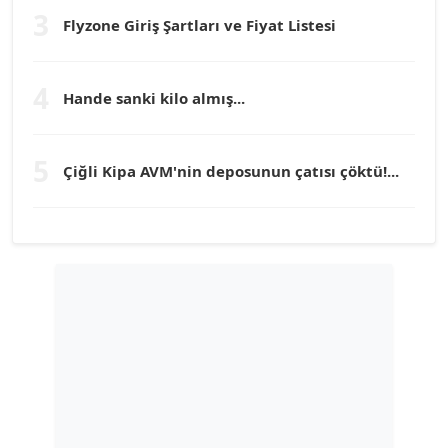
3
Flyzone Giriş Şartları ve Fiyat Listesi
TEOMAN GÜRAY
Köşe Yazarı
4
Hande sanki kilo almış...
TUNÇ AFŞAR
Köşe Yazarı
5
Çiğli Kipa AVM'nin deposunun çatısı çöktü!...
YILMAZ DURMAZ
Köşe Yazarı
GÜLPERİ ALTUN KILIÇ
Köşe Yazarı
ERDAL İZGİ
Köşe Yazarı