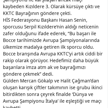
kaybeden Kızıldere 3. Olarak kürsüye çıktı ve
KKTC Bayrağının göndere çekti.
HİS Federasyonu Başkanı Hasan Senin,
sporcusu Serpil Kızıldere’nin aldığı neticenin
zafer olduğunu ifade ederek, “Bu başarı ile
Bocce tarihimizde Avrupa Şampiyonalarında
ülkemize madalya getiren ilk sporcu oldu.
Bocce branşında Avrupa KKTC’yi artık ciddi bir
rakip olarak görüyor. Hedefimiz daha büyük
başarılara imza atm ak ve bayrağımızı
göndere çekmek” dedi.
Gülden Mercan Gökalp ve Halit Çağman’dan
oluşan karışık çiftler takımının ise grubu ikinci
bitirdikten sonra çeyrek finalde ‘Dünya ve
Avrupa Şampiyonu İtalya’ ile eşleştiği ve maçı
kaybetti.