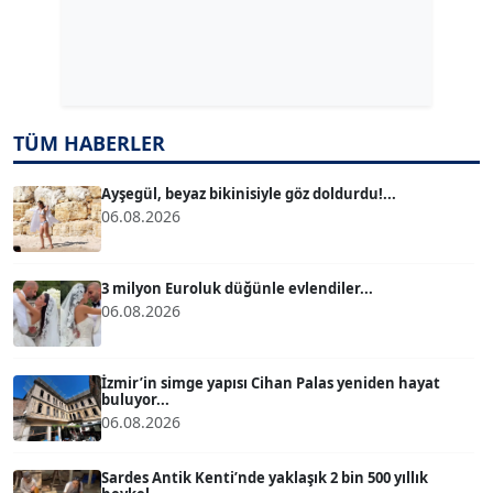
Dr. ŞABAN ACARBAY
Köşe Yazarı
TUĞÇE TUĞSAVUL BAYSOY
T
TÜM HABERLER
Köşe Yazarı
Ayşegül, beyaz bikinisiyle göz doldurdu!...
06.08.2026
ATİLLA KÖPRÜLÜOĞLU
Köşe Yazarı
3 milyon Euroluk düğünle evlendiler...
06.08.2026
BÜLENT GÜRLÜK
Köşe Yazarı
İzmir’in simge yapısı Cihan Palas yeniden hayat
buluyor...
MERT ERBOY
06.08.2026
Köşe Yazarı
Sardes Antik Kenti’nde yaklaşık 2 bin 500 yıllık