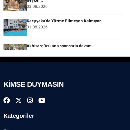
heykel...
BÜLENT SAĞLAM
03.08.2026
B
Köşe Yazarı
Karşıyaka’da Yüzme Bilmeyen Kalmıyor...
01.08.2026
SEVGİ MOLVA
Köşe Yazarı
Akhisargücü ana sponsorla devam......
29.07.2026
Prof. Dr. BİLGE DONUK
Köşe Yazarı
Ahmet Kandemir: Sorun yaratan kişiler sorunu
çözemez!...
AVNİ ERBOY
28.07.2026
KİMSE DUYMASIN
Köşe Yazarı
İzmir Gazeteciler Cemiyeti 80, 9 Eylül Gazetesi 14
Yaşı...
Doç. Dr. LEVENT KÖSTEM
28.07.2026
D
Köşe Yazarı
Kategoriler
Akhisargücü Spor Kulübü 14 Yaşında ...
27.07.2026