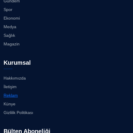
CAN BARHAN
Gündem
Köşe Yazarı
Spor
"Gazeteci kamu adına görev yapar!"...
Ekonomi
23.07.2026
Prof. Dr. SEYHAN HASIRCI
Medya
Köşe Yazarı
Sağlık
Bisikletçiler Gömeç'te bisiklet festivalinde
Magazin
buluşacak ...
23.07.2026
Prof. Dr. YAVUZ TAŞKIRAN
Köşe Yazarı
Kurumsal
İzmirli müzisyen, koro şefi Almanya’da popüler
oldu......
23.07.2026
ERDOGAN ARIPINAR
Hakkımızda
Köşe Yazarı
İletişim
Anne kız şıklık yarışında......
Reklam
23.07.2026
A. BAHRİ VRESKALA
Künye
Köşe Yazarı
Gizlilik Politikası
Kuzey Başol, 239 sporcu arasından 8. oldu...
21.07.2026
ESAT ERÇETİNGÖZ
Bülten Aboneliği