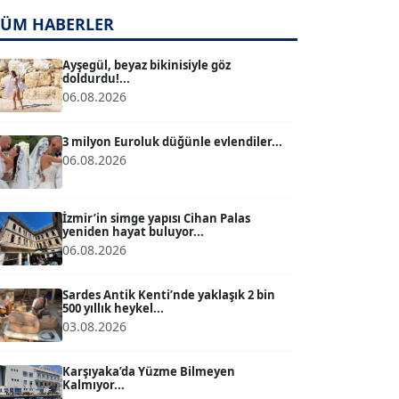
TÜM HABERLER
TUĞÇE TUĞSAVUL BAYSOY
T
Köşe Yazarı
Ayşegül, beyaz bikinisiyle göz
doldurdu!...
06.08.2026
ATİLLA KÖPRÜLÜOĞLU
Köşe Yazarı
3 milyon Euroluk düğünle evlendiler...
06.08.2026
BÜLENT GÜRLÜK
Köşe Yazarı
İzmir’in simge yapısı Cihan Palas
yeniden hayat buluyor...
06.08.2026
MERT ERBOY
Köşe Yazarı
Sardes Antik Kenti’nde yaklaşık 2 bin
500 yıllık heykel...
03.08.2026
BÜLENT SAĞLAM
B
Köşe Yazarı
Karşıyaka’da Yüzme Bilmeyen
Kalmıyor...