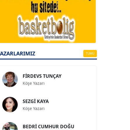
A. BAHRİ VRESKALA
Köşe Yazarı
ESAT ERÇETİNGÖZ
Köşe Yazarı
YAZARLARIMIZ
TÜMÜ
FİRDEVS TUNÇAY
Köşe Yazarı
SEZGİ KAYA
Köşe Yazarı
BEDRİ CUMHUR DOĞU
Köşe Yazarı