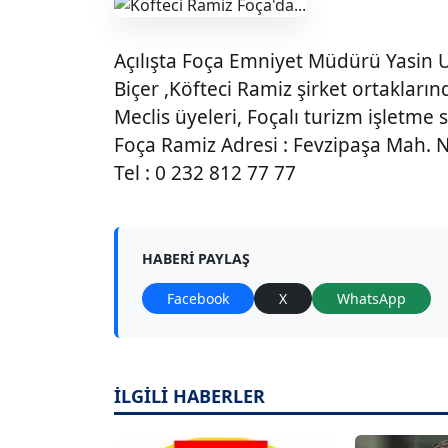
Açılışta Foça Emniyet Müdürü Yasin 
Biçer ,Köfteci Ramiz şirket ortakların
Meclis üyeleri, Foçalı turizm işletme s
Foça Ramiz Adresi : Fevzipaşa Mah. N
Tel : 0 232 812 77 77
HABERI PAYLAŞ
Facebook
X
WhatsApp
İLGİLİ HABERLER