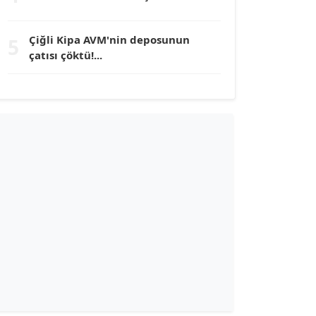
TUNÇ AFŞAR
Çiğli Kipa AVM'nin deposunun
5
Köşe Yazarı
çatısı çöktü!...
YILMAZ DURMAZ
Köşe Yazarı
GÜLPERİ ALTUN KILIÇ
Köşe Yazarı
ERDAL İZGİ
Köşe Yazarı
Dr. ŞABAN ACARBAY
Köşe Yazarı