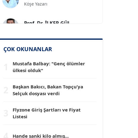
Prof. Dr. İLKER GÜL
Köşe Yazarı
SİNAN GENÇ
ÇOK OKUNANLAR
Köşe Yazarı
Mustafa Balbay: "Genç ölümler
1
Dr. HAKAN TARTAN
ülkesi olduk"
Köşe Yazarı
Başkan Bakıcı, Bakan Topçu’ya
2
Selçuk dosyası verdi
Prof. Dr. YÜCEL OCAK
Köşe Yazarı
Flyzone Giriş Şartları ve Fiyat
3
Listesi
TEOMAN GÜRAY
Köşe Yazarı
4
Hande sanki kilo almış...