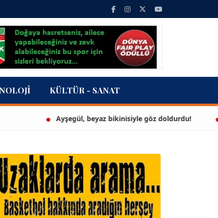
NOLOJI
KÜLTÜR - SANAT
Ayşegül, beyaz bikinisiyle göz doldurdu!
3 mi