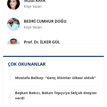
Köşe Yazarı
BEDRİ CUMHUR DOĞU
Köşe Yazarı
Prof. Dr. İLKER GÜL
Köşe Yazarı
SİNAN GENÇ
ÇOK OKUNANLAR
Köşe Yazarı
1
Mustafa Balbay: "Genç ölümler ülkesi olduk"
Dr. HAKAN TARTAN
Köşe Yazarı
Başkan Bakıcı, Bakan Topçu’ya Selçuk dosyası
2
verdi
Prof. Dr. YÜCEL OCAK
Köşe Yazarı