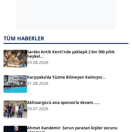
Dr. ŞABAN ACARBAY
Köşe Yazarı
TÜM HABERLER
TUĞÇE TUĞSAVUL BAYSOY
T
Köşe Yazarı
Sardes Antik Kenti’nde yaklaşık 2 bin 500 yıllık
heykel...
03.08.2026
ATİLLA KÖPRÜLÜOĞLU
Köşe Yazarı
Karşıyaka’da Yüzme Bilmeyen Kalmıyor...
01.08.2026
BÜLENT GÜRLÜK
Köşe Yazarı
Akhisargücü ana sponsorla devam......
29.07.2026
MERT ERBOY
Köşe Yazarı
Ahmet Kandemir: Sorun yaratan kişiler sorunu