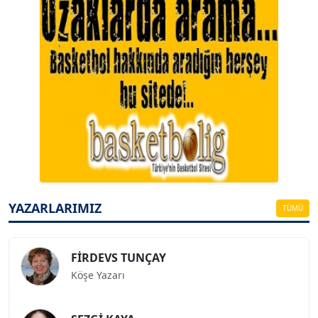
A. BAHRİ VRESKALA
Köşe Yazarı
ESAT ERÇETİNGÖZ
Köşe Yazarı
YAZARLARIMIZ
TÜMÜ
FİRDEVS TUNÇAY
Köşe Yazarı
SEZGİ KAYA