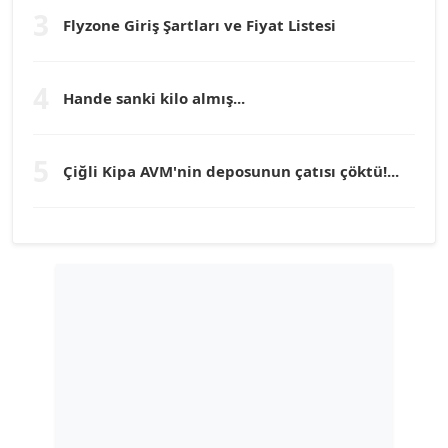
3
Flyzone Giriş Şartları ve Fiyat Listesi
TEOMAN GÜRAY
Köşe Yazarı
4
Hande sanki kilo almış...
TUNÇ AFŞAR
5
Köşe Yazarı
Çiğli Kipa AVM'nin deposunun çatısı çöktü!...
YILMAZ DURMAZ
Köşe Yazarı
GÜLPERİ ALTUN KILIÇ
Köşe Yazarı
ERDAL İZGİ
Köşe Yazarı