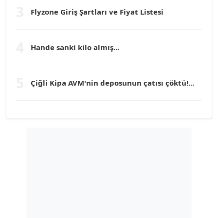
3
Flyzone Giriş Şartları ve Fiyat Listesi
TEOMAN GÜRAY
Köşe Yazarı
4
Hande sanki kilo almış...
TUNÇ AFŞAR
Köşe Yazarı
5
Çiğli Kipa AVM'nin deposunun çatısı çöktü!...
YILMAZ DURMAZ
Köşe Yazarı
GÜLPERİ ALTUN KILIÇ
Köşe Yazarı
ERDAL İZGİ
Köşe Yazarı