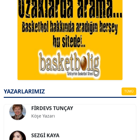
A. BAHRİ VRESKALA
Köşe Yazarı
ESAT ERÇETİNGÖZ
Köşe Yazarı
YAZARLARIMIZ
TÜMÜ
FİRDEVS TUNÇAY
Köşe Yazarı
SEZGİ KAYA
Köşe Yazarı