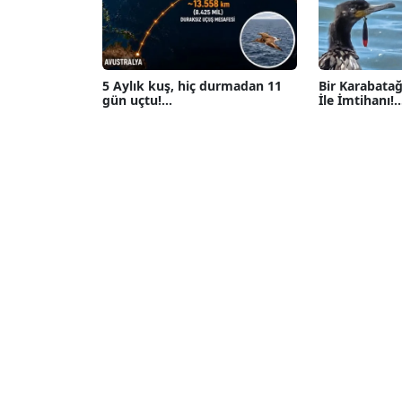
5 Aylık kuş, hiç durmadan 11
Bir Karabatağ
gün uçtu!...
İle İmtihanı!...