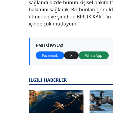
sağlandı bizde bunun kişisel bakım tar
bakımını sağladık. Biz bunları gönül
etmeden ve şimdide BİRLİK KART 'ı
içinde çok mutluyum."
HABERI PAYLAŞ
Facebook
X
WhatsApp
İLGİLİ HABERLER