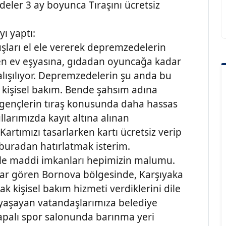
edeler 3 ay boyunca Tıraşını ücretsiz
ı yaptı:
uşları el ele vererek depremzedelerin
tten ev eşyasına, gıdadan oyuncağa kadar
alışılıyor. Depremzedelerin şu anda bu
a kişisel bakım. Bende şahsım adına
e gençlerin tıraş konusunda daha hassas
llarımızda kayıt altına alınan
artımızı tasarlarken kartı ücretsiz verip
 buradan hatırlatmak isterim.
iyle maddi imkanları hepimizin malumu.
r gören Bornova bölgesinde, Karşıyaka
ak kişisel bakım hizmeti verdiklerini dile
 yaşayan vatandaşlarımıza belediye
kapalı spor salonunda barınma yeri