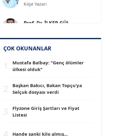
Prof. Dr. İLKER GÜL
Köşe Yazarı
SİNAN GENÇ
ÇOK OKUNANLAR
Köşe Yazarı
Mustafa Balbay: "Genç ölümler
1
Dr. HAKAN TARTAN
ülkesi olduk"
Köşe Yazarı
Başkan Bakıcı, Bakan Topçu’ya
2
Selçuk dosyası verdi
Prof. Dr. YÜCEL OCAK
Köşe Yazarı
Flyzone Giriş Şartları ve Fiyat
3
Listesi
TEOMAN GÜRAY
Köşe Yazarı
4
Hande sanki kilo almış...