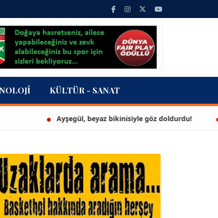
NOLOJI
KÜLTÜR - SANAT
Ayşegül, beyaz bikinisiyle göz doldurdu!
3 mil