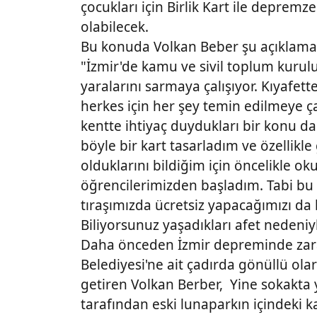
çocukları için Birlik Kart ile depremz
olabilecek.
Bu konuda Volkan Beber şu açıklamay
"İzmir'de kamu ve sivil toplum kurul
yaralarını sarmaya çalışıyor. Kıyafe
herkes için her şey temin edilmeye ç
kentte ihtiyaç duydukları bir konu d
böyle bir kart tasarladım ve özellikl
olduklarını bildiğim için öncelikle oku
öğrencilerimizden başladım. Tabi bu K
tıraşımızda ücretsiz yapacağımızı da
Biliyorsunuz yaşadıkları afet neden
Daha önceden İzmir depreminde zara
Belediyesi'ne ait çadırda gönüllü olar
getiren Volkan Berber, Yine sokakta
tarafından eski lunaparkın içindeki 