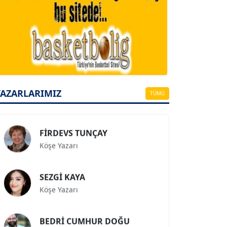
A. BAHRİ VRESKALA
Köşe Yazarı
ESAT ERÇETİNGÖZ
Köşe Yazarı
YAZARLARIMIZ
TÜMÜ
FİRDEVS TUNÇAY
Köşe Yazarı
SEZGİ KAYA
Köşe Yazarı
BEDRİ CUMHUR DOĞU
Köşe Yazarı