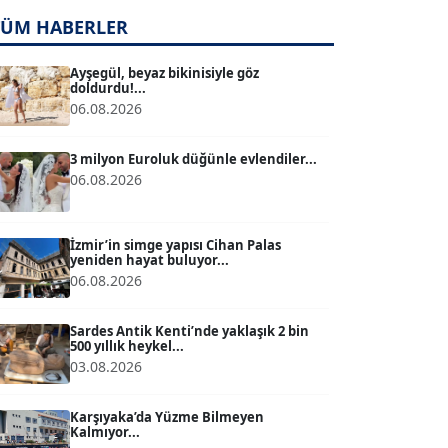
TUĞÇE TUĞSAVUL BAYSOY
TÜM HABERLER
T
Köşe Yazarı
Ayşegül, beyaz bikinisiyle göz
doldurdu!...
06.08.2026
ATİLLA KÖPRÜLÜOĞLU
Köşe Yazarı
3 milyon Euroluk düğünle evlendiler...
06.08.2026
BÜLENT GÜRLÜK
Köşe Yazarı
İzmir’in simge yapısı Cihan Palas
yeniden hayat buluyor...
06.08.2026
MERT ERBOY
Köşe Yazarı
Sardes Antik Kenti’nde yaklaşık 2 bin
500 yıllık heykel...
03.08.2026
BÜLENT SAĞLAM
B
Köşe Yazarı
Karşıyaka’da Yüzme Bilmeyen
Kalmıyor...