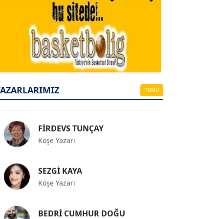
A. BAHRİ VRESKALA
Köşe Yazarı
ESAT ERÇETİNGÖZ
Köşe Yazarı
YAZARLARIMIZ
TÜMÜ
FİRDEVS TUNÇAY
Köşe Yazarı
SEZGİ KAYA
Köşe Yazarı
BEDRİ CUMHUR DOĞU
Köşe Yazarı