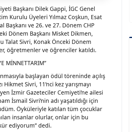
iyeti Başkanı Dilek Gappi, İGC Genel
im Kurulu Üyeleri Yılmaz Coşkun, Esat
al Başkanı ve 26. ve 27. Dönem CHP
Önceki Dönem Başkanı Misket Dikmen,
oğlu Talat Sivri, Konak Önceki Dönem
er, öğretmenler ve öğrenciler katıldı.
’YE MİNNETTARIM”
unmasıyla başlayan ödül töreninde açılış
ı Hikmet Sivri, 11’nci kez yarışmayı
yen İzmir Gazeteciler Cemiyeti’ne ailesi
am İsmail Sivri’nin adı yaşatıldığı için
üdüm. Öyküleriyle katılan tüm çocuklar
ılan insanlar olurlar, onlar için bu
kkür ediyorum” dedi.