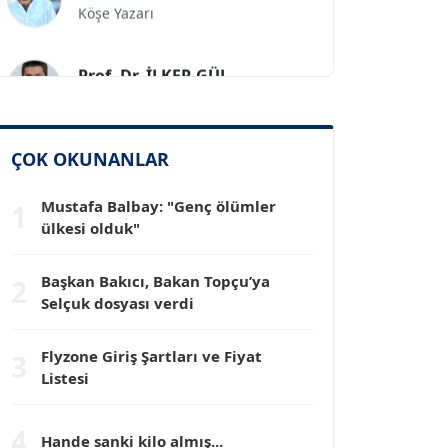
Prof. Dr. İLKER GÜL
Köşe Yazarı
SİNAN GENÇ
ÇOK OKUNANLAR
Köşe Yazarı
Mustafa Balbay: "Genç ölümler
1
Dr. HAKAN TARTAN
ülkesi olduk"
Köşe Yazarı
Başkan Bakıcı, Bakan Topçu’ya
2
Selçuk dosyası verdi
Prof. Dr. YÜCEL OCAK
Köşe Yazarı
Flyzone Giriş Şartları ve Fiyat
3
Listesi
TEOMAN GÜRAY
Köşe Yazarı
4
Hande sanki kilo almış...