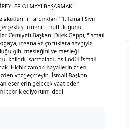
R BİREYLER OLMAYI BAŞARMAK"
ketlerinin ardından 11. İsmail Sivri
 gerçekleştirmenin mutluluğunu
iler Cemiyeti Başkanı Dilek Gappi, “İsmail
 doğaya, insana ve çocuklara sevgiyle
lduğu gibi mesleğini ve mesleği
u, kolladı, sarmaladı. Asıl ödül İsmail
rmak. Hiçbir zaman hayallerinizden,
nizden vazgeçmeyin. İsmail Başkanı
an eserlerin gelecek vaat eden
ini tebrik ediyorum” dedi.