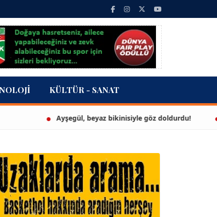
NOLOJI
KÜLTÜR - SANAT
Ayşegül, beyaz bikinisiyle göz doldurdu!
3 mil