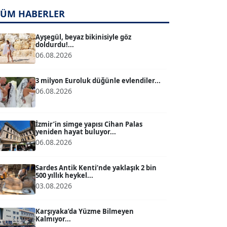
TUĞÇE TUĞSAVUL BAYSOY
TÜM HABERLER
T
Köşe Yazarı
Ayşegül, beyaz bikinisiyle göz
doldurdu!...
06.08.2026
ATİLLA KÖPRÜLÜOĞLU
Köşe Yazarı
3 milyon Euroluk düğünle evlendiler...
06.08.2026
BÜLENT GÜRLÜK
Köşe Yazarı
İzmir’in simge yapısı Cihan Palas
yeniden hayat buluyor...
06.08.2026
MERT ERBOY
Köşe Yazarı
Sardes Antik Kenti’nde yaklaşık 2 bin
500 yıllık heykel...
03.08.2026
BÜLENT SAĞLAM
B
Köşe Yazarı
Karşıyaka’da Yüzme Bilmeyen
Kalmıyor...