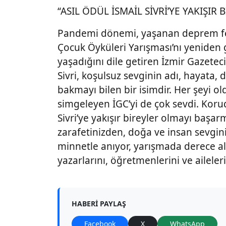
“ASIL ÖDÜL İSMAİL SİVRİ’YE YAKIŞI
Pandemi dönemi, yaşanan deprem fela
Çocuk Öyküleri Yarışması’nı yeniden
yaşadığını dile getiren İzmir Gazetec
Sivri, koşulsuz sevginin adı, hayata,
bakmayı bilen bir isimdir. Her şeyi o
simgeleyen İGC’yi de çok sevdi. Korud
Sivri’ye yakışır bireyler olmayı başa
zarafetinizden, doğa ve insan sevgi
minnetle anıyor, yarışmada derece al
yazarlarını, öğretmenlerini ve aileler
HABERI PAYLAŞ
Facebook
X
WhatsApp