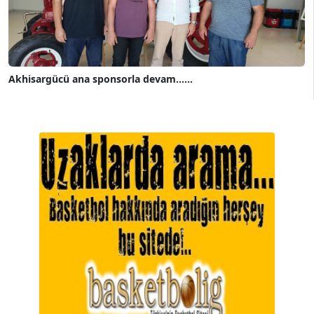
Akhisargücü ana sponsorla devam......
A. BAHRİ VRESKALA
Köşe Yazarı