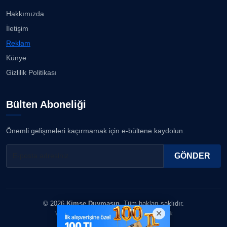
stadı ...
07.08.2026
Hakkımızda
ERDOGAN ARIPINAR
İletişim
Köşe Yazarı
Karşıyaka'da sokaklar çocuk sesleriye yankılandı...
Reklam
07.08.2026
Künye
A. BAHRİ VRESKALA
Gizlilik Politikası
Köşe Yazarı
“Bana bir kez bak” İzmir Hilltown'da ilgi görüyor......
07.08.2026
Bülten Aboneliği
ESAT ERÇETİNGÖZ
Köşe Yazarı
Ayşegül, beyaz bikinisiyle göz doldurdu!...
Önemli gelişmeleri kaçırmamak için e-bültene kaydolun.
06.08.2026
FİRDEVS TUNÇAY
GÖNDER
Köşe Yazarı
SEZGİ KAYA
© 2026
Kimse Duymasın
. Tüm hakları saklıdır.
Köşe Yazarı
Yazılım & Tasarım: Erboy Yayıncılık Reklamcılık