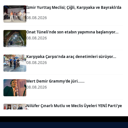
Köşe Yazarı
İzmir Yurttaş Meclisi; Çiğli, Karşıyaka ve Bayraklı’da
...
08.08.2026
BÜLENT GÜRLÜK
Köşe Yazarı
Onat Tüneli'nde son etabın yapımına başlanıyor...
08.08.2026
MERT ERBOY
Köşe Yazarı
Karşıyaka Çarşısı’nda araç denetimleri sürüyor...
08.08.2026
BÜLENT SAĞLAM
B
Köşe Yazarı
Mert Demir Grammy'de jüri......
08.08.2026
SEVGİ MOLVA
Köşe Yazarı
Nilüfer Çınarlı Mutlu ve Meclis Üyeleri YENİ Parti'ye
k...
08.08.2026
Prof. Dr. BİLGE DONUK
Köşe Yazarı