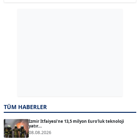
Köşe Yazarı
GÜLPERİ ALTUN KILIÇ
Köşe Yazarı
ERDAL İZGİ
Köşe Yazarı
Dr. ŞABAN ACARBAY
Köşe Yazarı
TUĞÇE TUĞSAVUL BAYSOY
TÜM HABERLER
T
Köşe Yazarı
İzmir İtfaiyesi’ne 13,5 milyon Euro’luk teknoloji
yatır...
08.08.2026
ATİLLA KÖPRÜLÜOĞLU