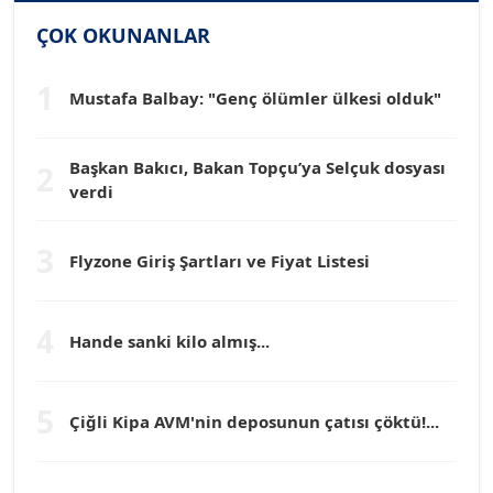
SİNAN GENÇ
Köşe Yazarı
ÇOK OKUNANLAR
1
Mustafa Balbay: "Genç ölümler ülkesi olduk"
Dr. HAKAN TARTAN
Köşe Yazarı
Başkan Bakıcı, Bakan Topçu’ya Selçuk dosyası
2
verdi
Prof. Dr. YÜCEL OCAK
Köşe Yazarı
3
Flyzone Giriş Şartları ve Fiyat Listesi
TEOMAN GÜRAY
Köşe Yazarı
4
Hande sanki kilo almış...
TUNÇ AFŞAR
5
Köşe Yazarı
Çiğli Kipa AVM'nin deposunun çatısı çöktü!...
YILMAZ DURMAZ