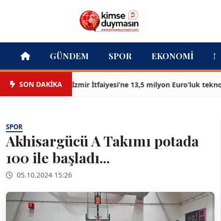
GÜNDEM
SPOR
EKONOMI
M
SON DAKİKA
İzmir İtfaiyesi’ne 13,5 milyon Euro’luk teknoloji 
SPOR
Akhisargücü A Takımı potada
100 ile başladı...
05.10.2024 15:26