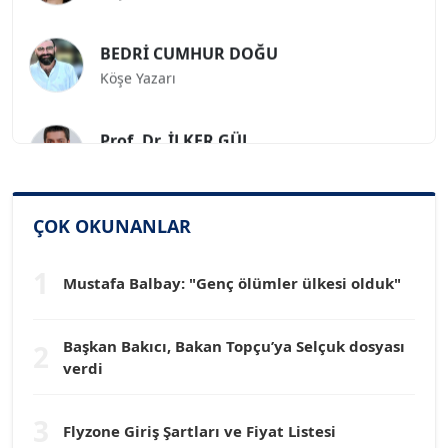
BEDRİ CUMHUR DOĞU
Köşe Yazarı
Prof. Dr. İLKER GÜL
Köşe Yazarı
SİNAN GENÇ
ÇOK OKUNANLAR
Köşe Yazarı
1
Mustafa Balbay: "Genç ölümler ülkesi olduk"
Dr. HAKAN TARTAN
Köşe Yazarı
Başkan Bakıcı, Bakan Topçu’ya Selçuk dosyası
2
verdi
Prof. Dr. YÜCEL OCAK
Köşe Yazarı
3
Flyzone Giriş Şartları ve Fiyat Listesi