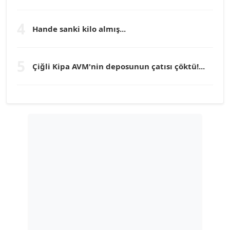
TEOMAN GÜRAY
4
Köşe Yazarı
Hande sanki kilo almış...
TUNÇ AFŞAR
5
Çiğli Kipa AVM'nin deposunun çatısı çöktü!...
Köşe Yazarı
YILMAZ DURMAZ
Köşe Yazarı
GÜLPERİ ALTUN KILIÇ
Köşe Yazarı
ERDAL İZGİ
Köşe Yazarı