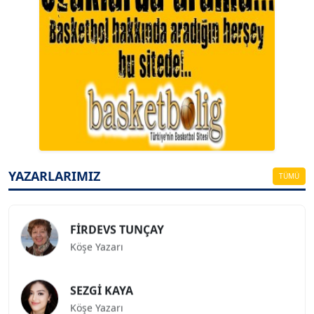
A. BAHRİ VRESKALA
Köşe Yazarı
ESAT ERÇETİNGÖZ
YAZARLARIMIZ
Köşe Yazarı
TÜMÜ
FİRDEVS TUNÇAY
Köşe Yazarı
SEZGİ KAYA
Köşe Yazarı