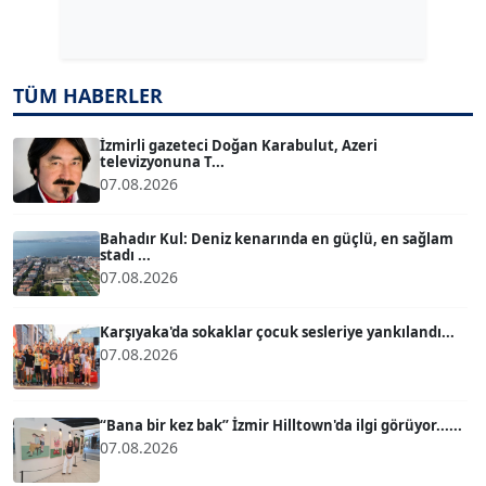
Dr. ŞABAN ACARBAY
Köşe Yazarı
TÜM HABERLER
TUĞÇE TUĞSAVUL BAYSOY
T
Köşe Yazarı
İzmirli gazeteci Doğan Karabulut, Azeri
televizyonuna T...
07.08.2026
ATİLLA KÖPRÜLÜOĞLU
Köşe Yazarı
Bahadır Kul: Deniz kenarında en güçlü, en sağlam
stadı ...
07.08.2026
BÜLENT GÜRLÜK
Köşe Yazarı
Karşıyaka'da sokaklar çocuk sesleriye yankılandı...
07.08.2026
MERT ERBOY
Köşe Yazarı
“Bana bir kez bak” İzmir Hilltown'da ilgi görüyor......
07.08.2026
BÜLENT SAĞLAM