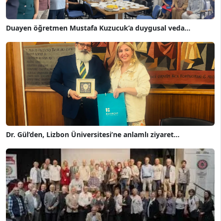
Duayen öğretmen Mustafa Kuzucuk’a duygusal veda...
Dr. Gül’den, Lizbon Üniversitesi’ne anlamlı ziyaret...