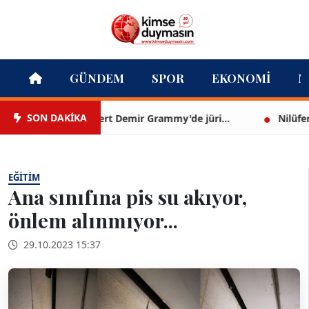
GÜNDEM
SPOR
EKONOMI
M
SON DAKİKA
Mert Demir Grammy'de jüri...
Nilüfer Çına
EĞITIM
Ana sınıfına pis su akıyor,
önlem alınmıyor...
29.10.2023 15:37