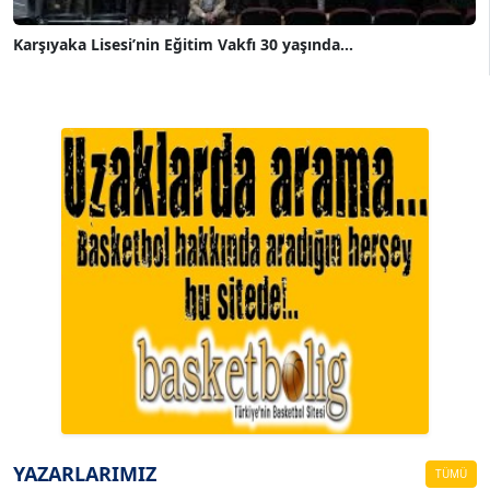
Karşıyaka Lisesi’nin Eğitim Vakfı 30 yaşında...
A. BAHRİ VRESKALA
Köşe Yazarı
ESAT ERÇETİNGÖZ
Köşe Yazarı
YAZARLARIMIZ
TÜMÜ