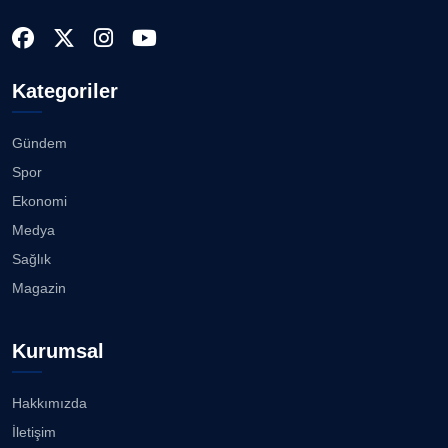
Köşe Yazarı
Bahadır Kul: Deniz kenarında en güçlü, en sağlam
stadı ...
07.08.2026
Doç. Dr. LEVENT KÖSTEM
D
Kategoriler
Köşe Yazarı
Karşıyaka'da sokaklar çocuk sesleriye yankılandı...
07.08.2026
Gündem
CAN BARHAN
Spor
Köşe Yazarı
“Bana bir kez bak” İzmir Hilltown'da ilgi görüyor......
Ekonomi
07.08.2026
Medya
Prof. Dr. SEYHAN HASIRCI
Sağlık
Köşe Yazarı
Ayşegül, beyaz bikinisiyle göz doldurdu!...
Magazin
06.08.2026
Prof. Dr. YAVUZ TAŞKIRAN
Kurumsal
Köşe Yazarı
3 milyon Euroluk düğünle evlendiler...
06.08.2026
Hakkımızda
ERDOGAN ARIPINAR
İletişim
Köşe Yazarı