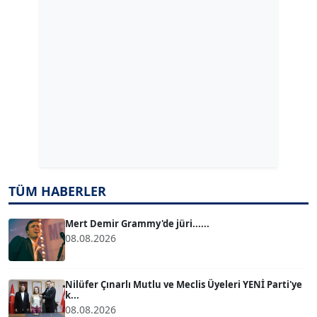
GÜLPERİ ALTUN KILIÇ
Köşe Yazarı
ERDAL İZGİ
Köşe Yazarı
Dr. ŞABAN ACARBAY
Köşe Yazarı
TÜM HABERLER
TUĞÇE TUĞSAVUL BAYSOY
T
Köşe Yazarı
Mert Demir Grammy'de jüri......
08.08.2026
ATİLLA KÖPRÜLÜOĞLU
Köşe Yazarı
Nilüfer Çınarlı Mutlu ve Meclis Üyeleri YENİ Parti'ye
k...
08.08.2026
BÜLENT GÜRLÜK