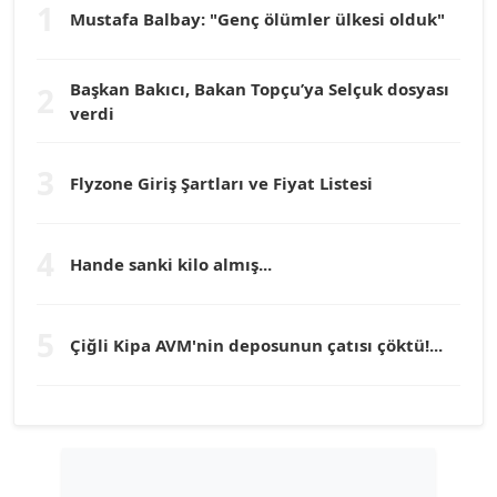
1
Mustafa Balbay: "Genç ölümler ülkesi olduk"
Dr. HAKAN TARTAN
Köşe Yazarı
Başkan Bakıcı, Bakan Topçu’ya Selçuk dosyası
2
verdi
Prof. Dr. YÜCEL OCAK
Köşe Yazarı
3
Flyzone Giriş Şartları ve Fiyat Listesi
TEOMAN GÜRAY
Köşe Yazarı
4
Hande sanki kilo almış...
TUNÇ AFŞAR
5
Köşe Yazarı
Çiğli Kipa AVM'nin deposunun çatısı çöktü!...
YILMAZ DURMAZ
Köşe Yazarı