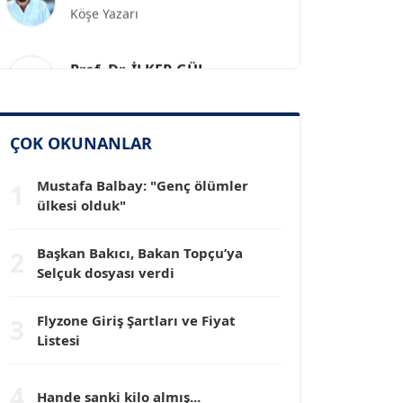
Prof. Dr. İLKER GÜL
Köşe Yazarı
SİNAN GENÇ
ÇOK OKUNANLAR
Köşe Yazarı
Mustafa Balbay: "Genç ölümler
1
ülkesi olduk"
Dr. HAKAN TARTAN
Köşe Yazarı
Başkan Bakıcı, Bakan Topçu’ya
2
Selçuk dosyası verdi
Prof. Dr. YÜCEL OCAK
Köşe Yazarı
Flyzone Giriş Şartları ve Fiyat
3
Listesi
TEOMAN GÜRAY
Köşe Yazarı
4
Hande sanki kilo almış...