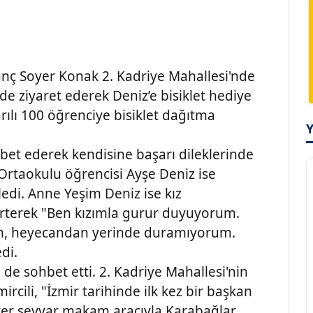
unç Soyer Konak 2. Kadriye Mahallesi'nde
de ziyaret ederek Deniz’e bisiklet hediye
arılı 100 öğrenciye bisiklet dağıtma
hbet ederek kendisine başarı dileklerinde
rtaokulu öğrencisi Ayşe Deniz ise
yledi. Anne Yeşim Deniz ise kız
irterek "Ben kızımla gurur duyuyorum.
um, heyecandan yerinde duramıyorum.
di.
de sohbet etti. 2. Kadriye Mahallesi'nin
rcili, "İzmir tarihinde ilk kez bir başkan
oyer seyyar makam aracıyla Karabağlar