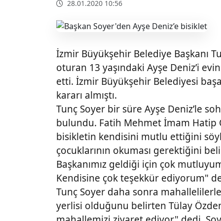
28.01.2020 10:56
İzmir Büyükşehir Belediye Başkanı T
oturan 13 yaşındaki Ayşe Deniz’i evin
etti. İzmir Büyükşehir Belediyesi baş
kararı almıştı.
Tunç Soyer bir süre Ayşe Deniz’le so
bulundu. Fatih Mehmet İmam Hatip O
bisikletin kendisini mutlu ettiğini sö
çocuklarının okuması gerektiğini bel
Başkanımız geldiği için çok mutluy
Kendisine çok teşekkür ediyorum" de
Tunç Soyer daha sonra mahallelilerle 
yerlisi olduğunu belirten Tülay Özdemi
mahallemizi ziyaret ediyor" dedi. S