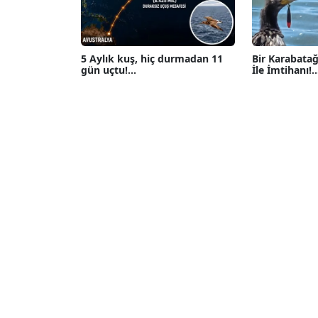
5 Aylık kuş, hiç durmadan 11
Bir Karabatağ
gün uçtu!...
İle İmtihanı!...