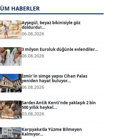
TÜM HABERLER
TUĞÇE TUĞSAVUL BAYSOY
T
Köşe Yazarı
Ayşegül, beyaz bikinisiyle göz
doldurdu!...
06.08.2026
ATİLLA KÖPRÜLÜOĞLU
Köşe Yazarı
3 milyon Euroluk düğünle evlendiler...
06.08.2026
BÜLENT GÜRLÜK
Köşe Yazarı
İzmir’in simge yapısı Cihan Palas
yeniden hayat buluyor...
06.08.2026
MERT ERBOY
Köşe Yazarı
Sardes Antik Kenti’nde yaklaşık 2 bin
500 yıllık heykel...
03.08.2026
BÜLENT SAĞLAM
B
Köşe Yazarı
Karşıyaka’da Yüzme Bilmeyen
Kalmıyor...