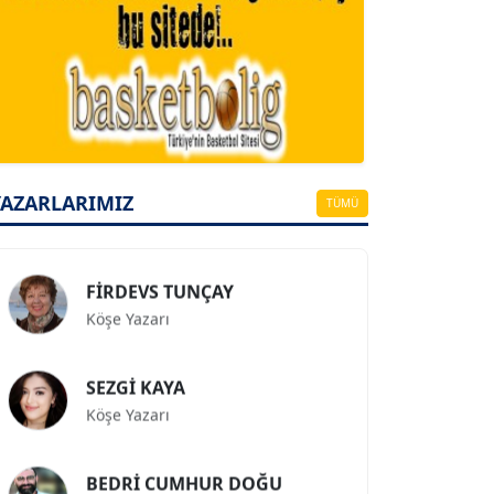
A. BAHRİ VRESKALA
Köşe Yazarı
ESAT ERÇETİNGÖZ
Köşe Yazarı
YAZARLARIMIZ
TÜMÜ
FİRDEVS TUNÇAY
Köşe Yazarı
SEZGİ KAYA
Köşe Yazarı
BEDRİ CUMHUR DOĞU
Köşe Yazarı