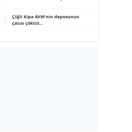
TUNÇ AFŞAR
Çiğli Kipa AVM'nin deposunun
5
Köşe Yazarı
çatısı çöktü!...
YILMAZ DURMAZ
Köşe Yazarı
GÜLPERİ ALTUN KILIÇ
Köşe Yazarı
ERDAL İZGİ
Köşe Yazarı
Dr. ŞABAN ACARBAY
Köşe Yazarı