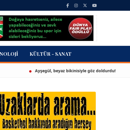
NOLOJI
KÜLTÜR - SANAT
Ayşegül, beyaz bikinisiyle göz doldurdu!
3 m