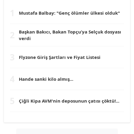
1
Dr. HAKAN TARTAN
Mustafa Balbay: "Genç ölümler ülkesi olduk"
Köşe Yazarı
Başkan Bakıcı, Bakan Topçu’ya Selçuk dosyası
2
verdi
Prof. Dr. YÜCEL OCAK
Köşe Yazarı
3
Flyzone Giriş Şartları ve Fiyat Listesi
TEOMAN GÜRAY
Köşe Yazarı
4
Hande sanki kilo almış...
TUNÇ AFŞAR
5
Köşe Yazarı
Çiğli Kipa AVM'nin deposunun çatısı çöktü!...
YILMAZ DURMAZ
Köşe Yazarı