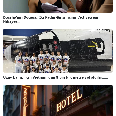
Dossha’nın Doğuşu: İki Kadın Girişimcinin Activewear
Hikâyes...
Uzay kampı için Vietnam'dan 8 bin kilometre yol aldılar......