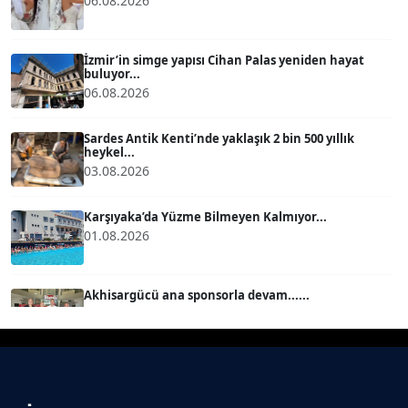
06.08.2026
BÜLENT GÜRLÜK
Köşe Yazarı
İzmir’in simge yapısı Cihan Palas yeniden hayat
buluyor...
06.08.2026
MERT ERBOY
Köşe Yazarı
Sardes Antik Kenti’nde yaklaşık 2 bin 500 yıllık
heykel...
03.08.2026
BÜLENT SAĞLAM
B
Köşe Yazarı
Karşıyaka’da Yüzme Bilmeyen Kalmıyor...
01.08.2026
SEVGİ MOLVA
Köşe Yazarı
Akhisargücü ana sponsorla devam......
29.07.2026
Prof. Dr. BİLGE DONUK
Köşe Yazarı
Ahmet Kandemir: Sorun yaratan kişiler sorunu
çözemez!...
28.07.2026