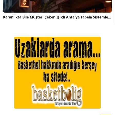
Karanlıkta Bile Müşteri Çeken Işıklı Antalya Tabela Sistemle...
A. BAHRİ VRESKALA
Köşe Yazarı
ESAT ERÇETİNGÖZ
Köşe Yazarı