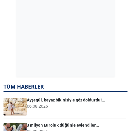
GÜLPERİ ALTUN KILIÇ
Köşe Yazarı
ERDAL İZGİ
Köşe Yazarı
Dr. ŞABAN ACARBAY
Köşe Yazarı
TUĞÇE TUĞSAVUL BAYSOY
TÜM HABERLER
T
Köşe Yazarı
Ayşegül, beyaz bikinisiyle göz doldurdu!...
06.08.2026
ATİLLA KÖPRÜLÜOĞLU
Köşe Yazarı
3 milyon Euroluk düğünle evlendiler...