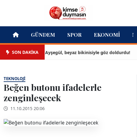
GÜNDEM
SPOR
EKONOMI
M
SON DAKİKA
Ayşegül, beyaz bikinisiyle göz doldurdu!
TEKNOLOJI
Beğen butonu ifadelerle
zenginleşecek
11.10.2015 20:06