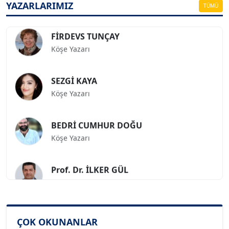
YAZARLARIMIZ
TÜMÜ
FİRDEVS TUNÇAY
Köşe Yazarı
SEZGİ KAYA
Köşe Yazarı
BEDRİ CUMHUR DOĞU
Köşe Yazarı
Prof. Dr. İLKER GÜL
Köşe Yazarı
SİNAN GENÇ
Köşe Yazarı
ÇOK OKUNANLAR