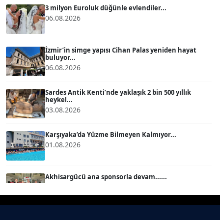
3 milyon Euroluk düğünle evlendiler...
06.08.2026
BÜLENT GÜRLÜK
Köşe Yazarı
İzmir’in simge yapısı Cihan Palas yeniden hayat
buluyor...
06.08.2026
MERT ERBOY
Köşe Yazarı
Sardes Antik Kenti’nde yaklaşık 2 bin 500 yıllık
heykel...
03.08.2026
BÜLENT SAĞLAM
B
Köşe Yazarı
Karşıyaka’da Yüzme Bilmeyen Kalmıyor...
01.08.2026
SEVGİ MOLVA
Köşe Yazarı
Akhisargücü ana sponsorla devam......
29.07.2026
Prof. Dr. BİLGE DONUK
Köşe Yazarı
Ahmet Kandemir: Sorun yaratan kişiler sorunu