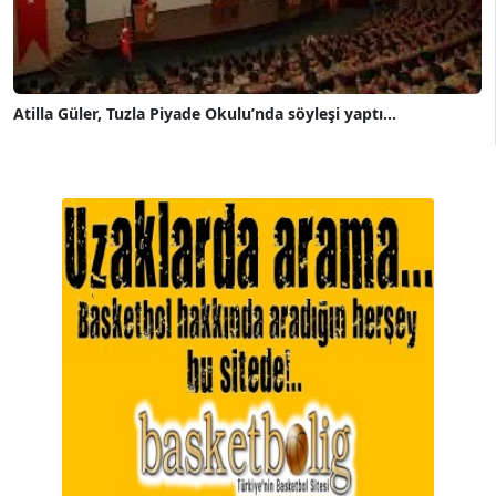
Atilla Güler, Tuzla Piyade Okulu’nda söyleşi yaptı...
A. BAHRİ VRESKALA
Köşe Yazarı