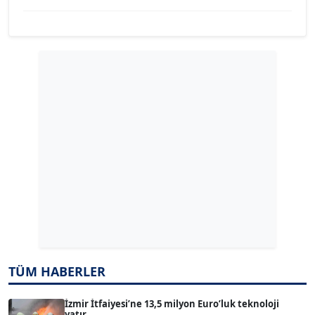
YILMAZ DURMAZ
Köşe Yazarı
GÜLPERİ ALTUN KILIÇ
Köşe Yazarı
ERDAL İZGİ
Köşe Yazarı
Dr. ŞABAN ACARBAY
Köşe Yazarı
TÜM HABERLER
TUĞÇE TUĞSAVUL BAYSOY
T
Köşe Yazarı
İzmir İtfaiyesi’ne 13,5 milyon Euro’luk teknoloji
yatır...