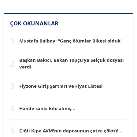
SİNAN GENÇ
ÇOK OKUNANLAR
Köşe Yazarı
1
Mustafa Balbay: "Genç ölümler ülkesi olduk"
Dr. HAKAN TARTAN
Köşe Yazarı
Başkan Bakıcı, Bakan Topçu’ya Selçuk dosyası
2
verdi
Prof. Dr. YÜCEL OCAK
Köşe Yazarı
3
Flyzone Giriş Şartları ve Fiyat Listesi
TEOMAN GÜRAY
Köşe Yazarı
4
Hande sanki kilo almış...
TUNÇ AFŞAR
5
Çiğli Kipa AVM'nin deposunun çatısı çöktü!...
Köşe Yazarı