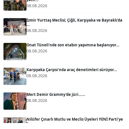
08.08.2026
ATİLLA KÖPRÜLÜOĞLU
Köşe Yazarı
İzmir Yurttaş Meclisi; Çiğli, Karşıyaka ve Bayraklı’da
...
08.08.2026
BÜLENT GÜRLÜK
Köşe Yazarı
Onat Tüneli'nde son etabın yapımına başlanıyor...
08.08.2026
MERT ERBOY
Köşe Yazarı
Karşıyaka Çarşısı’nda araç denetimleri sürüyor...
08.08.2026
BÜLENT SAĞLAM
B
Köşe Yazarı
Mert Demir Grammy'de jüri......
08.08.2026
SEVGİ MOLVA
Köşe Yazarı
Nilüfer Çınarlı Mutlu ve Meclis Üyeleri YENİ Parti'ye
k...