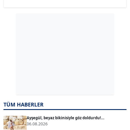
YILMAZ DURMAZ
Köşe Yazarı
GÜLPERİ ALTUN KILIÇ
Köşe Yazarı
ERDAL İZGİ
Köşe Yazarı
Dr. ŞABAN ACARBAY
Köşe Yazarı
TÜM HABERLER
TUĞÇE TUĞSAVUL BAYSOY
T
Köşe Yazarı
Ayşegül, beyaz bikinisiyle göz doldurdu!...
06.08.2026