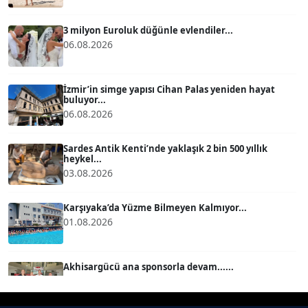
ATİLLA KÖPRÜLÜOĞLU
Köşe Yazarı
3 milyon Euroluk düğünle evlendiler...
06.08.2026
BÜLENT GÜRLÜK
Köşe Yazarı
İzmir’in simge yapısı Cihan Palas yeniden hayat
buluyor...
06.08.2026
MERT ERBOY
Köşe Yazarı
Sardes Antik Kenti’nde yaklaşık 2 bin 500 yıllık
heykel...
03.08.2026
BÜLENT SAĞLAM
B
Köşe Yazarı
Karşıyaka’da Yüzme Bilmeyen Kalmıyor...
01.08.2026
SEVGİ MOLVA
Köşe Yazarı
Akhisargücü ana sponsorla devam......
29.07.2026
Prof. Dr. BİLGE DONUK