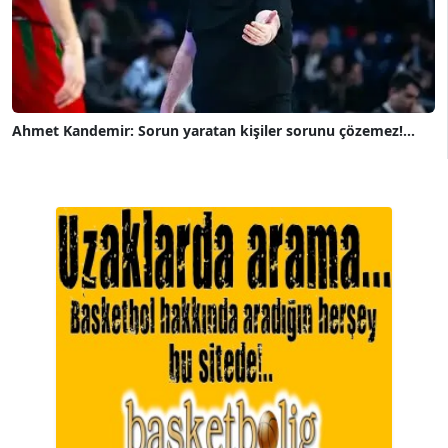
Ahmet Kandemir: Sorun yaratan kişiler sorunu çözemez!...
A. BAHRİ VRESKALA
Köşe Yazarı