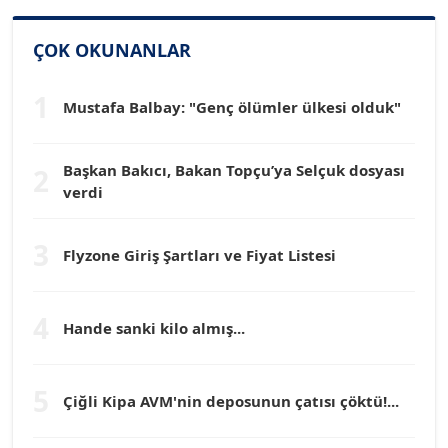
SİNAN GENÇ
ÇOK OKUNANLAR
Köşe Yazarı
1
Mustafa Balbay: "Genç ölümler ülkesi olduk"
Dr. HAKAN TARTAN
Köşe Yazarı
Başkan Bakıcı, Bakan Topçu’ya Selçuk dosyası
2
verdi
Prof. Dr. YÜCEL OCAK
Köşe Yazarı
3
Flyzone Giriş Şartları ve Fiyat Listesi
TEOMAN GÜRAY
Köşe Yazarı
4
Hande sanki kilo almış...
TUNÇ AFŞAR
5
Köşe Yazarı
Çiğli Kipa AVM'nin deposunun çatısı çöktü!...