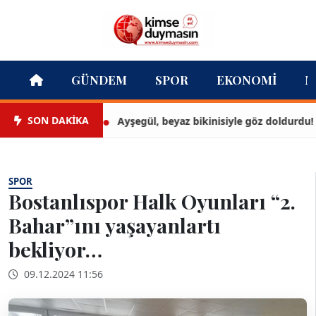
GÜNDEM
SPOR
EKONOMI
M
SON DAKİKA
Ayşegül, beyaz bikinisiyle göz doldurdu!
SPOR
Bostanlıspor Halk Oyunları “2.
Bahar”ını yaşayanlartı
bekliyor…
09.12.2024 11:56