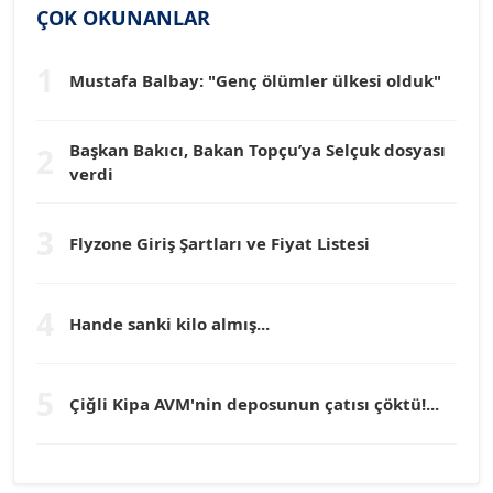
Dr. HAKAN TARTAN
ÇOK OKUNANLAR
Köşe Yazarı
1
Mustafa Balbay: "Genç ölümler ülkesi olduk"
Prof. Dr. YÜCEL OCAK
Köşe Yazarı
Başkan Bakıcı, Bakan Topçu’ya Selçuk dosyası
2
verdi
TEOMAN GÜRAY
Köşe Yazarı
3
Flyzone Giriş Şartları ve Fiyat Listesi
TUNÇ AFŞAR
4
Hande sanki kilo almış...
Köşe Yazarı
5
YILMAZ DURMAZ
Çiğli Kipa AVM'nin deposunun çatısı çöktü!...
Köşe Yazarı
GÜLPERİ ALTUN KILIÇ