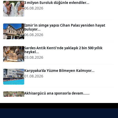
3 milyon Euroluk düğünle evlendiler...
Köşe Yazarı
06.08.2026
MERT ERBOY
İzmir’in simge yapısı Cihan Palas yeniden hayat
Köşe Yazarı
buluyor...
06.08.2026
BÜLENT SAĞLAM
B
Sardes Antik Kenti’nde yaklaşık 2 bin 500 yıllık
Köşe Yazarı
heykel...
03.08.2026
SEVGİ MOLVA
Karşıyaka’da Yüzme Bilmeyen Kalmıyor...
Köşe Yazarı
01.08.2026
Prof. Dr. BİLGE DONUK
Akhisargücü ana sponsorla devam......
Köşe Yazarı
29.07.2026
AVNİ ERBOY
Ahmet Kandemir: Sorun yaratan kişiler sorunu
Köşe Yazarı