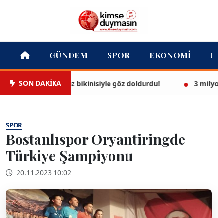
GÜNDEM
SPOR
EKONOMI
M
SON DAKİKA
Ayşegül, beyaz bikinisiyle göz doldurdu!
3 milyon Eu
SPOR
Bostanlıspor Oryantiringde
Türkiye Şampiyonu
20.11.2023 10:02