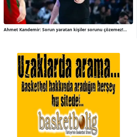
Ahmet Kandemir: Sorun yaratan kişiler sorunu çözemez!...
A. BAHRİ VRESKALA
Köşe Yazarı
ESAT ERÇETİNGÖZ
Köşe Yazarı