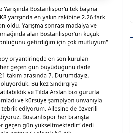
e Yarışında Bostanlıspor’u tek başına
 K8 yarışında en yakın rakibine 2.26 fark
yon oldu. Yarışma sonrası madalya ve
amağında alan Bostanlıspor’un küçük
onluğunu getirdiğim için çok mutluyum”
boy oryantiringde en son kurulan
n her geçen gün büyüdüğünü ifade
 21 takım arasında 7. Durumdayız.
 oluyorduk. Bu kez Sındırgı’ya
tılabildik ve Tilda Arslan bizi gururla
amamladı ve kürsüye şampiyon unvanıyla
ni tebrik ediyorum. Ailesine de özverili
diyoruz. Bostanlıspor her branşta
her geçen gün yükseltmektedir” dedi