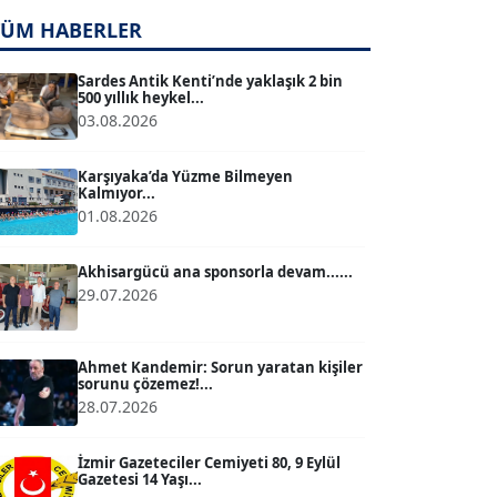
TÜM HABERLER
TUĞÇE TUĞSAVUL BAYSOY
T
Köşe Yazarı
Sardes Antik Kenti’nde yaklaşık 2 bin
500 yıllık heykel...
03.08.2026
ATİLLA KÖPRÜLÜOĞLU
Köşe Yazarı
Karşıyaka’da Yüzme Bilmeyen
Kalmıyor...
01.08.2026
BÜLENT GÜRLÜK
Köşe Yazarı
Akhisargücü ana sponsorla devam......
29.07.2026
MERT ERBOY
Köşe Yazarı
Ahmet Kandemir: Sorun yaratan kişiler
sorunu çözemez!...
28.07.2026
BÜLENT SAĞLAM
B
Köşe Yazarı
İzmir Gazeteciler Cemiyeti 80, 9 Eylül
Gazetesi 14 Yaşı...