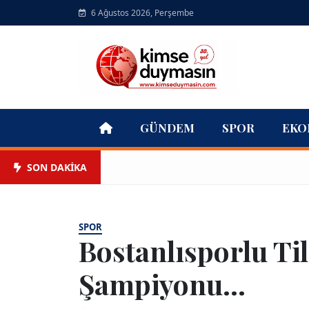
6 Ağustos 2026, Perşembe
GÜNDEM
SPOR
EKO
SON DAKİKA
SPOR
Bostanlısporlu Ti
Şampiyonu...