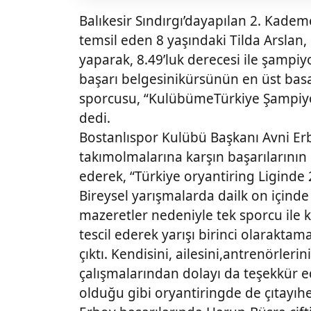
Balıkesir Sındırgı’dayapılan 2. Kadem
temsil eden 8 yaşındaki Tilda Arslan,
yaparak, 8.49’luk derecesi ile şampi
başarı belgesinikürsünün en üst bas
sporcusu, “KulübümeTürkiye Şampiy
dedi.
Bostanlıspor Kulübü Başkanı Avni Er
takımolmalarına karşın başarılarını
ederek, “Türkiye oryantiring Liginde
Bireysel yarışmalarda dailk on içinde
mazeretler nedeniyle tek sporcu ile ka
tescil ederek yarışı birinci olarakt
çıktı. Kendisini, ailesini,antrenörleri
çalışmalarından dolayı da teşekkür e
olduğu gibi oryantiringde de çıtayı