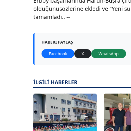
Erboy başarılarında Harun-Büşra çift
olduğunusözlerine ekledi ve “Yeni sür
tamamladı.. --
HABERI PAYLAŞ
Facebook
X
WhatsApp
İLGİLİ HABERLER