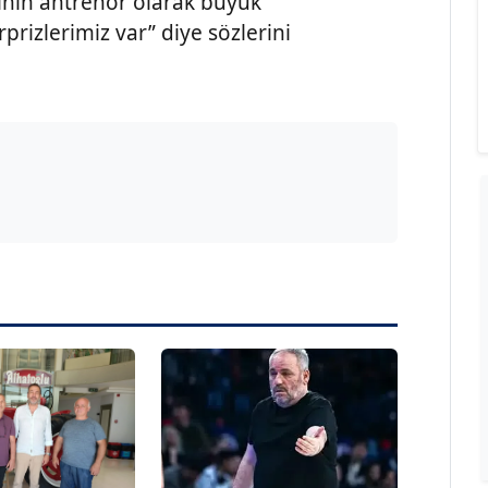
inin antrenör olarak büyük
prizlerimiz var” diye sözlerini