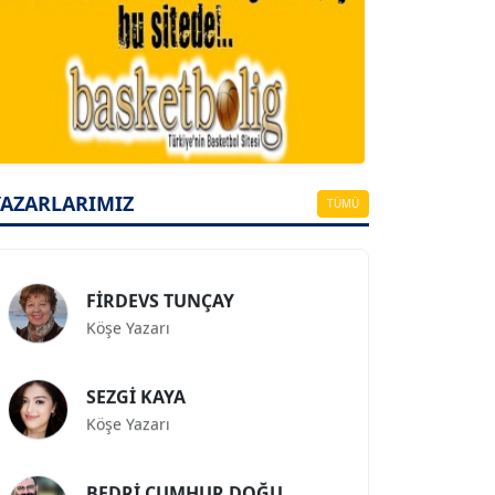
A. BAHRİ VRESKALA
Köşe Yazarı
ESAT ERÇETİNGÖZ
YAZARLARIMIZ
Köşe Yazarı
TÜMÜ
FİRDEVS TUNÇAY
Köşe Yazarı
SEZGİ KAYA
Köşe Yazarı
BEDRİ CUMHUR DOĞU
Köşe Yazarı