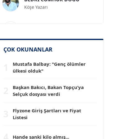
Prof. Dr. İLKER GÜL
Köşe Yazarı
SİNAN GENÇ
ÇOK OKUNANLAR
Köşe Yazarı
Mustafa Balbay: "Genç ölümler
1
ülkesi olduk"
Dr. HAKAN TARTAN
Köşe Yazarı
Başkan Bakıcı, Bakan Topçu’ya
2
Selçuk dosyası verdi
Prof. Dr. YÜCEL OCAK
Köşe Yazarı
Flyzone Giriş Şartları ve Fiyat
3
Listesi
TEOMAN GÜRAY
4
Köşe Yazarı
Hande sanki kilo almış...