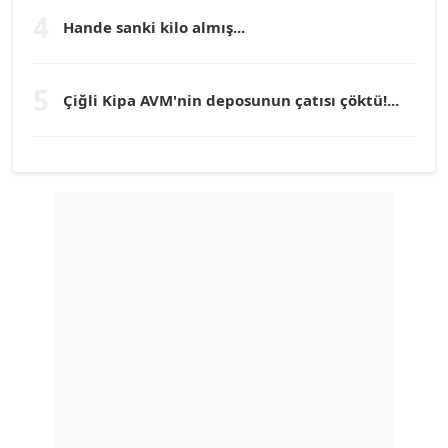
Köşe Yazarı
4
Hande sanki kilo almış...
TUNÇ AFŞAR
5
Köşe Yazarı
Çiğli Kipa AVM'nin deposunun çatısı çöktü!...
YILMAZ DURMAZ
Köşe Yazarı
GÜLPERİ ALTUN KILIÇ
Köşe Yazarı
ERDAL İZGİ
Köşe Yazarı
Dr. ŞABAN ACARBAY
Köşe Yazarı