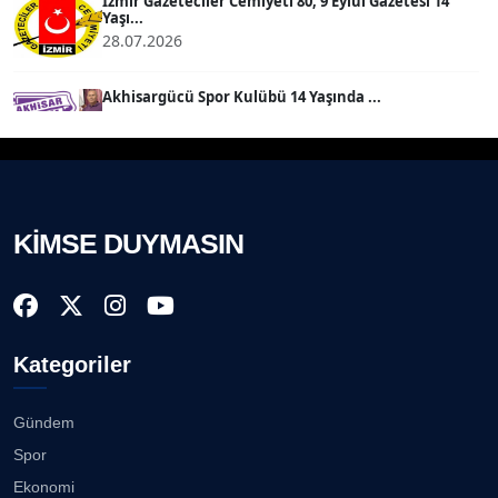
İzmir Gazeteciler Cemiyeti 80, 9 Eylül Gazetesi 14
Yaşı...
28.07.2026
SEVGİ MOLVA
Köşe Yazarı
Akhisargücü Spor Kulübü 14 Yaşında ...
27.07.2026
Prof. Dr. BİLGE DONUK
Köşe Yazarı
"Gazeteci kamu adına görev yapar!"...
23.07.2026
KİMSE DUYMASIN
AVNİ ERBOY
Köşe Yazarı
Bisikletçiler Gömeç'te bisiklet festivalinde
buluşacak ...
23.07.2026
Doç. Dr. LEVENT KÖSTEM
D
Kategoriler
Köşe Yazarı
İzmirli müzisyen, koro şefi Almanya’da popüler
oldu......
23.07.2026
Gündem
CAN BARHAN
Spor
Köşe Yazarı
Anne kız şıklık yarışında......
Ekonomi