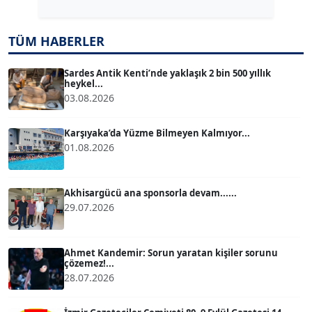
TÜM HABERLER
TUĞÇE TUĞSAVUL BAYSOY
T
Köşe Yazarı
Sardes Antik Kenti’nde yaklaşık 2 bin 500 yıllık
heykel...
03.08.2026
ATİLLA KÖPRÜLÜOĞLU
Köşe Yazarı
Karşıyaka’da Yüzme Bilmeyen Kalmıyor...
01.08.2026
BÜLENT GÜRLÜK
Köşe Yazarı
Akhisargücü ana sponsorla devam......
29.07.2026
MERT ERBOY
Köşe Yazarı
Ahmet Kandemir: Sorun yaratan kişiler sorunu
çözemez!...
28.07.2026
BÜLENT SAĞLAM
B
Köşe Yazarı