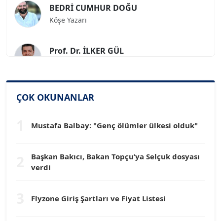
Köşe Yazarı
Prof. Dr. İLKER GÜL
Köşe Yazarı
SİNAN GENÇ
ÇOK OKUNANLAR
Köşe Yazarı
1
Mustafa Balbay: "Genç ölümler ülkesi olduk"
Dr. HAKAN TARTAN
Köşe Yazarı
Başkan Bakıcı, Bakan Topçu’ya Selçuk dosyası
2
verdi
Prof. Dr. YÜCEL OCAK
Köşe Yazarı
3
Flyzone Giriş Şartları ve Fiyat Listesi
TEOMAN GÜRAY