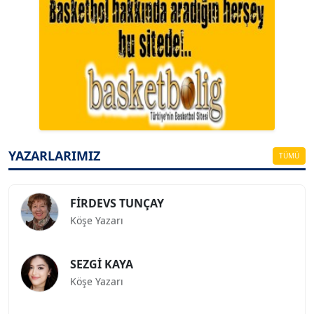
A. BAHRİ VRESKALA
Köşe Yazarı
ESAT ERÇETİNGÖZ
Köşe Yazarı
YAZARLARIMIZ
TÜMÜ
FİRDEVS TUNÇAY
Köşe Yazarı
SEZGİ KAYA
Köşe Yazarı
BEDRİ CUMHUR DOĞU