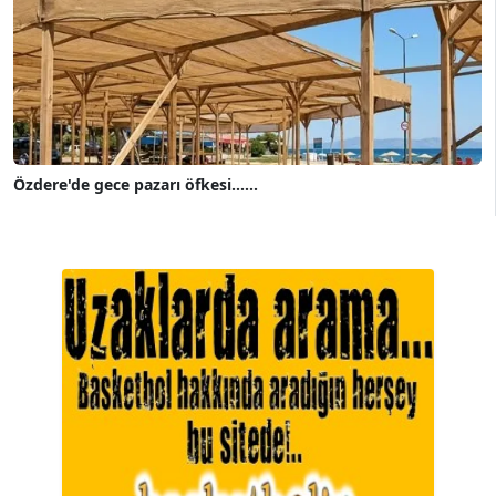
Özdere'de gece pazarı öfkesi......
A. BAHRİ VRESKALA