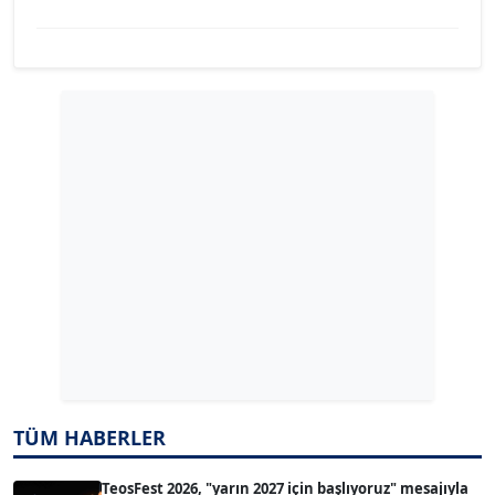
YILMAZ DURMAZ
Köşe Yazarı
GÜLPERİ ALTUN KILIÇ
Köşe Yazarı
ERDAL İZGİ
Köşe Yazarı
Dr. ŞABAN ACARBAY
Köşe Yazarı
TÜM HABERLER
TUĞÇE TUĞSAVUL BAYSOY
T
Köşe Yazarı
TeosFest 2026, "yarın 2027 için başlıyoruz" mesajıyla