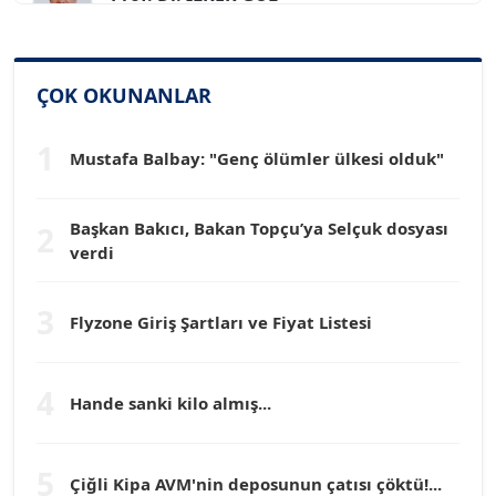
Köşe Yazarı
SİNAN GENÇ
ÇOK OKUNANLAR
Köşe Yazarı
1
Mustafa Balbay: "Genç ölümler ülkesi olduk"
Dr. HAKAN TARTAN
Köşe Yazarı
Başkan Bakıcı, Bakan Topçu’ya Selçuk dosyası
2
verdi
Prof. Dr. YÜCEL OCAK
Köşe Yazarı
3
Flyzone Giriş Şartları ve Fiyat Listesi
TEOMAN GÜRAY
Köşe Yazarı
4
Hande sanki kilo almış...
TUNÇ AFŞAR
5
Çiğli Kipa AVM'nin deposunun çatısı çöktü!...
Köşe Yazarı