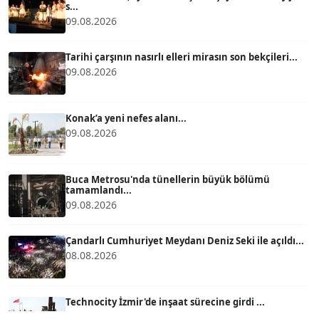
s...
09.08.2026
ATİLLA KÖPRÜLÜOĞLU
Köşe Yazarı
Tarihi çarşının nasırlı elleri mirasın son bekçileri...
09.08.2026
BÜLENT GÜRLÜK
Köşe Yazarı
Konak’a yeni nefes alanı...
09.08.2026
MERT ERBOY
Köşe Yazarı
Buca Metrosu'nda tünellerin büyük bölümü
tamamlandı...
09.08.2026
BÜLENT SAĞLAM
B
Köşe Yazarı
Çandarlı Cumhuriyet Meydanı Deniz Seki ile açıldı...
08.08.2026
SEVGİ MOLVA
Köşe Yazarı
Technocity İzmir'de inşaat sürecine girdi ...
08.08.2026