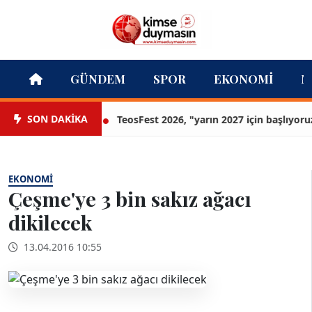
GÜNDEM
SPOR
EKONOMI
M
SON DAKİKA
TeosFest 2026, "yarın 2027 için başlıyoruz" m
EKONOMI
Çeşme'ye 3 bin sakız ağacı
dikilecek
13.04.2016 10:55