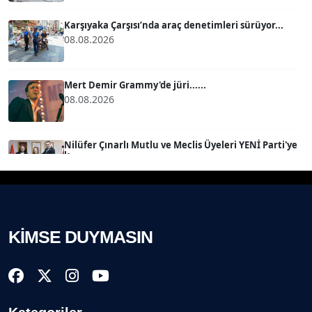
Köşe Yazarı
Karşıyaka Çarşısı’nda araç denetimleri sürüyor...
08.08.2026
BÜLENT SAĞLAM
B
Köşe Yazarı
Mert Demir Grammy'de jüri......
08.08.2026
SEVGİ MOLVA
Köşe Yazarı
Nilüfer Çınarlı Mutlu ve Meclis Üyeleri YENİ Parti'ye
k...
08.08.2026
Prof. Dr. BİLGE DONUK
Köşe Yazarı
Buca Kent Belleği Sergisi’nde eğlenceli keşif
yolculuğu...
08.08.2026
KİMSE DUYMASIN
AVNİ ERBOY
Köşe Yazarı
Başkan Eşki’den Çamdibi çıkarması...
08.08.2026
Doç. Dr. LEVENT KÖSTEM
D