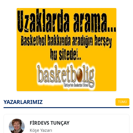
A. BAHRİ VRESKALA
Köşe Yazarı
ESAT ERÇETİNGÖZ
Köşe Yazarı
YAZARLARIMIZ
TÜMÜ
FİRDEVS TUNÇAY
Köşe Yazarı