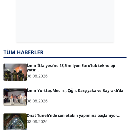
ERDAL İZGİ
Köşe Yazarı
Dr. ŞABAN ACARBAY
Köşe Yazarı
TÜM HABERLER
TUĞÇE TUĞSAVUL BAYSOY
T
Köşe Yazarı
İzmir İtfaiyesi’ne 13,5 milyon Euro’luk teknoloji
yatır...
08.08.2026
ATİLLA KÖPRÜLÜOĞLU
Köşe Yazarı
İzmir Yurttaş Meclisi; Çiğli, Karşıyaka ve Bayraklı’da
...
08.08.2026
BÜLENT GÜRLÜK
Köşe Yazarı
Onat Tüneli'nde son etabın yapımına başlanıyor...
08.08.2026
MERT ERBOY