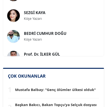
SEZGİ KAYA
Köşe Yazarı
BEDRİ CUMHUR DOĞU
Köşe Yazarı
Prof. Dr. İLKER GÜL
Köşe Yazarı
SİNAN GENÇ
ÇOK OKUNANLAR
Köşe Yazarı
1
Mustafa Balbay: "Genç ölümler ülkesi olduk"
Dr. HAKAN TARTAN
Köşe Yazarı
Başkan Bakıcı, Bakan Topçu’ya Selçuk dosyası