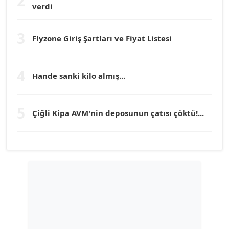
2
verdi
Prof. Dr. YÜCEL OCAK
Köşe Yazarı
3
Flyzone Giriş Şartları ve Fiyat Listesi
TEOMAN GÜRAY
Köşe Yazarı
4
Hande sanki kilo almış...
TUNÇ AFŞAR
5
Köşe Yazarı
Çiğli Kipa AVM'nin deposunun çatısı çöktü!...
YILMAZ DURMAZ
Köşe Yazarı
GÜLPERİ ALTUN KILIÇ
Köşe Yazarı