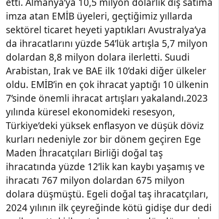
etti. Almanya’ya 10,5 milyon dolarlık dış satıma
imza atan EMİB üyeleri, geçtiğimiz yıllarda
sektörel ticaret heyeti yaptıkları Avustralya’ya
da ihracatlarını yüzde 54’lük artışla 5,7 milyon
dolardan 8,8 milyon dolara ilerletti. Suudi
Arabistan, Irak ve BAE ilk 10’daki diğer ülkeler
oldu. EMİB’in en çok ihracat yaptığı 10 ülkenin
7’sinde önemli ihracat artışları yakalandı.2023
yılında küresel ekonomideki resesyon,
Türkiye’deki yüksek enflasyon ve düşük döviz
kurları nedeniyle zor bir dönem geçiren Ege
Maden İhracatçıları Birliği doğal taş
ihracatında yüzde 12’lik kan kaybı yaşamış ve
ihracatı 767 milyon dolardan 675 milyon
dolara düşmüştü. Egeli doğal taş ihracatçıları,
2024 yılının ilk çeyreğinde kötü gidişe dur dedi