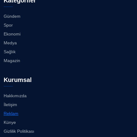
Kategoriler
Köşe Yazarı
Bostanlı ve Manda dereleri temizlendi...
08.08.2026
Gündem
CAN BARHAN
Spor
Köşe Yazarı
Alabay: Örgütte kırgınlıkları geride bırakacağız...
Ekonomi
08.08.2026
Medya
Prof. Dr. SEYHAN HASIRCI
Sağlık
Köşe Yazarı
İzmirli gazeteci Doğan Karabulut, Azeri
Magazin
televizyonuna T...
07.08.2026
Prof. Dr. YAVUZ TAŞKIRAN
Kurumsal
Köşe Yazarı
Bahadır Kul: Deniz kenarında en güçlü, en sağlam
stadı ...
07.08.2026
Hakkımızda
ERDOGAN ARIPINAR
İletişim
Köşe Yazarı
Karşıyaka'da sokaklar çocuk sesleriye yankılandı...
Reklam
07.08.2026
Künye
A. BAHRİ VRESKALA
Gizlilik Politikası
Köşe Yazarı
“Bana bir kez bak” İzmir Hilltown'da ilgi görüyor......