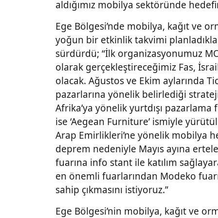
aldığımız mobilya sektöründe hedefim
Ege Bölgesi’nde mobilya, kağıt ve orm
yoğun bir etkinlik takvimi planladıkla
sürdürdü; “İlk organizasyonumuz MO
olarak gerçekleştireceğimiz Fas, İsrai
olacak. Ağustos ve Ekim aylarında Ti
pazarlarına yönelik belirlediği stra
Afrika’ya yönelik yurtdışı pazarlama 
ise ‘Aegean Furniture’ ismiyle yürüt
Arap Emirlikleri’ne yönelik mobilya h
deprem nedeniyle Mayıs ayına ertel
fuarına info stant ile katılım sağlay
en önemli fuarlarından Modeko fuarı
sahip çıkmasını istiyoruz.”
Ege Bölgesi’nin mobilya, kağıt ve or