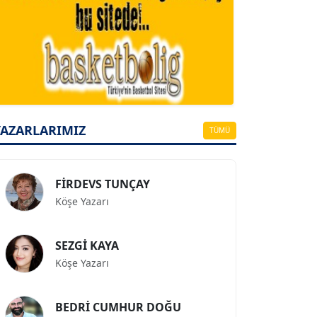
A. BAHRİ VRESKALA
Köşe Yazarı
ESAT ERÇETİNGÖZ
Köşe Yazarı
YAZARLARIMIZ
TÜMÜ
FİRDEVS TUNÇAY
Köşe Yazarı
SEZGİ KAYA
Köşe Yazarı
BEDRİ CUMHUR DOĞU
Köşe Yazarı