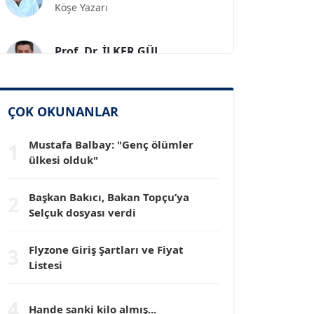
Prof. Dr. İLKER GÜL
Köşe Yazarı
SİNAN GENÇ
Köşe Yazarı
ÇOK OKUNANLAR
Mustafa Balbay: "Genç ölümler
1
Dr. HAKAN TARTAN
ülkesi olduk"
Köşe Yazarı
Başkan Bakıcı, Bakan Topçu’ya
2
Prof. Dr. YÜCEL OCAK
Selçuk dosyası verdi
Köşe Yazarı
Flyzone Giriş Şartları ve Fiyat
3
Listesi
TEOMAN GÜRAY
Köşe Yazarı
4
Hande sanki kilo almış...