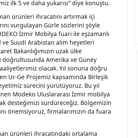
iz ilk 5 ve daha yukarısı” diye konuştu.
an ürünleri ihracatını artırmak içi
rını vurgulayan Gürle sözlerini şöyle
DEKO İzmir Mobilya fuarı ile eşzamanlı
l ve Suudi Arabistan alım heyetleri
caret Bakanlığımızın uzak ülke
teji doğrultusunda Amerika ve Güney
faaliyetlerimiz olacak. Yıl sonuna doğru
ülen Ur-Ge Projemiz kapsamında Birleşik
eyetimiz sürecini yürütüyoruz. Bu yıl
enen Modeko Uluslararası İzmir mobilya
arak desteğimizi sürdüreceğiz. Bölgemizin
nı önemsiyoruz, firmalarımızın da fuara
man ürünleri ihracatındaki ortalama