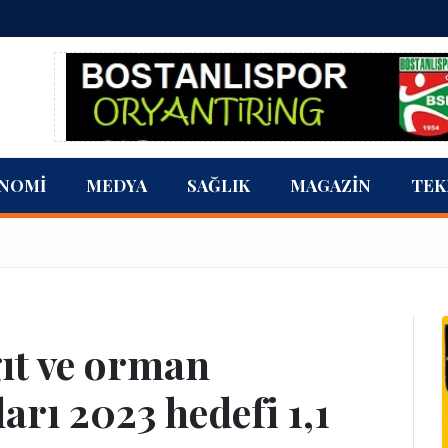
NOMI
MEDYA
SAĞLIK
MAGAZIN
TEK
ğıt ve orman
arı 2023 hedefi 1,1