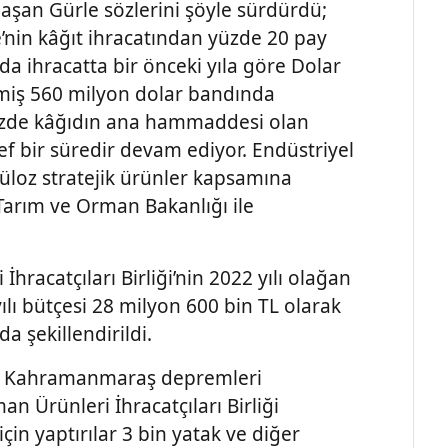
şan Gürle sözlerini şöyle sürdürdü;
ye’nin kâğıt ihracatından yüzde 20 pay
da ihracatta bir önceki yıla göre Dolar
rmiş 560 milyon dolar bandında
emizde kâğıdın ana hammaddesi olan
ef bir süredir devam ediyor. Endüstriyel
lüloz stratejik ürünler kapsamına
arım ve Orman Bakanlığı ile
racatçıları Birliği’nin 2022 yılı olağan
ılı bütçesi 28 milyon 600 bin TL olarak
da şekillendirildi.
23 Kahramanmaraş depremleri
 Ürünleri İhracatçıları Birliği
in yaptırılar 3 bin yatak ve diğer