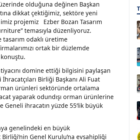
ın üzerinde olduğuna değinen Başkan
ına dikkat çektiğimiz, sektöre yeni
iğimiz projemiz Ezber Bozan Tasarım
rniture” temasıyla düzenliyoruz.
 tasarım odaklı üretime
firmalarımızı ortak bir düzlemde
e konuştu.
tiyacını domine ettiği bilgisini paylaşan
hracatçıları Birliği Başkanı Ali Fuat
 orman ürünleri sektöründe ortalama
 ihracat yaparak odundışı orman ürünlerine
ye Geneli ihracatın yüzde 55‘lik büyük
nya genelindeki en büyük
irliği’nin Genel Kurulu’na evsahipliği