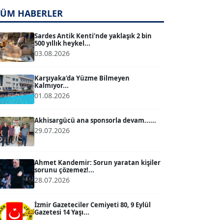
TUĞÇE TUĞSAVUL BAYSOY
T
TÜM HABERLER
Köşe Yazarı
Sardes Antik Kenti’nde yaklaşık 2 bin
500 yıllık heykel...
ATİLLA KÖPRÜLÜOĞLU
03.08.2026
Köşe Yazarı
Karşıyaka’da Yüzme Bilmeyen
Kalmıyor...
BÜLENT GÜRLÜK
01.08.2026
Köşe Yazarı
Akhisargücü ana sponsorla devam......
29.07.2026
MERT ERBOY
Köşe Yazarı
Ahmet Kandemir: Sorun yaratan kişiler
sorunu çözemez!...
BÜLENT SAĞLAM
B
28.07.2026
Köşe Yazarı
İzmir Gazeteciler Cemiyeti 80, 9 Eylül
Gazetesi 14 Yaşı...
SEVGİ MOLVA