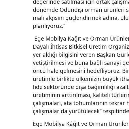
değerinde satılması için ortak çalış
dönemde Odundışı orman ürünleri se
malı algısını güçlendirmek adına, ulu
planlıyoruz.”
Ege Mobilya Kağıt ve Orman Ürünleri İ
Dayalı İhtisas Bitkisel Üretim Organi
yer aldığı bilgisini veren Başkan Gürl
yetiştirilmesi ve buna bağlı sanayi g
öncü hale gelmesini hedefliyoruz. Bi
üretimle birlikte ülkemizin büyük ith
fide sektöründe dışa bağımlılığı aza
üretiminin arttırılması, kaliteli türle
çalışmaları, ata tohumlarının tekrar
çalışmalar da yürütülecek” tespitind
Ege Mobilya Kâğıt ve Orman Ürünleri İ