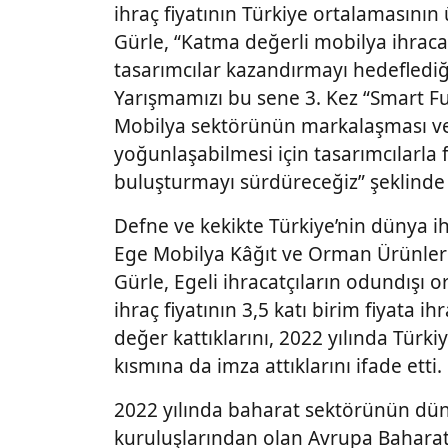
ihraç fiyatının Türkiye ortalamasın
Gürle, “Katma değerli mobilya ihracat
tasarımcılar kazandırmayı hedefled
Yarışmamızı bu sene 3. Kez “Smart Fu
Mobilya sektörünün markalaşması ve
yoğunlaşabilmesi için tasarımcılarla 
buluşturmayı sürdüreceğiz” şeklind
Defne ve kekikte Türkiye’nin dünya ih
Ege Mobilya Kâğıt ve Orman Ürünleri İ
Gürle, Egeli ihracatçıların odundışı
ihraç fiyatının 3,5 katı birim fiyata
değer kattıklarını, 2022 yılında Türki
kısmına da imza attıklarını ifade etti.
2022 yılında baharat sektörünün dü
kuruluşlarından olan Avrupa Baharat B