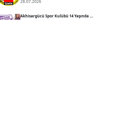
28.07.2026
Köşe Yazarı
Akhisargücü Spor Kulübü 14 Yaşında ...
27.07.2026
Prof. Dr. BİLGE DONUK
Köşe Yazarı
"Gazeteci kamu adına görev yapar!"...
23.07.2026
AVNİ ERBOY
Köşe Yazarı
Bisikletçiler Gömeç'te bisiklet festivalinde
buluşacak ...
Doç. Dr. LEVENT KÖSTEM
23.07.2026
D
Köşe Yazarı
İzmirli müzisyen, koro şefi Almanya’da
popüler oldu......
CAN BARHAN
23.07.2026
Köşe Yazarı
Anne kız şıklık yarışında......
23.07.2026
Prof. Dr. SEYHAN HASIRCI