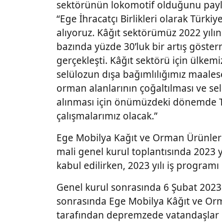
sektörünün lokomotif olduğunu payla
“Ege İhracatçı Birlikleri olarak Türki
alıyoruz. Kâğıt sektörümüz 2022 yılın
bazında yüzde 30’luk bir artış göste
gerçekleşti. Kâğıt sektörü için ülk
selülozun dışa bağımlılığımız maales
orman alanlarının çoğaltılması ve se
alınması için önümüzdeki dönemde T
çalışmalarımız olacak.”
Ege Mobilya Kağıt ve Orman Ürünleri İh
mali genel kurul toplantısında 2023 y
kabul edilirken, 2023 yılı iş programı 
Genel kurul sonrasında 6 Şubat 20
sonrasında Ege Mobilya Kâğıt ve Orman
tarafından depremzede vatandaşlar iç