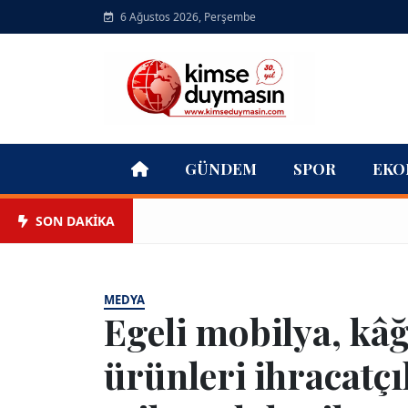
6 Ağustos 2026, Perşembe
GÜNDEM
SPOR
EKO
SON DAKİKA
MEDYA
Egeli mobilya, kâ
ürünleri ihracatçıl