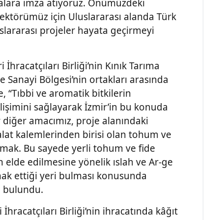
malara imza atıyoruz. Önümüzdeki
ktörümüz için Uluslararası alanda Türk
slararası projeler hayata geçirmeyi
hracatçıları Birliği’nin Kınık Tarıma
ze Sanayi Bölgesi’nin ortakları arasında
e, “Tıbbi ve aromatik bitkilerin
elişimini sağlayarak İzmir’in bu konuda
r diğer amacımız, proje alanındaki
alat kalemlerinden birisi olan tohum ve
ltmak. Bu sayede yerli tohum ve fide
rin elde edilmesine yönelik ıslah ve Ar-ge
 hak ettiği yeri bulması konusunda
e bulundu.
hracatçıları Birliği’nin ihracatında kâğıt