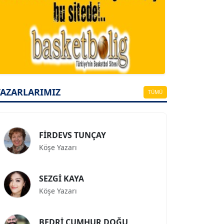
A. BAHRİ VRESKALA
Köşe Yazarı
ESAT ERÇETİNGÖZ
YAZARLARIMIZ
TÜMÜ
Köşe Yazarı
FİRDEVS TUNÇAY
Köşe Yazarı
SEZGİ KAYA
Köşe Yazarı
BEDRİ CUMHUR DOĞU
Köşe Yazarı