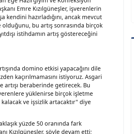
atan Ege Hazırgiyim ve Konfeksiyon
aşkanı Emre Kızılgüneşler, işverenlerin
ışa kendini hazırladığını, ancak mevcut
 olduğunu, bu artış sonrasında birçok
ıtdışı istihdamın artış göstereceğini
artışında domino etkisi yapacağını dile
zden kaçırılmamasını istiyoruz. Asgari
de artışı beraberinde getirecek. Bu
şverenlere yüklenirse birçok işletme
lacak ve işsizlik artacaktır" diye
yaklaşık yüzde 50 oranında fark
ı Kızılgüneşler, şöyle devam etti;