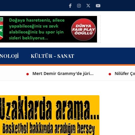
NOLOJI
KÜLTÜR - SANAT
Mert Demir Grammy'de jüri...
Nilüfer Çınarlı M