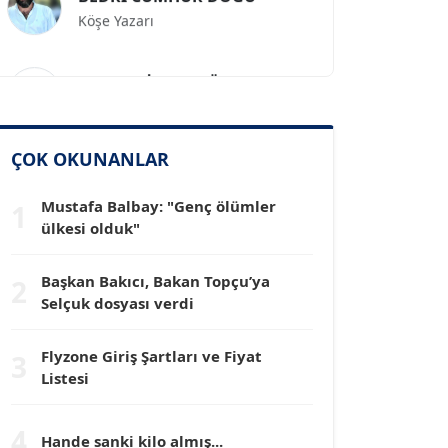
Prof. Dr. İLKER GÜL
Köşe Yazarı
SİNAN GENÇ
ÇOK OKUNANLAR
Köşe Yazarı
Mustafa Balbay: "Genç ölümler
1
ülkesi olduk"
Dr. HAKAN TARTAN
Köşe Yazarı
Başkan Bakıcı, Bakan Topçu’ya
2
Selçuk dosyası verdi
Prof. Dr. YÜCEL OCAK
Köşe Yazarı
Flyzone Giriş Şartları ve Fiyat
3
Listesi
TEOMAN GÜRAY
4
Köşe Yazarı
Hande sanki kilo almış...