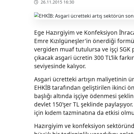
26.11.2015 16:30
Ege Hazırgiyim ve Konfeksiyon İhraca
Emre Kızılgüneşler'in önerdiği formü
vergiden muaf tutulursa ve işçi SGK p
çıkacak asgari ücretin 300 TL’lik fark
seviyesinde kalıyor.
Asgari ücretteki artışın maliyetinin
EHKİB tarafından geliştirilen ikinci öne
başlığı altında işçiye ödenmesi şekli
devlet 150'şer TL şeklinde paylaşıyor
için kıdem tazminatına da etkisi olmu
Hazırgiyim ve konfeksiyon sektöründ