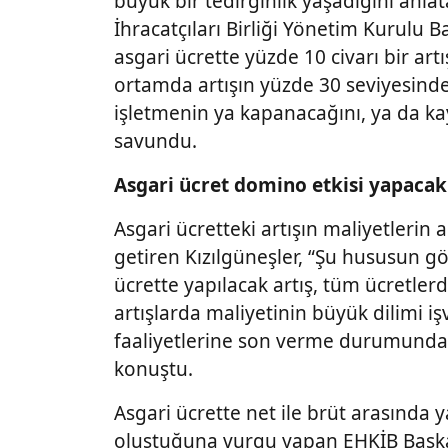
büyük bir tedirginlik yaşadığını anl
İhracatçıları Birliği Yönetim Kurulu B
asgari ücrette yüzde 10 civarı bir art
ortamda artışın yüzde 30 seviyesinde
işletmenin ya kapanacağını, ya da kay
savundu.
Asgari ücret domino etkisi yapacak
Asgari ücretteki artışın maliyetlerin 
getiren Kızılgüneşler, “Şu hususun gö
ücrette yapılacak artış, tüm ücretler
artışlarda maliyetinin büyük dilimi i
faaliyetlerine son verme durumunda ka
konuştu.
Asgari ücrette net ile brüt arasında 
oluştuğuna vurgu yapan EHKİB Başkan