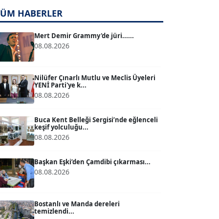
TÜM HABERLER
TUĞÇE TUĞSAVUL BAYSOY
T
Köşe Yazarı
Mert Demir Grammy'de jüri......
08.08.2026
ATİLLA KÖPRÜLÜOĞLU
Köşe Yazarı
Nilüfer Çınarlı Mutlu ve Meclis Üyeleri
YENİ Parti'ye k...
08.08.2026
BÜLENT GÜRLÜK
Köşe Yazarı
Buca Kent Belleği Sergisi’nde eğlenceli
keşif yolculuğu...
08.08.2026
MERT ERBOY
Köşe Yazarı
Başkan Eşki’den Çamdibi çıkarması...
08.08.2026
BÜLENT SAĞLAM
B
Köşe Yazarı
Bostanlı ve Manda dereleri
temizlendi...