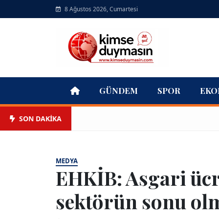
8 Ağustos 2026, Cumartesi
GÜNDEM
SPOR
EKO
SON DAKİKA
MEDYA
EHKİB: Asgari ücre
sektörün sonu ol