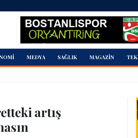
NOMI
MEDYA
SAĞLIK
MAGAZIN
TEK
tteki artış
masın