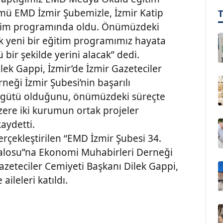
mü EMD İzmir Şubemizle, İzmir Katip
eğitim programında oldu. Önümüzdeki
 yeni bir eğitim programımız hayata
bir şekilde yerini alacak” dedi.
lek Gappi, İzmir’de İzmir Gazeteciler
eği İzmir Şubesi’nin başarılı
 örgütü olduğunu, önümüzdeki süreçte
zere iki kurumun ortak projeler
kaydetti.
çekleştirilen “EMD İzmir Şubesi 34.
alosu”na Ekonomi Muhabirleri Derneği
azeteciler Cemiyeti Başkanı Dilek Gappi,
aileleri katıldı.