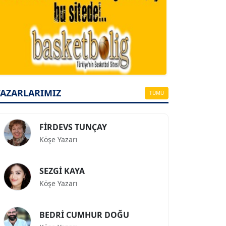
A. BAHRİ VRESKALA
Köşe Yazarı
ESAT ERÇETİNGÖZ
Köşe Yazarı
YAZARLARIMIZ
TÜMÜ
FİRDEVS TUNÇAY
Köşe Yazarı
SEZGİ KAYA
Köşe Yazarı
BEDRİ CUMHUR DOĞU
Köşe Yazarı