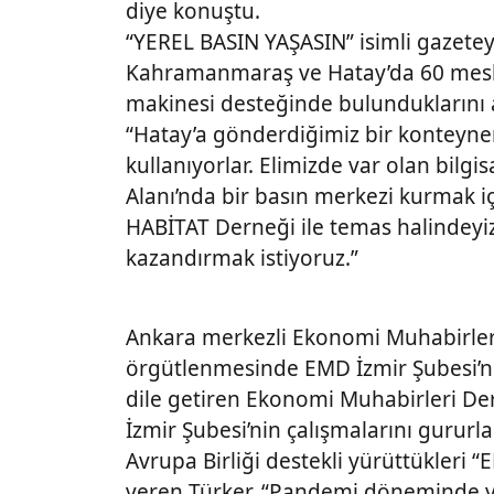
diye konuştu.
“YEREL BASIN YAŞASIN” isimli gazeteye 
Kahramanmaraş ve Hatay’da 60 meslek
makinesi desteğinde bulunduklarını 
“Hatay’a gönderdiğimiz bir konteyne
kullanıyorlar. Elimizde var olan bilgi
Alanı’nda bir basın merkezi kurmak i
HABİTAT Derneği ile temas halindeyi
kazandırmak istiyoruz.”
Ankara merkezli Ekonomi Muhabirleri
örgütlenmesinde EMD İzmir Şubesi’nin 
dile getiren Ekonomi Muhabirleri De
İzmir Şubesi’nin çalışmalarını gururla
Avrupa Birliği destekli yürüttükleri 
veren Türker, “Pandemi döneminde 