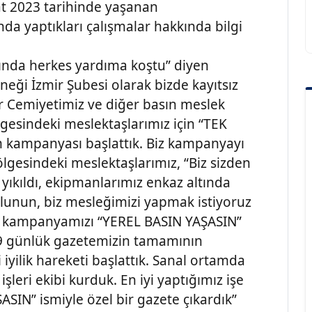
at 2023 tarihinde yaşanan
 yaptıkları çalışmalar hakkında bilgi
nda herkes yardıma koştu” diyen
ği İzmir Şubesi olarak bizde kayıtsız
er Cemiyetimiz ve diğer basın meslek
lgesindeki meslektaşlarımız için “TEK
m kampanyası başlattık. Biz kampanyayı
gesindeki meslektaşlarımız, “Biz sizden
 yıkıldı, ekipmanlarımız enkaz altında
lunun, biz mesleğimizi yapmak istiyoruz
ine kampanyamızı “YEREL BASIN YAŞASIN”
i 9 günlük gazetemizin tamamının
 iyilik hareketi başlattık. Sanal ortamda
şleri ekibi kurduk. En iyi yaptığımız işe
SIN” ismiyle özel bir gazete çıkardık”