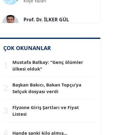
Prof. Dr. İLKER GÜL
Köşe Yazarı
SİNAN GENÇ
Köşe Yazarı
ÇOK OKUNANLAR
Mustafa Balbay: "Genç ölümler
1
Dr. HAKAN TARTAN
ülkesi olduk"
Köşe Yazarı
Başkan Bakıcı, Bakan Topçu’ya
2
Prof. Dr. YÜCEL OCAK
Selçuk dosyası verdi
Köşe Yazarı
Flyzone Giriş Şartları ve Fiyat
3
Listesi
TEOMAN GÜRAY
Köşe Yazarı
4
Hande sanki kilo almış...