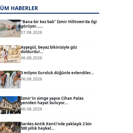
TUĞÇE TUĞSAVUL BAYSOY
T
TÜM HABERLER
Köşe Yazarı
“Bana bir kez bak” İzmir Hilltown'da ilgi
görüyor......
ATİLLA KÖPRÜLÜOĞLU
07.08.2026
Köşe Yazarı
Ayşegül, beyaz bikinisiyle göz
doldurdu!...
BÜLENT GÜRLÜK
06.08.2026
Köşe Yazarı
3 milyon Euroluk düğünle evlendiler...
06.08.2026
MERT ERBOY
Köşe Yazarı
İzmir’in simge yapısı Cihan Palas
yeniden hayat buluyor...
BÜLENT SAĞLAM
06.08.2026
B
Köşe Yazarı
Sardes Antik Kenti’nde yaklaşık 2 bin
500 yıllık heykel...
SEVGİ MOLVA