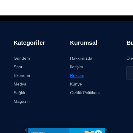
Kategoriler
Kurumsal
Bü
Gündem
Hakkımızda
Öne
Spor
İletişim
Ekonomi
Reklam
Medya
Künye
Sağlık
Gizlilik Politikası
Magazin
© 2026
Kimse Duymasın
. Tüm hakları saklıdır.