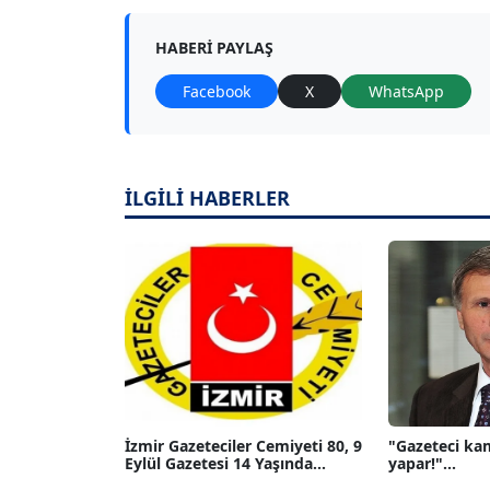
HABERI PAYLAŞ
Facebook
X
WhatsApp
İLGİLİ HABERLER
İzmir Gazeteciler Cemiyeti 80, 9
"Gazeteci ka
Eylül Gazetesi 14 Yaşında...
yapar!"...