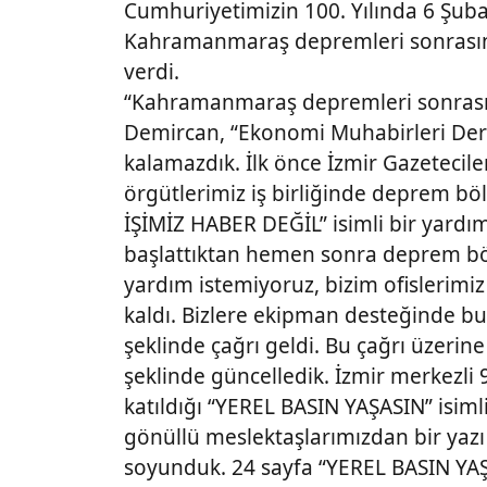
Cumhuriyetimizin 100. Yılında 6 Şub
Kahramanmaraş depremleri sonrasında
verdi.
“Kahramanmaraş depremleri sonrası
Demircan, “Ekonomi Muhabirleri Derne
kalamazdık. İlk önce İzmir Gazetecil
örgütlerimiz iş birliğinde deprem bö
İŞİMİZ HABER DEĞİL” isimli bir yardı
başlattıktan hemen sonra deprem böl
yardım istemiyoruz, bizim ofislerimiz
kaldı. Bizlere ekipman desteğinde bu
şeklinde çağrı geldi. Bu çağrı üzer
şeklinde güncelledik. İzmir merkezl
katıldığı “YEREL BASIN YAŞASIN” isimli
gönüllü meslektaşlarımızdan bir yazı i
soyunduk. 24 sayfa “YEREL BASIN YAŞA