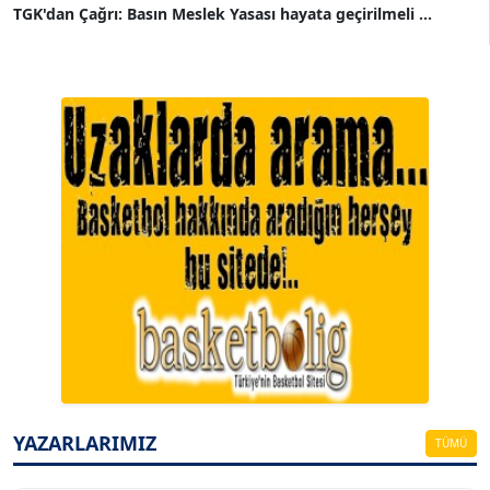
TGK'dan Çağrı: Basın Meslek Yasası hayata geçirilmeli ...
A. BAHRİ VRESKALA
Köşe Yazarı
ESAT ERÇETİNGÖZ
Köşe Yazarı
YAZARLARIMIZ
TÜMÜ