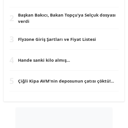
Köşe Yazarı
Başkan Bakıcı, Bakan Topçu’ya Selçuk dosyası
2
verdi
Prof. Dr. YÜCEL OCAK
Köşe Yazarı
3
Flyzone Giriş Şartları ve Fiyat Listesi
TEOMAN GÜRAY
Köşe Yazarı
4
Hande sanki kilo almış...
TUNÇ AFŞAR
5
Çiğli Kipa AVM'nin deposunun çatısı çöktü!...
Köşe Yazarı
YILMAZ DURMAZ
Köşe Yazarı
GÜLPERİ ALTUN KILIÇ