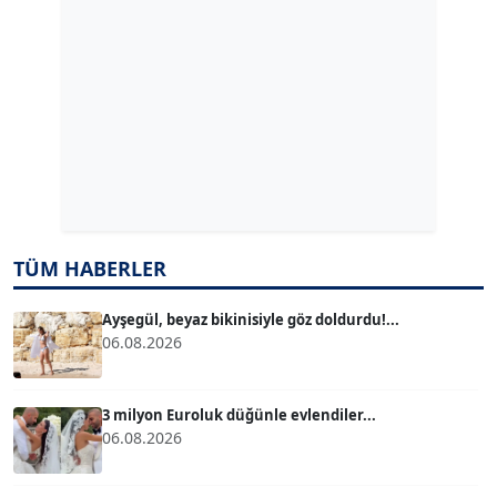
Köşe Yazarı
ERDAL İZGİ
Köşe Yazarı
Dr. ŞABAN ACARBAY
Köşe Yazarı
TÜM HABERLER
TUĞÇE TUĞSAVUL BAYSOY
T
Köşe Yazarı
Ayşegül, beyaz bikinisiyle göz doldurdu!...
06.08.2026
ATİLLA KÖPRÜLÜOĞLU
Köşe Yazarı
3 milyon Euroluk düğünle evlendiler...
06.08.2026
BÜLENT GÜRLÜK
Köşe Yazarı