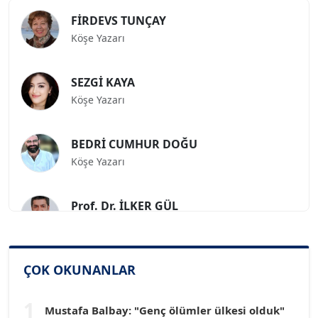
FİRDEVS TUNÇAY
Köşe Yazarı
SEZGİ KAYA
Köşe Yazarı
BEDRİ CUMHUR DOĞU
Köşe Yazarı
Prof. Dr. İLKER GÜL
Köşe Yazarı
SİNAN GENÇ
ÇOK OKUNANLAR
Köşe Yazarı
1
Mustafa Balbay: "Genç ölümler ülkesi olduk"
Dr. HAKAN TARTAN