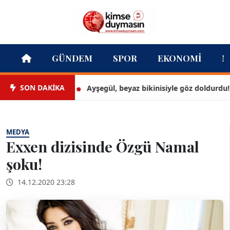
GÜNDEM
SPOR
EKONOMI
M
SON DAKİKA
Ayşegül, beyaz bikinisiyle göz doldurdu!
MEDYA
Exxen dizisinde Özgü Namal
şoku!
14.12.2020 23:28