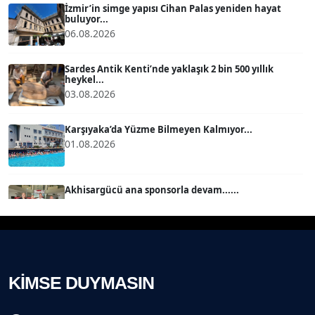
İzmir’in simge yapısı Cihan Palas yeniden hayat
buluyor...
06.08.2026
MERT ERBOY
Köşe Yazarı
Sardes Antik Kenti’nde yaklaşık 2 bin 500 yıllık
heykel...
03.08.2026
BÜLENT SAĞLAM
B
Köşe Yazarı
Karşıyaka’da Yüzme Bilmeyen Kalmıyor...
01.08.2026
SEVGİ MOLVA
Köşe Yazarı
Akhisargücü ana sponsorla devam......
29.07.2026
Prof. Dr. BİLGE DONUK
Köşe Yazarı
Ahmet Kandemir: Sorun yaratan kişiler sorunu
çözemez!...
28.07.2026
KİMSE DUYMASIN
AVNİ ERBOY
Köşe Yazarı
İzmir Gazeteciler Cemiyeti 80, 9 Eylül Gazetesi 14