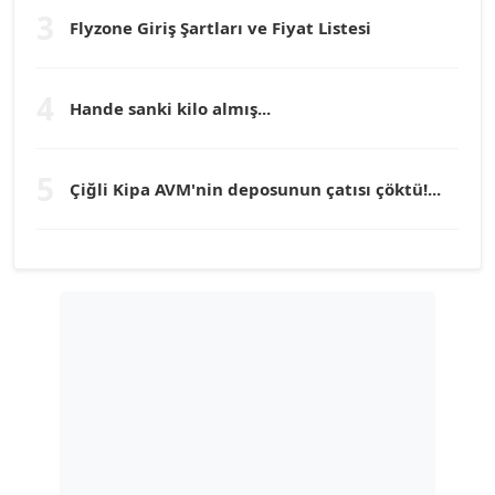
3
Flyzone Giriş Şartları ve Fiyat Listesi
TEOMAN GÜRAY
Köşe Yazarı
4
Hande sanki kilo almış...
TUNÇ AFŞAR
5
Köşe Yazarı
Çiğli Kipa AVM'nin deposunun çatısı çöktü!...
YILMAZ DURMAZ
Köşe Yazarı
GÜLPERİ ALTUN KILIÇ
Köşe Yazarı
ERDAL İZGİ
Köşe Yazarı