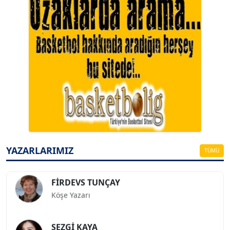
A. BAHRİ VRESKALA
Köşe Yazarı
ESAT ERÇETİNGÖZ
Köşe Yazarı
YAZARLARIMIZ
TÜMÜ
FİRDEVS TUNÇAY
Köşe Yazarı
SEZGİ KAYA