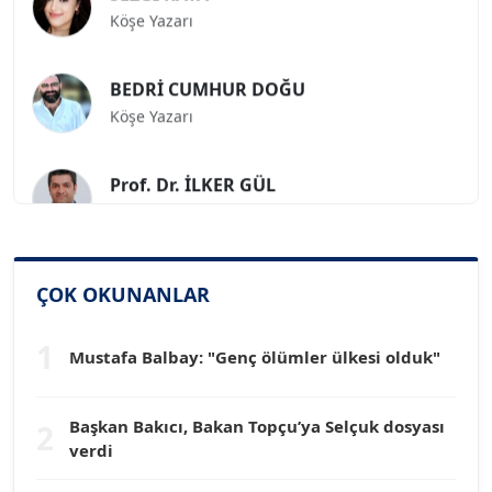
Köşe Yazarı
BEDRİ CUMHUR DOĞU
Köşe Yazarı
Prof. Dr. İLKER GÜL
Köşe Yazarı
SİNAN GENÇ
Köşe Yazarı
ÇOK OKUNANLAR
1
Dr. HAKAN TARTAN
Mustafa Balbay: "Genç ölümler ülkesi olduk"
Köşe Yazarı
Başkan Bakıcı, Bakan Topçu’ya Selçuk dosyası
2
verdi
Prof. Dr. YÜCEL OCAK
Köşe Yazarı