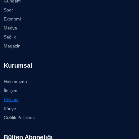
Gündem
CAN BARHAN
Spor
Köşe Yazarı
"Gazeteci kamu adına görev yapar!"...
Ekonomi
23.07.2026
Medya
Prof. Dr. SEYHAN HASIRCI
Sağlık
Köşe Yazarı
Bisikletçiler Gömeç'te bisiklet festivalinde
Magazin
buluşacak ...
23.07.2026
Prof. Dr. YAVUZ TAŞKIRAN
Kurumsal
Köşe Yazarı
İzmirli müzisyen, koro şefi Almanya’da popüler
oldu......
23.07.2026
Hakkımızda
ERDOGAN ARIPINAR
İletişim
Köşe Yazarı
Anne kız şıklık yarışında......
Reklam
23.07.2026
Künye
A. BAHRİ VRESKALA
Gizlilik Politikası
Köşe Yazarı
Kuzey Başol, 239 sporcu arasından 8. oldu...
21.07.2026
Bülten Aboneliği
ESAT ERÇETİNGÖZ