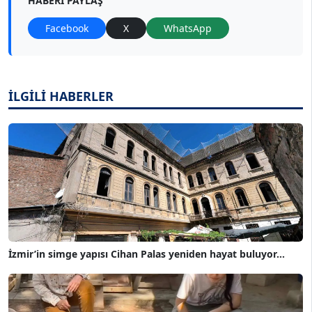
HABERI PAYLAŞ
Facebook
X
WhatsApp
İLGİLİ HABERLER
İzmir’in simge yapısı Cihan Palas yeniden hayat buluyor...