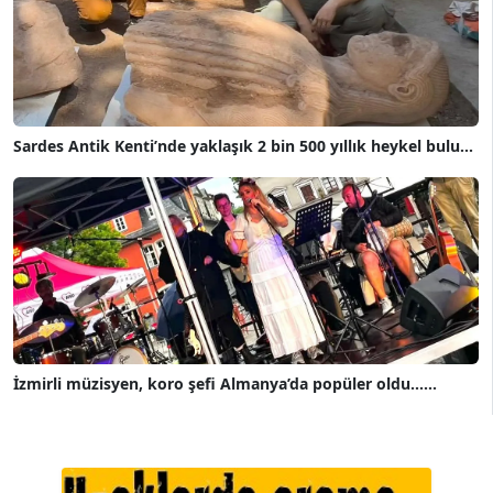
Sardes Antik Kenti’nde yaklaşık 2 bin 500 yıllık heykel bulu...
İzmirli müzisyen, koro şefi Almanya’da popüler oldu......