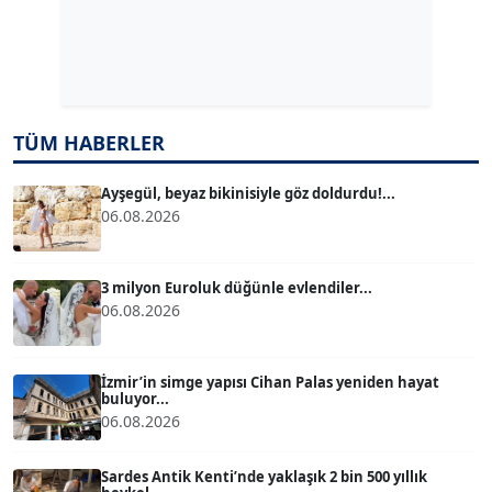
Dr. ŞABAN ACARBAY
Köşe Yazarı
TUĞÇE TUĞSAVUL BAYSOY
TÜM HABERLER
T
Köşe Yazarı
Ayşegül, beyaz bikinisiyle göz doldurdu!...
06.08.2026
ATİLLA KÖPRÜLÜOĞLU
Köşe Yazarı
3 milyon Euroluk düğünle evlendiler...
06.08.2026
BÜLENT GÜRLÜK
Köşe Yazarı
İzmir’in simge yapısı Cihan Palas yeniden hayat
buluyor...
06.08.2026
MERT ERBOY
Köşe Yazarı
Sardes Antik Kenti’nde yaklaşık 2 bin 500 yıllık