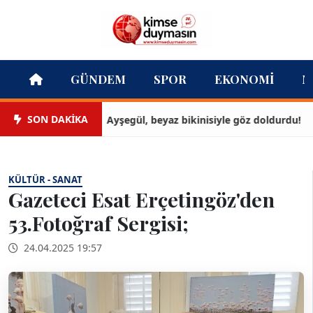
GÜNDEM
SPOR
EKONOMI
M
SON DAKİKA
Ayşegül, beyaz bikinisiyle göz doldurdu!
KÜLTÜR - SANAT
Gazeteci Esat Erçetingöz'den
53.Fotoğraf Sergisi;
24.04.2025 19:57