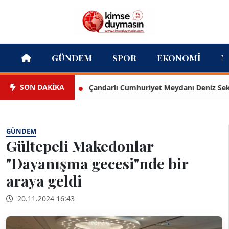
GÜNDEM
SPOR
EKONOMI
M
SON DAKİKA
Çandarlı Cumhuriyet Meydanı Deniz Seki ile 
GÜNDEM
Gültepeli Makedonlar
"Dayanışma gecesi"nde bir
araya geldi
20.11.2024 16:43