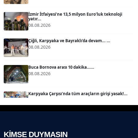
BÜLENT GÜRLÜK
Köşe Yazarı
İzmir İtfaiyesi’ne 13,5 milyon Euro’luk teknoloji
yatır...
08.08.2026
MERT ERBOY
Köşe Yazarı
Çiğli, Karşıyaka ve Bayraklı’da devam... ...
08.08.2026
BÜLENT SAĞLAM
B
Köşe Yazarı
Buca Bornova arası 10 dakika......
08.08.2026
SEVGİ MOLVA
Köşe Yazarı
Karşıyaka Çarşısı’nda tüm araçların girişi yasak!...
08.08.2026
Prof. Dr. BİLGE DONUK
Köşe Yazarı
Mert Demir Grammy'de jüri......
08.08.2026
KİMSE DUYMASIN
AVNİ ERBOY