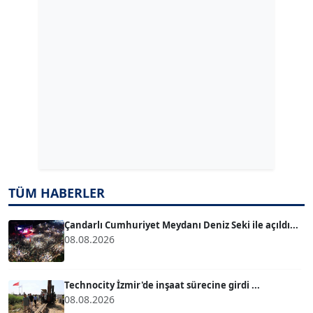
GÜLPERİ ALTUN KILIÇ
Köşe Yazarı
ERDAL İZGİ
Köşe Yazarı
Dr. ŞABAN ACARBAY
Köşe Yazarı
TÜM HABERLER
TUĞÇE TUĞSAVUL BAYSOY
T
Köşe Yazarı
Çandarlı Cumhuriyet Meydanı Deniz Seki ile açıldı...
08.08.2026
ATİLLA KÖPRÜLÜOĞLU
Köşe Yazarı
Technocity İzmir'de inşaat sürecine girdi ...
08.08.2026