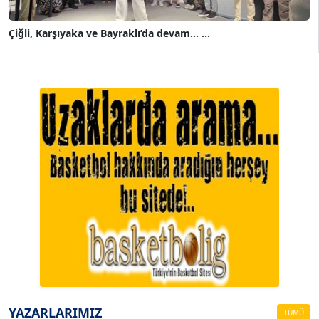
Çiğli, Karşıyaka ve Bayraklı’da devam... ...
A. BAHRİ VRESKALA
Köşe Yazarı
ESAT ERÇETİNGÖZ
Köşe Yazarı
YAZARLARIMIZ
TÜMÜ