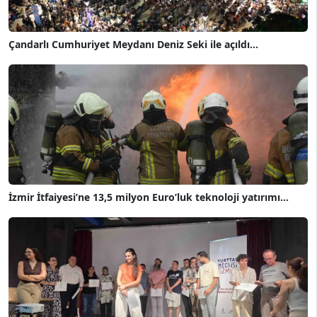
Çandarlı Cumhuriyet Meydanı Deniz Seki ile açıldı...
İzmir İtfaiyesi’ne 13,5 milyon Euro’luk teknoloji yatırımı...