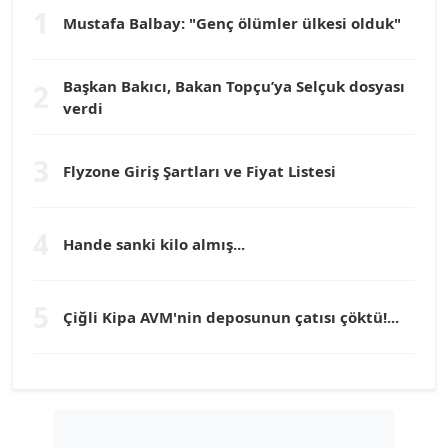
1
Mustafa Balbay: "Genç ölümler ülkesi olduk"
Dr. HAKAN TARTAN
Köşe Yazarı
Başkan Bakıcı, Bakan Topçu’ya Selçuk dosyası
2
verdi
Prof. Dr. YÜCEL OCAK
Köşe Yazarı
3
Flyzone Giriş Şartları ve Fiyat Listesi
TEOMAN GÜRAY
Köşe Yazarı
4
Hande sanki kilo almış...
TUNÇ AFŞAR
5
Köşe Yazarı
Çiğli Kipa AVM'nin deposunun çatısı çöktü!...
YILMAZ DURMAZ
Köşe Yazarı