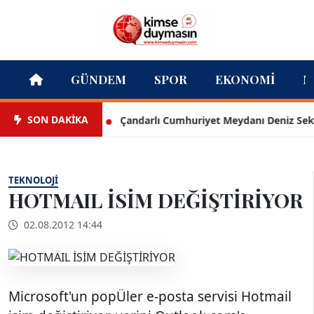
GÜNDEM
SPOR
EKONOMI
M
SON DAKİKA
Çandarlı Cumhuriyet Meydanı Deniz Seki ile 
TEKNOLOJI
HOTMAIL İSİM DEĞİŞTİRİYOR
02.08.2012 14:44
Microsoft'un popÜler e-posta servisi Hotmail