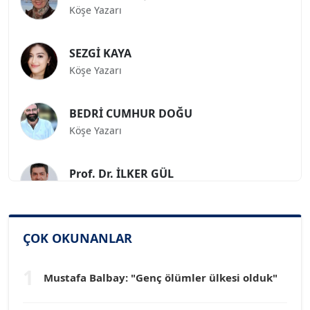
SEZGİ KAYA
Köşe Yazarı
BEDRİ CUMHUR DOĞU
Köşe Yazarı
Prof. Dr. İLKER GÜL
Köşe Yazarı
SİNAN GENÇ
ÇOK OKUNANLAR
Köşe Yazarı
1
Mustafa Balbay: "Genç ölümler ülkesi olduk"
Dr. HAKAN TARTAN
Köşe Yazarı