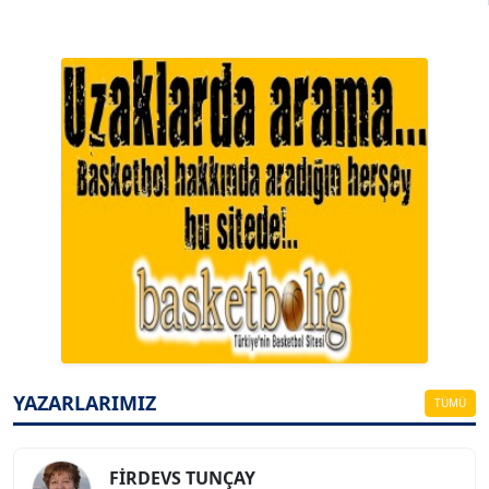
A. BAHRİ VRESKALA
Köşe Yazarı
ESAT ERÇETİNGÖZ
Köşe Yazarı
YAZARLARIMIZ
TÜMÜ
FİRDEVS TUNÇAY
Köşe Yazarı