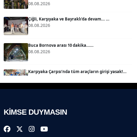
08.08.2026
MERT ERBOY
Köşe Yazarı
Çiğli, Karşıyaka ve Bayraklı’da devam... ...
08.08.2026
BÜLENT SAĞLAM
B
Köşe Yazarı
Buca Bornova arası 10 dakika......
08.08.2026
SEVGİ MOLVA
Köşe Yazarı
Karşıyaka Çarşısı’nda tüm araçların girişi yasak!...
08.08.2026
Prof. Dr. BİLGE DONUK
Köşe Yazarı
Mert Demir Grammy'de jüri......
08.08.2026
KİMSE DUYMASIN
AVNİ ERBOY
Köşe Yazarı
Nilüfer Çınarlı Mutlu ve Meclis Üyeleri YENİ Parti'ye
k...
08.08.2026