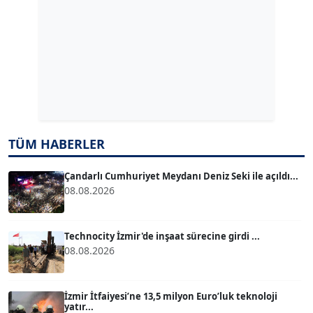
ERDAL İZGİ
Köşe Yazarı
Dr. ŞABAN ACARBAY
Köşe Yazarı
TÜM HABERLER
TUĞÇE TUĞSAVUL BAYSOY
T
Köşe Yazarı
Çandarlı Cumhuriyet Meydanı Deniz Seki ile açıldı...
08.08.2026
ATİLLA KÖPRÜLÜOĞLU
Köşe Yazarı
Technocity İzmir'de inşaat sürecine girdi ...
08.08.2026
BÜLENT GÜRLÜK
Köşe Yazarı
İzmir İtfaiyesi’ne 13,5 milyon Euro’luk teknoloji
yatır...