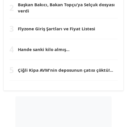
Başkan Bakıcı, Bakan Topçu’ya Selçuk dosyası
2
verdi
Prof. Dr. YÜCEL OCAK
Köşe Yazarı
3
Flyzone Giriş Şartları ve Fiyat Listesi
TEOMAN GÜRAY
Köşe Yazarı
4
Hande sanki kilo almış...
TUNÇ AFŞAR
5
Çiğli Kipa AVM'nin deposunun çatısı çöktü!...
Köşe Yazarı
YILMAZ DURMAZ
Köşe Yazarı
GÜLPERİ ALTUN KILIÇ
Köşe Yazarı