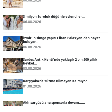
06.08.2026
ATİLLA KÖPRÜLÜOĞLU
Köşe Yazarı
3 milyon Euroluk düğünle evlendiler...
06.08.2026
BÜLENT GÜRLÜK
Köşe Yazarı
İzmir’in simge yapısı Cihan Palas yeniden hayat
buluyor...
06.08.2026
MERT ERBOY
Köşe Yazarı
Sardes Antik Kenti’nde yaklaşık 2 bin 500 yıllık
heykel...
03.08.2026
BÜLENT SAĞLAM
B
Köşe Yazarı
Karşıyaka’da Yüzme Bilmeyen Kalmıyor...
01.08.2026
SEVGİ MOLVA
Köşe Yazarı
Akhisargücü ana sponsorla devam......
29.07.2026