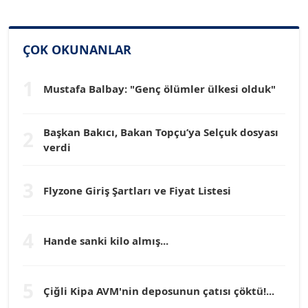
SİNAN GENÇ
ÇOK OKUNANLAR
Köşe Yazarı
1
Mustafa Balbay: "Genç ölümler ülkesi olduk"
Dr. HAKAN TARTAN
Köşe Yazarı
Başkan Bakıcı, Bakan Topçu’ya Selçuk dosyası
2
verdi
Prof. Dr. YÜCEL OCAK
Köşe Yazarı
3
Flyzone Giriş Şartları ve Fiyat Listesi
TEOMAN GÜRAY
Köşe Yazarı
4
Hande sanki kilo almış...
TUNÇ AFŞAR
5
Çiğli Kipa AVM'nin deposunun çatısı çöktü!...
Köşe Yazarı