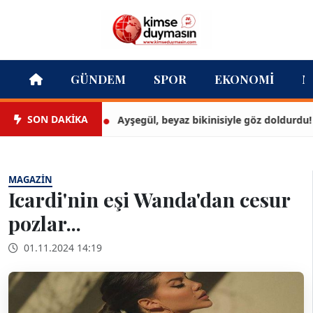
GÜNDEM
SPOR
EKONOMI
M
SON DAKİKA
Ayşegül, beyaz bikinisiyle göz doldurdu!
MAGAZIN
Icardi'nin eşi Wanda'dan cesur
pozlar...
01.11.2024 14:19