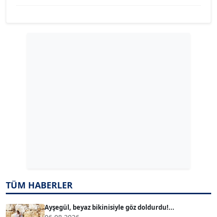
YILMAZ DURMAZ
Köşe Yazarı
GÜLPERİ ALTUN KILIÇ
Köşe Yazarı
ERDAL İZGİ
Köşe Yazarı
Dr. ŞABAN ACARBAY
Köşe Yazarı
TÜM HABERLER
TUĞÇE TUĞSAVUL BAYSOY
T
Köşe Yazarı
Ayşegül, beyaz bikinisiyle göz doldurdu!...