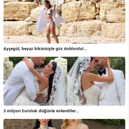
Ayşegül, beyaz bikinisiyle göz doldurdu!...
3 milyon Euroluk düğünle evlendiler...