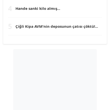
Köşe Yazarı
4
Hande sanki kilo almış...
TUNÇ AFŞAR
5
Çiğli Kipa AVM'nin deposunun çatısı çöktü!...
Köşe Yazarı
YILMAZ DURMAZ
Köşe Yazarı
GÜLPERİ ALTUN KILIÇ
Köşe Yazarı
ERDAL İZGİ
Köşe Yazarı
Dr. ŞABAN ACARBAY