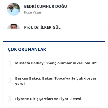
BEDRİ CUMHUR DOĞU
Köşe Yazarı
Prof. Dr. İLKER GÜL
Köşe Yazarı
SİNAN GENÇ
ÇOK OKUNANLAR
Köşe Yazarı
1
Mustafa Balbay: "Genç ölümler ülkesi olduk"
Dr. HAKAN TARTAN
Köşe Yazarı
Başkan Bakıcı, Bakan Topçu’ya Selçuk dosyası
2
verdi
Prof. Dr. YÜCEL OCAK
Köşe Yazarı
3
Flyzone Giriş Şartları ve Fiyat Listesi
TEOMAN GÜRAY