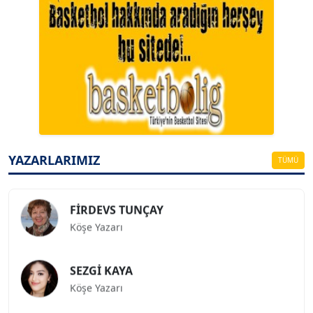
A. BAHRİ VRESKALA
Köşe Yazarı
ESAT ERÇETİNGÖZ
Köşe Yazarı
YAZARLARIMIZ
TÜMÜ
FİRDEVS TUNÇAY
Köşe Yazarı
SEZGİ KAYA
Köşe Yazarı