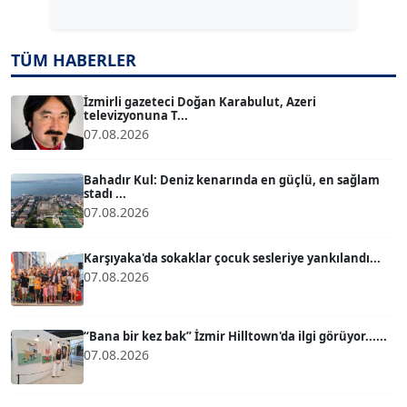
Köşe Yazarı
TÜM HABERLER
TUĞÇE TUĞSAVUL BAYSOY
T
Köşe Yazarı
İzmirli gazeteci Doğan Karabulut, Azeri
televizyonuna T...
07.08.2026
ATİLLA KÖPRÜLÜOĞLU
Köşe Yazarı
Bahadır Kul: Deniz kenarında en güçlü, en sağlam
stadı ...
07.08.2026
BÜLENT GÜRLÜK
Köşe Yazarı
Karşıyaka'da sokaklar çocuk sesleriye yankılandı...
07.08.2026
MERT ERBOY
Köşe Yazarı
“Bana bir kez bak” İzmir Hilltown'da ilgi görüyor......
07.08.2026
BÜLENT SAĞLAM
B
Köşe Yazarı