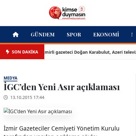
GÜNDEM
SPOR
EKONOMI
M
SON DAKİKA
İzmirli gazeteci Doğan Karabulut, Azeri televizyon
MEDYA
İGC’den Yeni Asır açıklaması
13.10.2015 17:44
İzmir Gazeteciler Cemiyeti Yönetim Kurulu