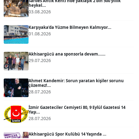
Sardes Antik Kenti’nde yaklaşık 2 bin 500 yıllık
heykel...
03.08.2026
ATİLLA KÖPRÜLÜOĞLU
Köşe Yazarı
Karşıyaka’da Yüzme Bilmeyen Kalmıyor...
01.08.2026
BÜLENT GÜRLÜK
Köşe Yazarı
Akhisargücü ana sponsorla devam......
29.07.2026
MERT ERBOY
Köşe Yazarı
Ahmet Kandemir: Sorun yaratan kişiler sorunu
çözemez!...
28.07.2026
BÜLENT SAĞLAM
B
Köşe Yazarı
İzmir Gazeteciler Cemiyeti 80, 9 Eylül Gazetesi 14
Yaşı...
28.07.2026
SEVGİ MOLVA
Köşe Yazarı
Akhisargücü Spor Kulübü 14 Yaşında ...