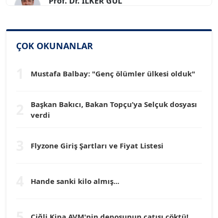
Köşe Yazarı
SİNAN GENÇ
ÇOK OKUNANLAR
Köşe Yazarı
1
Mustafa Balbay: "Genç ölümler ülkesi olduk"
Dr. HAKAN TARTAN
Köşe Yazarı
Başkan Bakıcı, Bakan Topçu’ya Selçuk dosyası
2
verdi
Prof. Dr. YÜCEL OCAK
Köşe Yazarı
3
Flyzone Giriş Şartları ve Fiyat Listesi
TEOMAN GÜRAY
Köşe Yazarı
4
Hande sanki kilo almış...
TUNÇ AFŞAR
5
Köşe Yazarı
Çiğli Kipa AVM'nin deposunun çatısı çöktü!...