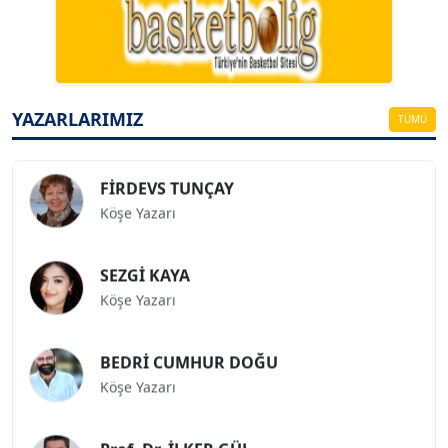
Köşe Yazarı
ESAT ERÇETİNGÖZ
Köşe Yazarı
YAZARLARIMIZ
TÜMÜ
FİRDEVS TUNÇAY
Köşe Yazarı
SEZGİ KAYA
Köşe Yazarı
BEDRİ CUMHUR DOĞU
Köşe Yazarı
Prof. Dr. İLKER GÜL