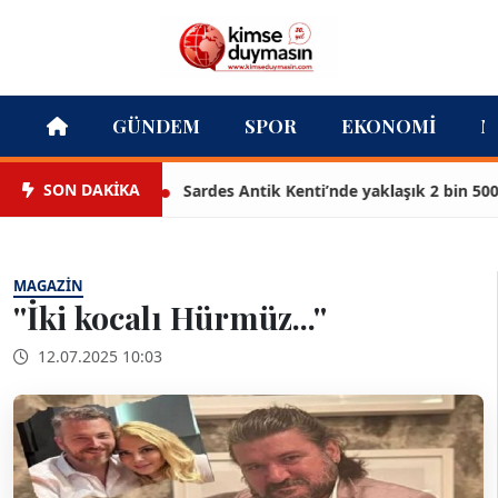
GÜNDEM
SPOR
EKONOMI
M
SON DAKİKA
Sardes Antik Kenti’nde yaklaşık 2 bin 500 yıl
MAGAZIN
''İki kocalı Hürmüz...''
12.07.2025 10:03