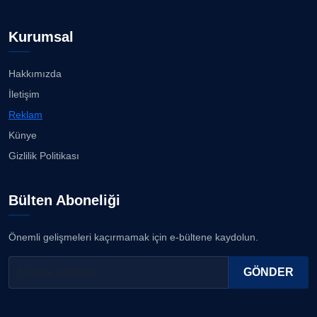
23.07.2026
Prof. Dr. YAVUZ TAŞKIRAN
Kurumsal
Köşe Yazarı
İzmirli müzisyen, koro şefi Almanya’da popüler
oldu......
23.07.2026
Hakkımızda
ERDOGAN ARIPINAR
İletişim
Köşe Yazarı
Anne kız şıklık yarışında......
Reklam
23.07.2026
Künye
A. BAHRİ VRESKALA
Gizlilik Politikası
Köşe Yazarı
Kuzey Başol, 239 sporcu arasından 8. oldu...
21.07.2026
Bülten Aboneliği
ESAT ERÇETİNGÖZ
Köşe Yazarı
Deniz ve güneşin tadını çıkarıyor......
Önemli gelişmeleri kaçırmamak için e-bültene kaydolun.
21.07.2026
FİRDEVS TUNÇAY
GÖNDER
Köşe Yazarı