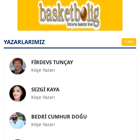
A. BAHRİ VRESKALA
Köşe Yazarı
ESAT ERÇETİNGÖZ
Köşe Yazarı
YAZARLARIMIZ
TÜMÜ
FİRDEVS TUNÇAY
Köşe Yazarı
SEZGİ KAYA
Köşe Yazarı
BEDRİ CUMHUR DOĞU
Köşe Yazarı
Prof. Dr. İLKER GÜL