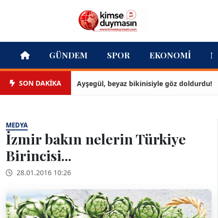
GÜNDEM
SPOR
EKONOMI
M
SON DAKİKA
Ayşegül, beyaz bikinisiyle göz doldurdu!
MEDYA
İzmir bakın nelerin Türkiye
Birincisi...
28.01.2016 10:26