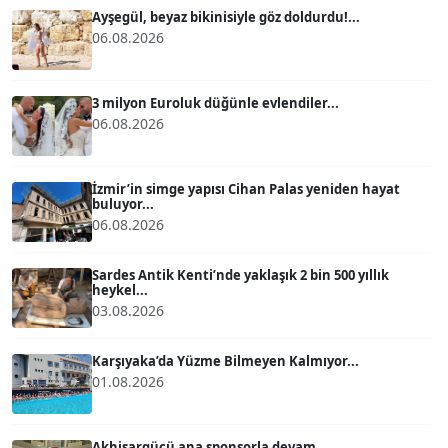
Ayşegül, beyaz bikinisiyle göz doldurdu!...
06.08.2026
ATİLLA KÖPRÜLÜOĞLU
Köşe Yazarı
3 milyon Euroluk düğünle evlendiler...
06.08.2026
BÜLENT GÜRLÜK
Köşe Yazarı
İzmir’in simge yapısı Cihan Palas yeniden hayat
buluyor...
06.08.2026
MERT ERBOY
Köşe Yazarı
Sardes Antik Kenti’nde yaklaşık 2 bin 500 yıllık
heykel...
03.08.2026
BÜLENT SAĞLAM
B
Köşe Yazarı
Karşıyaka’da Yüzme Bilmeyen Kalmıyor...
01.08.2026
SEVGİ MOLVA
Köşe Yazarı
Akhisargücü ana sponsorla devam......