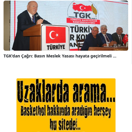
TGK'dan Çağrı: Basın Meslek Yasası hayata geçirilmeli ...