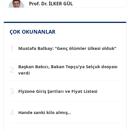
Köşe Yazarı
SİNAN GENÇ
Köşe Yazarı
ÇOK OKUNANLAR
1
Dr. HAKAN TARTAN
Mustafa Balbay: "Genç ölümler ülkesi olduk"
Köşe Yazarı
Başkan Bakıcı, Bakan Topçu’ya Selçuk dosyası
2
verdi
Prof. Dr. YÜCEL OCAK
Köşe Yazarı
3
Flyzone Giriş Şartları ve Fiyat Listesi
TEOMAN GÜRAY
Köşe Yazarı
4
Hande sanki kilo almış...
TUNÇ AFŞAR