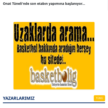
Onat Tüneli'nde son etabın yapımına başlanıyor...
A. BAHRİ VRESKALA
Köşe Yazarı
ESAT ERÇETİNGÖZ
Köşe Yazarı
YAZARLARIMIZ
TÜMÜ