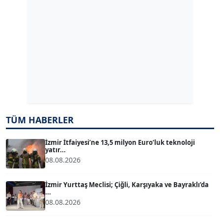
Köşe Yazarı
ERDAL İZGİ
Köşe Yazarı
Dr. ŞABAN ACARBAY
Köşe Yazarı
TÜM HABERLER
TUĞÇE TUĞSAVUL BAYSOY
T
Köşe Yazarı
İzmir İtfaiyesi’ne 13,5 milyon Euro’luk teknoloji
yatır...
08.08.2026
ATİLLA KÖPRÜLÜOĞLU
Köşe Yazarı
İzmir Yurttaş Meclisi; Çiğli, Karşıyaka ve Bayraklı’da
...
08.08.2026
BÜLENT GÜRLÜK