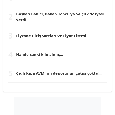
Dr. HAKAN TARTAN
Köşe Yazarı
Başkan Bakıcı, Bakan Topçu’ya Selçuk dosyası
2
verdi
Prof. Dr. YÜCEL OCAK
Köşe Yazarı
3
Flyzone Giriş Şartları ve Fiyat Listesi
TEOMAN GÜRAY
Köşe Yazarı
4
Hande sanki kilo almış...
TUNÇ AFŞAR
5
Çiğli Kipa AVM'nin deposunun çatısı çöktü!...
Köşe Yazarı
YILMAZ DURMAZ
Köşe Yazarı
GÜLPERİ ALTUN KILIÇ