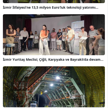
İzmir İtfaiyesi’ne 13,5 milyon Euro’luk teknoloji yatırımı...
İzmir Yurttaş Meclisi; Çiğli, Karşıyaka ve Bayraklı’da devam...