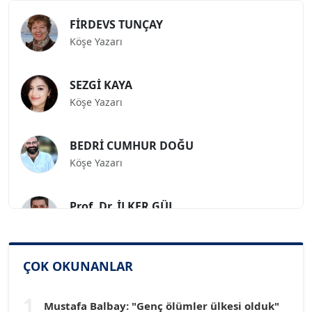
FİRDEVS TUNÇAY
Köşe Yazarı
SEZGİ KAYA
Köşe Yazarı
BEDRİ CUMHUR DOĞU
Köşe Yazarı
Prof. Dr. İLKER GÜL
Köşe Yazarı
SİNAN GENÇ
ÇOK OKUNANLAR
Köşe Yazarı
1
Mustafa Balbay: "Genç ölümler ülkesi olduk"