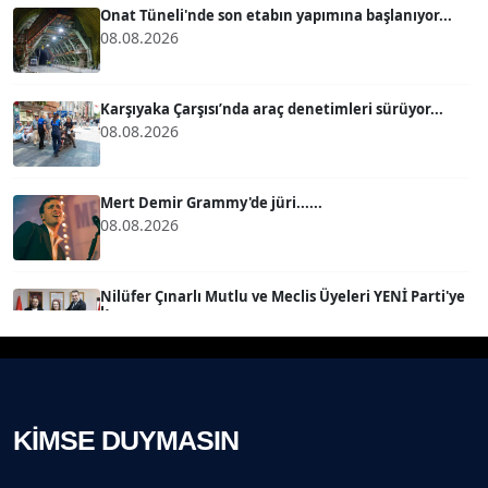
Köşe Yazarı
Onat Tüneli'nde son etabın yapımına başlanıyor...
08.08.2026
MERT ERBOY
Köşe Yazarı
Karşıyaka Çarşısı’nda araç denetimleri sürüyor...
08.08.2026
BÜLENT SAĞLAM
B
Köşe Yazarı
Mert Demir Grammy'de jüri......
08.08.2026
SEVGİ MOLVA
Köşe Yazarı
Nilüfer Çınarlı Mutlu ve Meclis Üyeleri YENİ Parti'ye
k...
08.08.2026
Prof. Dr. BİLGE DONUK
Köşe Yazarı
Buca Kent Belleği Sergisi’nde eğlenceli keşif
yolculuğu...
08.08.2026
KİMSE DUYMASIN
AVNİ ERBOY
Köşe Yazarı
Başkan Eşki’den Çamdibi çıkarması...