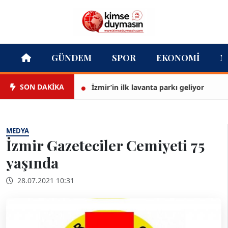
GÜNDEM
SPOR
EKONOMI
M
SON DAKİKA
İzmir’in ilk lavanta parkı geliyor
T
MEDYA
İzmir Gazeteciler Cemiyeti 75
yaşında
28.07.2021 10:31