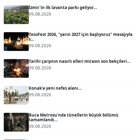
Köşe Yazarı
İzmir’in ilk lavanta parkı geliyor...
09.08.2026
ATİLLA KÖPRÜLÜOĞLU
Köşe Yazarı
TeosFest 2026, "yarın 2027 için başlıyoruz" mesajıyla
s...
09.08.2026
BÜLENT GÜRLÜK
Köşe Yazarı
Tarihi çarşının nasırlı elleri mirasın son bekçileri...
09.08.2026
MERT ERBOY
Köşe Yazarı
Konak’a yeni nefes alanı...
09.08.2026
BÜLENT SAĞLAM
B
Köşe Yazarı
Buca Metrosu'nda tünellerin büyük bölümü
tamamlandı...
09.08.2026
SEVGİ MOLVA
Köşe Yazarı