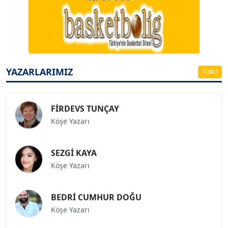
A. BAHRİ VRESKALA
Köşe Yazarı
ESAT ERÇETİNGÖZ
Köşe Yazarı
YAZARLARIMIZ
TÜMÜ
FİRDEVS TUNÇAY
Köşe Yazarı
SEZGİ KAYA
Köşe Yazarı
BEDRİ CUMHUR DOĞU
Köşe Yazarı