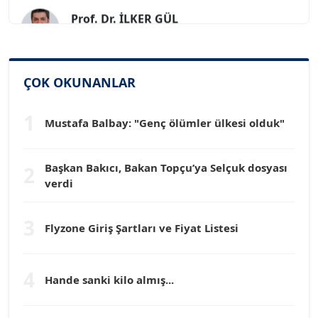
Prof. Dr. İLKER GÜL
Köşe Yazarı
SİNAN GENÇ
ÇOK OKUNANLAR
Köşe Yazarı
1
Mustafa Balbay: "Genç ölümler ülkesi olduk"
Dr. HAKAN TARTAN
Köşe Yazarı
Başkan Bakıcı, Bakan Topçu’ya Selçuk dosyası
2
verdi
Prof. Dr. YÜCEL OCAK
Köşe Yazarı
3
Flyzone Giriş Şartları ve Fiyat Listesi
TEOMAN GÜRAY
Köşe Yazarı
4
Hande sanki kilo almış...
TUNÇ AFŞAR