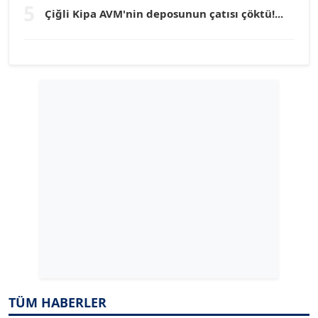
5
Çiğli Kipa AVM'nin deposunun çatısı çöktü!...
Köşe Yazarı
YILMAZ DURMAZ
Köşe Yazarı
GÜLPERİ ALTUN KILIÇ
Köşe Yazarı
ERDAL İZGİ
Köşe Yazarı
Dr. ŞABAN ACARBAY
Köşe Yazarı
TÜM HABERLER
TUĞÇE TUĞSAVUL BAYSOY
T