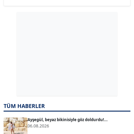
YILMAZ DURMAZ
Köşe Yazarı
GÜLPERİ ALTUN KILIÇ
Köşe Yazarı
ERDAL İZGİ
Köşe Yazarı
Dr. ŞABAN ACARBAY
Köşe Yazarı
TÜM HABERLER
TUĞÇE TUĞSAVUL BAYSOY
T
Köşe Yazarı
Ayşegül, beyaz bikinisiyle göz doldurdu!...
06.08.2026
ATİLLA KÖPRÜLÜOĞLU