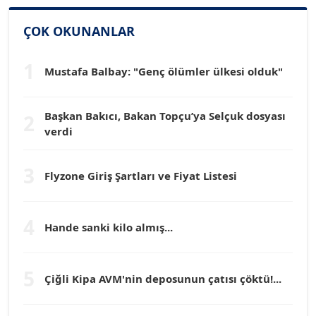
SİNAN GENÇ
ÇOK OKUNANLAR
Köşe Yazarı
1
Mustafa Balbay: "Genç ölümler ülkesi olduk"
Dr. HAKAN TARTAN
Köşe Yazarı
Başkan Bakıcı, Bakan Topçu’ya Selçuk dosyası
2
verdi
Prof. Dr. YÜCEL OCAK
Köşe Yazarı
3
Flyzone Giriş Şartları ve Fiyat Listesi
TEOMAN GÜRAY
Köşe Yazarı
4
Hande sanki kilo almış...
TUNÇ AFŞAR
5
Çiğli Kipa AVM'nin deposunun çatısı çöktü!...
Köşe Yazarı