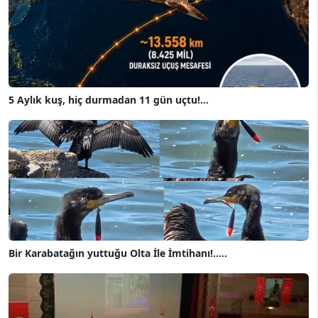
5 Aylık kuş, hiç durmadan 11 gün uçtu!...
Bir Karabatağın yuttuğu Olta İle İmtihanı!.....