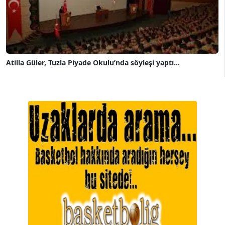
Atilla Güler, Tuzla Piyade Okulu’nda söyleşi yaptı...
A. BAHRİ VRESKALA
Köşe Yazarı