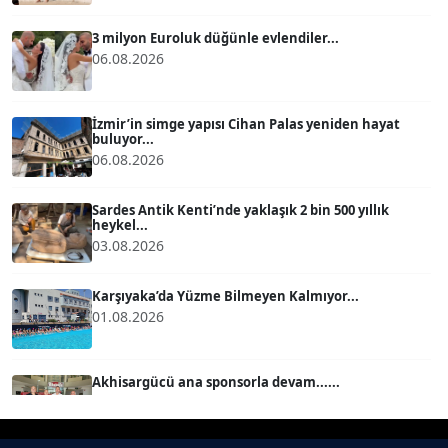
Köşe Yazarı
3 milyon Euroluk düğünle evlendiler...
06.08.2026
BÜLENT GÜRLÜK
Köşe Yazarı
İzmir’in simge yapısı Cihan Palas yeniden hayat
buluyor...
06.08.2026
MERT ERBOY
Köşe Yazarı
Sardes Antik Kenti’nde yaklaşık 2 bin 500 yıllık
heykel...
03.08.2026
BÜLENT SAĞLAM
B
Köşe Yazarı
Karşıyaka’da Yüzme Bilmeyen Kalmıyor...
01.08.2026
SEVGİ MOLVA
Köşe Yazarı
Akhisargücü ana sponsorla devam......
29.07.2026
Prof. Dr. BİLGE DONUK