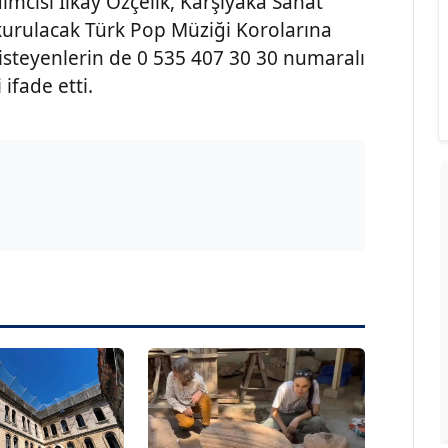
mcısı İlkay Özçelik, Karşıyaka Sanat
kurulacak Türk Pop Müziği Korolarına
 isteyenlerin de 0 535 407 30 30 numaralı
 ifade etti.