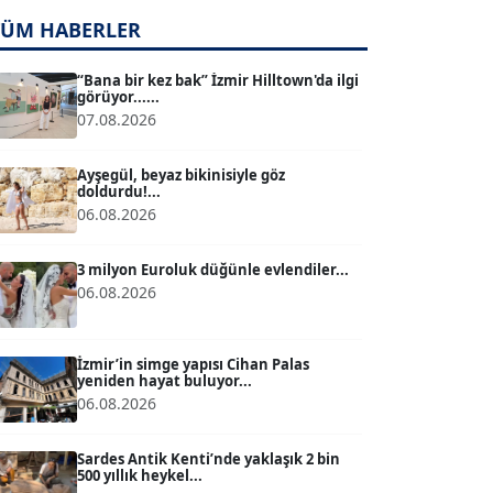
TÜM HABERLER
TUĞÇE TUĞSAVUL BAYSOY
T
Köşe Yazarı
“Bana bir kez bak” İzmir Hilltown'da ilgi
görüyor......
07.08.2026
ATİLLA KÖPRÜLÜOĞLU
Köşe Yazarı
Ayşegül, beyaz bikinisiyle göz
doldurdu!...
06.08.2026
BÜLENT GÜRLÜK
Köşe Yazarı
3 milyon Euroluk düğünle evlendiler...
06.08.2026
MERT ERBOY
Köşe Yazarı
İzmir’in simge yapısı Cihan Palas
yeniden hayat buluyor...
06.08.2026
BÜLENT SAĞLAM
B
Köşe Yazarı
Sardes Antik Kenti’nde yaklaşık 2 bin
500 yıllık heykel...