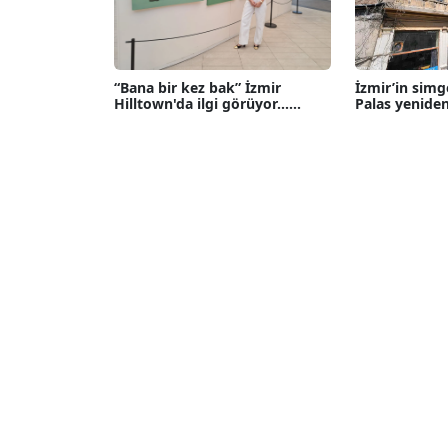
“Bana bir kez bak” İzmir
İzmir’in simg
Hilltown'da ilgi görüyor......
Palas yeniden