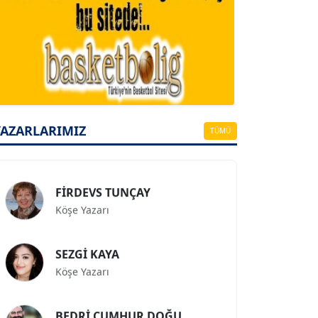
A. BAHRİ VRESKALA
Köşe Yazarı
ESAT ERÇETİNGÖZ
YAZARLARIMIZ
Köşe Yazarı
TÜMÜ
FİRDEVS TUNÇAY
Köşe Yazarı
SEZGİ KAYA
Köşe Yazarı
BEDRİ CUMHUR DOĞU
Köşe Yazarı