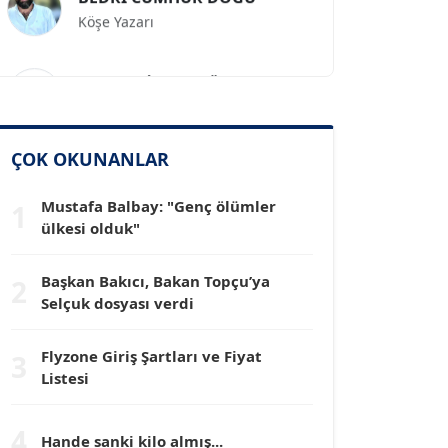
Prof. Dr. İLKER GÜL
Köşe Yazarı
SİNAN GENÇ
ÇOK OKUNANLAR
Köşe Yazarı
Mustafa Balbay: "Genç ölümler
1
ülkesi olduk"
Dr. HAKAN TARTAN
Köşe Yazarı
Başkan Bakıcı, Bakan Topçu’ya
2
Selçuk dosyası verdi
Prof. Dr. YÜCEL OCAK
Köşe Yazarı
Flyzone Giriş Şartları ve Fiyat
3
Listesi
TEOMAN GÜRAY
4
Köşe Yazarı
Hande sanki kilo almış...