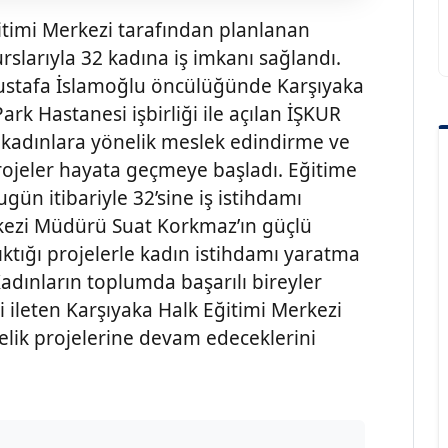
ğitimi Merkezi tarafından planlanan
slarıyla 32 kadına iş imkanı sağlandı.
Mustafa İslamoğlu öncülüğünde Karşıyaka
rk Hastanesi işbirliği ile açılan İŞKUR
 kadınlara yönelik meslek edindirme ve
rojeler hayata geçmeye başladı. Eğitime
ün itibariyle 32’sine iş istihdamı
rkezi Müdürü Suat Korkmaz’ın güçlü
ıktığı projelerle kadın istihdamı yaratma
Kadınların toplumda başarılı bireyler
 ileten Karşıyaka Halk Eğitimi Merkezi
lik projelerine devam edeceklerini