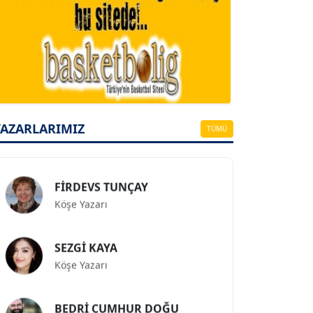
A. BAHRİ VRESKALA
Köşe Yazarı
ESAT ERÇETİNGÖZ
Köşe Yazarı
YAZARLARIMIZ
TÜMÜ
FİRDEVS TUNÇAY
Köşe Yazarı
SEZGİ KAYA
Köşe Yazarı
BEDRİ CUMHUR DOĞU
Köşe Yazarı