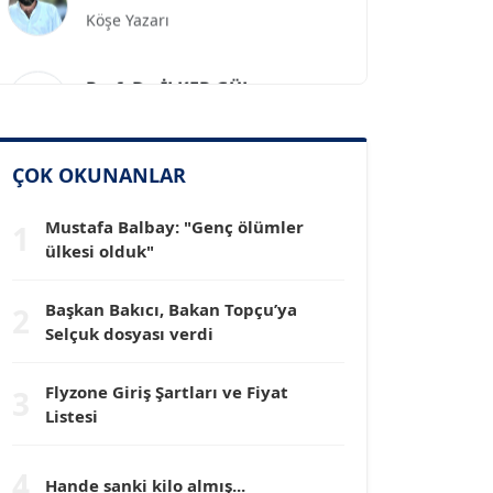
Prof. Dr. İLKER GÜL
Köşe Yazarı
SİNAN GENÇ
ÇOK OKUNANLAR
Köşe Yazarı
Mustafa Balbay: "Genç ölümler
1
ülkesi olduk"
Dr. HAKAN TARTAN
Köşe Yazarı
Başkan Bakıcı, Bakan Topçu’ya
2
Selçuk dosyası verdi
Prof. Dr. YÜCEL OCAK
Köşe Yazarı
Flyzone Giriş Şartları ve Fiyat
3
Listesi
TEOMAN GÜRAY
Köşe Yazarı
4
Hande sanki kilo almış...