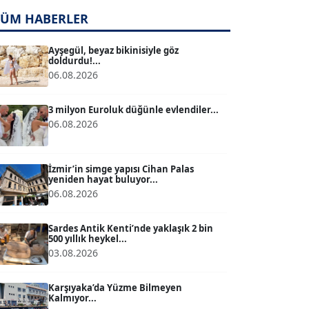
TÜM HABERLER
TUĞÇE TUĞSAVUL BAYSOY
T
Köşe Yazarı
Ayşegül, beyaz bikinisiyle göz
doldurdu!...
06.08.2026
ATİLLA KÖPRÜLÜOĞLU
Köşe Yazarı
3 milyon Euroluk düğünle evlendiler...
06.08.2026
BÜLENT GÜRLÜK
Köşe Yazarı
İzmir’in simge yapısı Cihan Palas
yeniden hayat buluyor...
06.08.2026
MERT ERBOY
Köşe Yazarı
Sardes Antik Kenti’nde yaklaşık 2 bin
500 yıllık heykel...
03.08.2026
BÜLENT SAĞLAM
B
Köşe Yazarı
Karşıyaka’da Yüzme Bilmeyen
Kalmıyor...