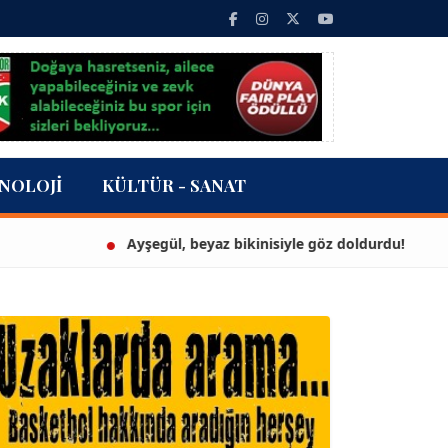
NOLOJI
KÜLTÜR - SANAT
Ayşegül, beyaz bikinisiyle göz doldurdu!
3 m