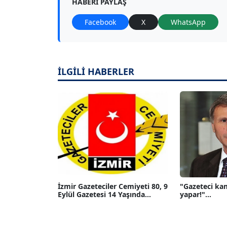
HABERI PAYLAŞ
Facebook
X
WhatsApp
İLGİLİ HABERLER
İzmir Gazeteciler Cemiyeti 80, 9
"Gazeteci ka
Eylül Gazetesi 14 Yaşında...
yapar!"...