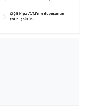
TUNÇ AFŞAR
Çiğli Kipa AVM'nin deposunun
5
Köşe Yazarı
çatısı çöktü!...
YILMAZ DURMAZ
Köşe Yazarı
GÜLPERİ ALTUN KILIÇ
Köşe Yazarı
ERDAL İZGİ
Köşe Yazarı
Dr. ŞABAN ACARBAY
Köşe Yazarı