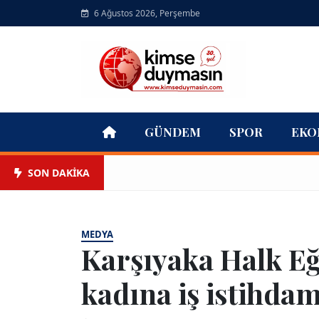
6 Ağustos 2026, Perşembe
GÜNDEM
SPOR
EKO
SON DAKİKA
MEDYA
Karşıyaka Halk Eği
kadına iş istihdam