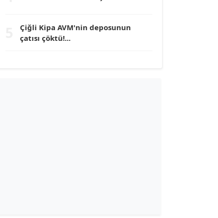
TUNÇ AFŞAR
Köşe Yazarı
Çiğli Kipa AVM'nin deposunun
5
çatısı çöktü!...
YILMAZ DURMAZ
Köşe Yazarı
GÜLPERİ ALTUN KILIÇ
Köşe Yazarı
ERDAL İZGİ
Köşe Yazarı
Dr. ŞABAN ACARBAY
Köşe Yazarı