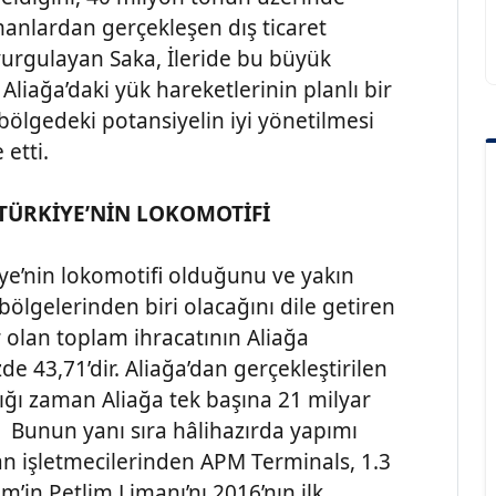
manlardan gerçekleşen dış ticaret
urgulayan Saka, İleride bu büyük
Aliağa’daki yük hareketlerinin planlı bir
bölgedeki potansiyelin iyi yönetilmesi
 etti.
 TÜRKİYE’NİN LOKOMOTİFİ
kiye’nin lokomotifi olduğunu ve yakın
lgelerinden biri olacağını dile getiren
 olan toplam ihracatının Aliağa
 43,71’dir. Aliağa’dan gerçekleştirilen
ldığı zaman Aliağa tek başına 21 milyar
p. Bunun yanı sıra hâlihazırda yapımı
 işletmecilerinden APM Terminals, 1.3
m’in Petlim Limanı’nı 2016’nın ilk