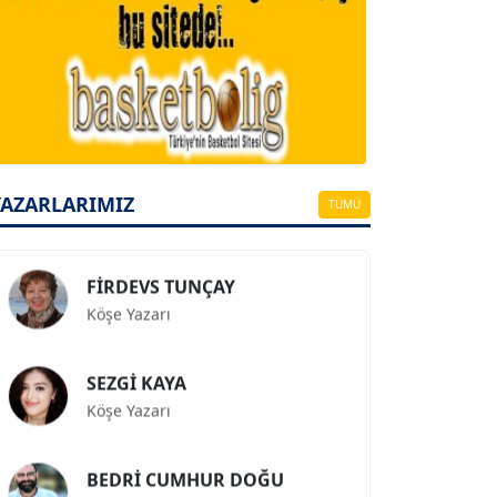
A. BAHRİ VRESKALA
Köşe Yazarı
ESAT ERÇETİNGÖZ
Köşe Yazarı
YAZARLARIMIZ
TÜMÜ
FİRDEVS TUNÇAY
Köşe Yazarı
SEZGİ KAYA
Köşe Yazarı
BEDRİ CUMHUR DOĞU
Köşe Yazarı