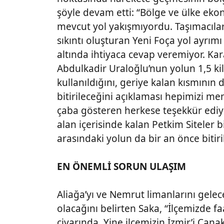
şöyle devam etti: “Bölge ve ülke eko
mevcut yol yakışmıyordu. Taşımacılar, 
sıkıntı oluşturan Yeni Foça yol ayrım
altında ihtiyaca cevap veremiyor. Ka
Abdulkadir Uraloğlu’nun yolun 1,5 kil
kullanıldığını, geriye kalan kısmının
bitirileceğini açıklaması hepimizi 
çaba gösteren herkese teşekkür ediyo
alan içerisinde kalan Petkim Siteler b
arasındaki yolun da bir an önce bitiri
EN ÖNEMLİ SORUN ULAŞIM
Aliağa’yı ve Nemrut limanlarını gele
olacağını belirten Saka, “İlçemizde fa
civarında. Yine ilçemizin İzmir’i Ça