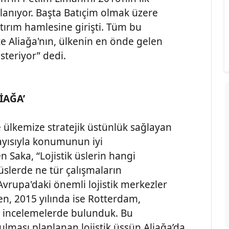
lanıyor. Başta Batıçim olmak üzere
tırım hamlesine girişti. Tüm bu
te Aliağa'nın, ülkenin en önde gelen
steriyor” dedi.
İAĞA’
e ülkemize stratejik üstünlük sağlayan
layısıyla konumunun iyi
n Saka, “Lojistik üslerin hangi
slerde ne tür çalışmaların
Avrupa'daki önemli lojistik merkezler
, 2015 yılında ise Rotterdam,
 incelemelerde bulunduk. Bu
lması planlanan lojistik üssün Aliağa’da