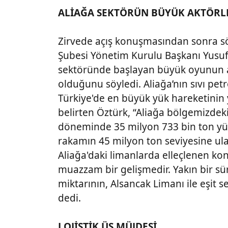
ALİAĞA SEKTÖRÜN BÜYÜK AKTÖRL
Zirvede açış konuşmasından sonra sö
Şubesi Yönetim Kurulu Başkanı Yusuf 
sektöründe başlayan büyük oyunun a
olduğunu söyledi. Aliağa’nın sıvı petr
Türkiye'de en büyük yük hareketinin
belirten Öztürk, “Aliağa bölgemizdeki
döneminde 35 milyon 733 bin ton yük
rakamın 45 milyon ton seviyesine ula
Aliağa'daki limanlarda elleçlenen kon
muazzam bir gelişmedir. Yakın bir sü
miktarının, Alsancak Limanı ile eşit 
dedi.
LOJİSTİK ÜS MÜJDESİ