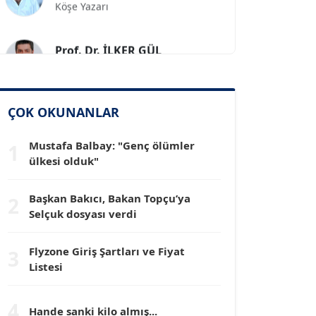
Prof. Dr. İLKER GÜL
Köşe Yazarı
SİNAN GENÇ
Köşe Yazarı
ÇOK OKUNANLAR
Mustafa Balbay: "Genç ölümler
1
Dr. HAKAN TARTAN
ülkesi olduk"
Köşe Yazarı
Başkan Bakıcı, Bakan Topçu’ya
2
Prof. Dr. YÜCEL OCAK
Selçuk dosyası verdi
Köşe Yazarı
Flyzone Giriş Şartları ve Fiyat
3
Listesi
TEOMAN GÜRAY
Köşe Yazarı
4
Hande sanki kilo almış...