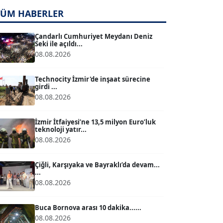
TUĞÇE TUĞSAVUL BAYSOY
T
TÜM HABERLER
Köşe Yazarı
Çandarlı Cumhuriyet Meydanı Deniz
Seki ile açıldı...
ATİLLA KÖPRÜLÜOĞLU
08.08.2026
Köşe Yazarı
Technocity İzmir'de inşaat sürecine
girdi ...
BÜLENT GÜRLÜK
08.08.2026
Köşe Yazarı
İzmir İtfaiyesi’ne 13,5 milyon Euro’luk
teknoloji yatır...
MERT ERBOY
08.08.2026
Köşe Yazarı
Çiğli, Karşıyaka ve Bayraklı’da devam...
...
BÜLENT SAĞLAM
08.08.2026
B
Köşe Yazarı
Buca Bornova arası 10 dakika......
08.08.2026