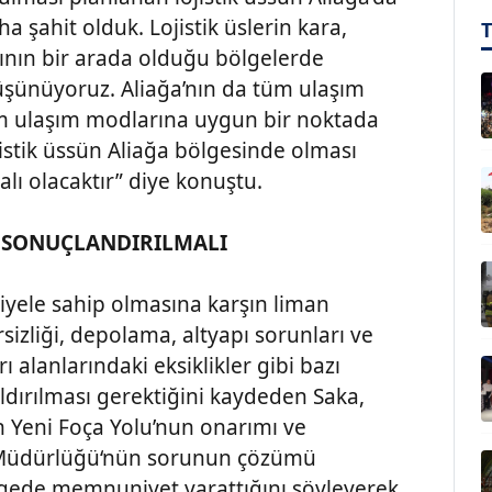
a şahit olduk. Lojistik üslerin kara,
ının bir arada olduğu bölgelerde
düşünüyoruz. Aliağa’nın da tüm ulaşım
m ulaşım modlarına uygun bir noktada
jistik üssün Aliağa bölgesinde olması
alı olacaktır” diye konuştu.
E SONUÇLANDIRILMALI
iyele sahip olmasına karşın liman
izliği, depolama, altyapı sorunları ve
ı alanlarındaki eksiklikler gibi bazı
ldırılması gerektiğini kaydeden Saka,
n Yeni Foça Yolu’nun onarımı ve
el Müdürlüğü‘nün sorunun çözümü
gede memnuniyet yarattığını söyleyerek