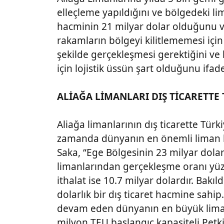
elleçleme yapıldığını ve bölgedeki li
hacminin 21 milyar dolar olduğunu v
rakamların bölgeyi kilitlememesi için 
şekilde gerçekleşmesi gerektiğini ve 
için lojistik üssün şart olduğunu ifade
ALİAĞA LİMANLARI DIŞ TİCARETTE
Aliağa limanlarının dış ticarette Tür
zamanda dünyanın en önemli liman bö
Saka, “Ege Bölgesinin 23 milyar dolar
limanlarından gerçekleşme oranı yüzde
ithalat ise 10.7 milyar dolardır. Bakı
dolarlık bir dış ticaret hacmine sahi
devam eden dünyanın en büyük liman
milyon TEU başlangıç kapasiteli Petki