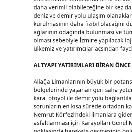
daha verimli olabileceğine bir kez dah
deniz ve demir yolu ulaşım olanaklar
kurulmasının daha fizıbıl olacağını 
ağlarının odağında bulunması ve tü
olması sebebiyle İzmir’e yapılacak lo
ülkemiz ve yatırımcılar açsından fayd
ALTYAPI YATIRIMLARI BİRAN ÖNC
Aliağa Limanlarının büyük bir potans
bölgelerinde yaşanan geri saha yeters
kara, otoyol ile demir yolu bağlantılar
sorunların en kısa sürede ortadan ka
Nemrut Körfezi’ndeki limanlara gide
asfaltlanması için Karayolları Gen
noktasında harekete geçmesinin böl