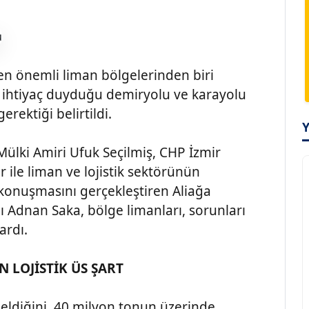
en önemli liman bölgelerinden biri
n ihtiyaç duyduğu demiryolu ve karayolu
rektiği belirtildi.
 Mülki Amiri Ufuk Seçilmiş, CHP İzmir
r ile liman ve lojistik sektörünün
ış konuşmasını gerçekleştiren Aliağa
 Adnan Saka, bölge limanları, sorunları
ardı.
N LOJİSTİK ÜS ŞART
geldiğini, 40 milyon tonun üzerinde