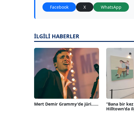
Facebook
X
WhatsApp
İLGİLİ HABERLER
Mert Demir Grammy'de jüri......
“Bana bir kez
Hilltown'da il