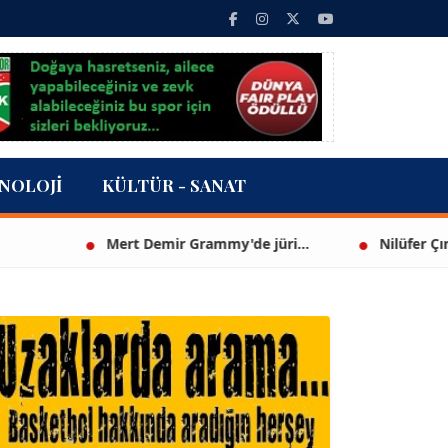
NOLOJI
KÜLTÜR - SANAT
Mert Demir Grammy'de jüri...
Nilüfer Çınarlı Mut