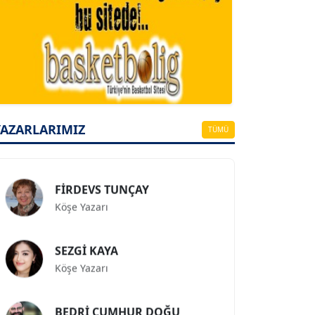
A. BAHRİ VRESKALA
Köşe Yazarı
ESAT ERÇETİNGÖZ
YAZARLARIMIZ
Köşe Yazarı
TÜMÜ
FİRDEVS TUNÇAY
Köşe Yazarı
SEZGİ KAYA
Köşe Yazarı
BEDRİ CUMHUR DOĞU
Köşe Yazarı