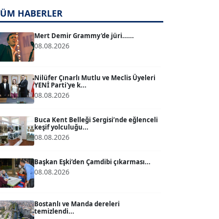
TÜM HABERLER
TUĞÇE TUĞSAVUL BAYSOY
T
Köşe Yazarı
Mert Demir Grammy'de jüri......
08.08.2026
ATİLLA KÖPRÜLÜOĞLU
Köşe Yazarı
Nilüfer Çınarlı Mutlu ve Meclis Üyeleri
YENİ Parti'ye k...
08.08.2026
BÜLENT GÜRLÜK
Köşe Yazarı
Buca Kent Belleği Sergisi’nde eğlenceli
keşif yolculuğu...
08.08.2026
MERT ERBOY
Köşe Yazarı
Başkan Eşki’den Çamdibi çıkarması...
08.08.2026
BÜLENT SAĞLAM
B
Köşe Yazarı
Bostanlı ve Manda dereleri
temizlendi...