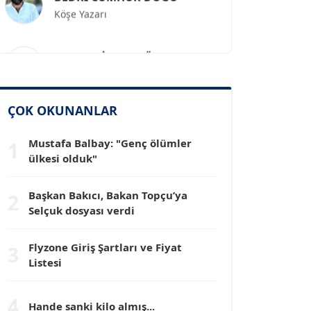
Prof. Dr. İLKER GÜL
Köşe Yazarı
SİNAN GENÇ
ÇOK OKUNANLAR
Köşe Yazarı
Mustafa Balbay: "Genç ölümler
1
ülkesi olduk"
Dr. HAKAN TARTAN
Köşe Yazarı
Başkan Bakıcı, Bakan Topçu’ya
2
Selçuk dosyası verdi
Prof. Dr. YÜCEL OCAK
Köşe Yazarı
Flyzone Giriş Şartları ve Fiyat
3
Listesi
TEOMAN GÜRAY
Köşe Yazarı
4
Hande sanki kilo almış...