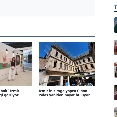
 bak” İzmir
İzmir’in simge yapısı Cihan
gi görüyor......
Palas yeniden hayat buluyor...