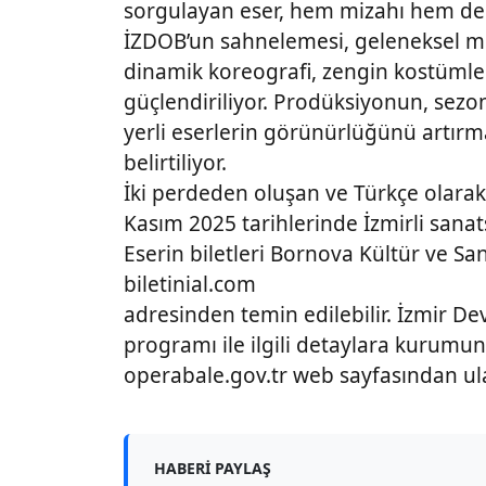
sorgulayan eser, hem mizahı hem de 
İZDOB’un sahnelemesi, geleneksel m
dinamik koreografi, zengin kostümler
güçlendiriliyor. Prodüksiyonun, sezon
yerli eserlerin görünürlüğünü artırm
belirtiliyor.
İki perdeden oluşan ve Türkçe olarak
Kasım 2025 tarihlerinde İzmirli san
Eserin biletleri Bornova Kültür ve Sa
biletinial.com
adresinden temin edilebilir. İzmir De
programı ile ilgili detaylara kurum
operabale.gov.tr web sayfasından ulaş
HABERI PAYLAŞ