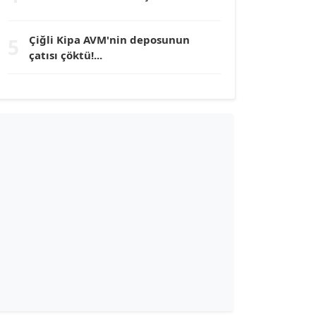
TUNÇ AFŞAR
Çiğli Kipa AVM'nin deposunun
5
Köşe Yazarı
çatısı çöktü!...
YILMAZ DURMAZ
Köşe Yazarı
GÜLPERİ ALTUN KILIÇ
Köşe Yazarı
ERDAL İZGİ
Köşe Yazarı
Dr. ŞABAN ACARBAY
Köşe Yazarı