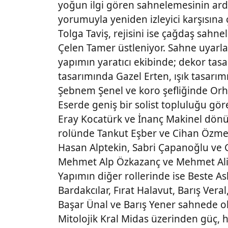
yoğun ilgi gören sahnelemesinin ar
yorumuyla yeniden izleyici karşısına
Tolga Taviş, rejisini ise çağdaş sahn
Çelen Tamer üstleniyor. Sahne uyarl
yapımın yaratıcı ekibinde; dekor tas
tasarımında Gazel Erten, ışık tasarı
Şebnem Şenel ve koro şefliğinde Orh
Eserde geniş bir solist topluluğu gö
Eray Kocatürk ve İnanç Makinel dönü
rolünde Tankut Eşber ve Cihan Özme
Hasan Alptekin, Sabri Çapanoğlu ve
Mehmet Alp Özkazanç ve Mehmet Ali 
Yapımın diğer rollerinde ise Beste A
Bardakcılar, Fırat Halavut, Barış Ver
Başar Ünal ve Barış Yener sahnede o
Mitolojik Kral Midas üzerinden güç, h