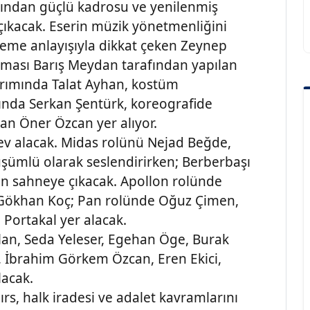
dından güçlü kadrosu ve yenilenmiş
 çıkacak. Eserin müzik yönetmenliğini
eleme anlayışıyla dikkat çeken Zeynep
aması Barış Meydan tarafından yapılan
arımında Talat Ayhan, kostüm
mında Serkan Şentürk, koreografide
an Öner Özcan yer alıyor.
rev alacak. Midas rolünü Nejad Beğde,
şümlü olarak seslendirirken; Berberbaşı
n sahneye çıkacak. Apollon rolünde
 Gökhan Koç; Pan rolünde Oğuz Çimen,
Portakal yer alacak.
slan, Seda Yeleser, Egehan Öge, Burak
al, İbrahim Görkem Özcan, Eren Ekici,
lacak.
ırs, halk iradesi ve adalet kavramlarını