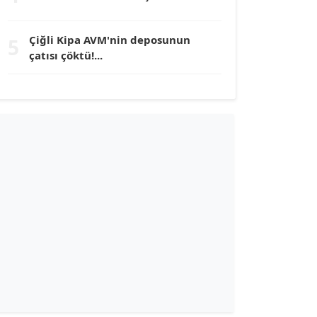
TUNÇ AFŞAR
Çiğli Kipa AVM'nin deposunun
5
Köşe Yazarı
çatısı çöktü!...
YILMAZ DURMAZ
Köşe Yazarı
GÜLPERİ ALTUN KILIÇ
Köşe Yazarı
ERDAL İZGİ
Köşe Yazarı
Dr. ŞABAN ACARBAY
Köşe Yazarı