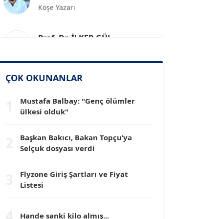
Prof. Dr. İLKER GÜL
Köşe Yazarı
SİNAN GENÇ
ÇOK OKUNANLAR
Köşe Yazarı
Mustafa Balbay: "Genç ölümler
1
ülkesi olduk"
Dr. HAKAN TARTAN
Köşe Yazarı
Başkan Bakıcı, Bakan Topçu’ya
2
Selçuk dosyası verdi
Prof. Dr. YÜCEL OCAK
Köşe Yazarı
Flyzone Giriş Şartları ve Fiyat
3
Listesi
TEOMAN GÜRAY
Köşe Yazarı
4
Hande sanki kilo almış...