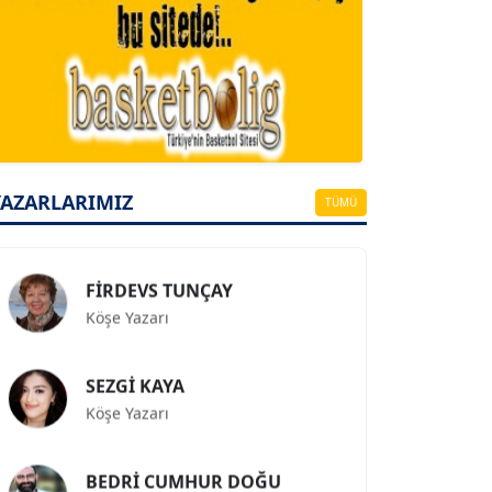
A. BAHRİ VRESKALA
Köşe Yazarı
ESAT ERÇETİNGÖZ
Köşe Yazarı
YAZARLARIMIZ
TÜMÜ
FİRDEVS TUNÇAY
Köşe Yazarı
SEZGİ KAYA
Köşe Yazarı
BEDRİ CUMHUR DOĞU
Köşe Yazarı