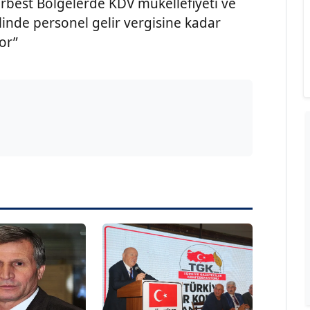
rbest Bölgelerde KDV mükellefiyeti ve
hilinde personel gelir vergisine kadar
yor”