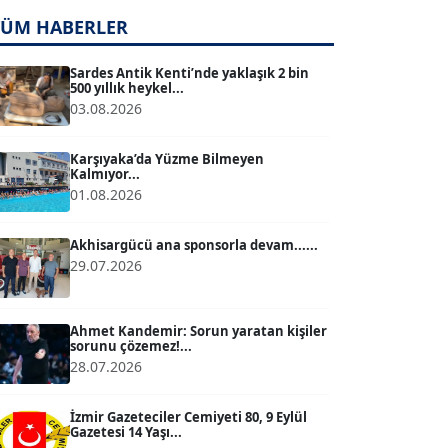
TÜM HABERLER
TUĞÇE TUĞSAVUL BAYSOY
T
Köşe Yazarı
Sardes Antik Kenti’nde yaklaşık 2 bin
500 yıllık heykel...
03.08.2026
ATİLLA KÖPRÜLÜOĞLU
Köşe Yazarı
Karşıyaka’da Yüzme Bilmeyen
Kalmıyor...
01.08.2026
BÜLENT GÜRLÜK
Köşe Yazarı
Akhisargücü ana sponsorla devam......
29.07.2026
MERT ERBOY
Köşe Yazarı
Ahmet Kandemir: Sorun yaratan kişiler
sorunu çözemez!...
28.07.2026
BÜLENT SAĞLAM
B
Köşe Yazarı
İzmir Gazeteciler Cemiyeti 80, 9 Eylül
Gazetesi 14 Yaşı...