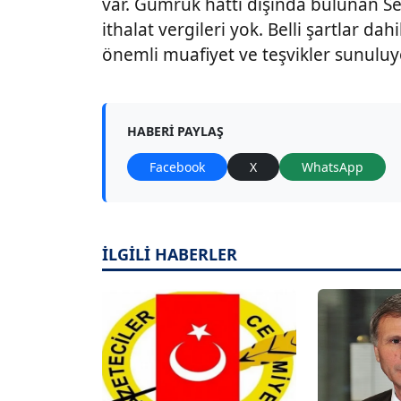
var. Gümrük hattı dışında bulunan Se
ithalat vergileri yok. Belli şartlar da
önemli muafiyet ve teşvikler sunulu
HABERI PAYLAŞ
Facebook
X
WhatsApp
İLGİLİ HABERLER