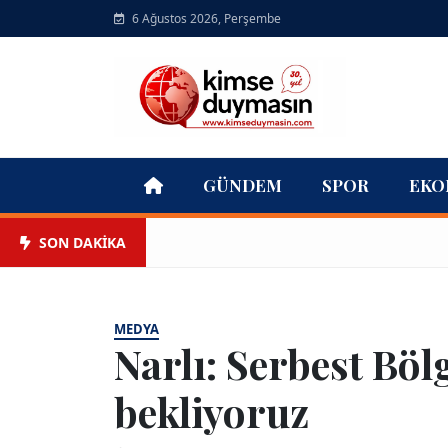
6 Ağustos 2026, Perşembe
GÜNDEM
SPOR
EKO
SON DAKİKA
MEDYA
Narlı: Serbest Böl
bekliyoruz