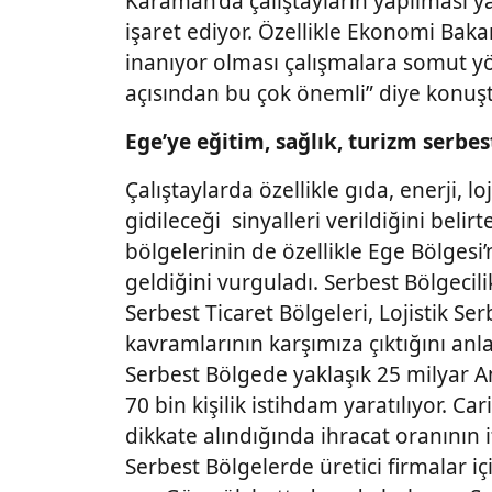
Karaman’da çalıştayların yapılması y
işaret ediyor. Özellikle Ekonomi Baka
inanıyor olması çalışmalara somut yö
açısından bu çok önemli” diye konuş
Ege’ye eğitim, sağlık, turizm serbes
Çalıştaylarda özellikle gıda, enerji, l
gidileceği sinyalleri verildiğini belir
bölgelerinin de özellikle Ege Bölges
geldiğini vurguladı. Serbest Bölgeci
Serbest Ticaret Bölgeleri, Lojistik S
kavramlarının karşımıza çıktığını anl
Serbest Bölgede yaklaşık 25 milyar A
70 bin kişilik istihdam yaratılıyor. Ca
dikkate alındığında ihracat oranının
Serbest Bölgelerde üretici firmalar i