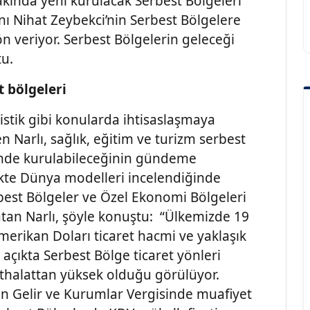
akında yeni kurulacak Serbest Bölgeleri
nı Nihat Zeybekci’nin Serbest Bölgelere
n veriyor. Serbest Bölgelerin geleceği
tu.
t bölgeleri
ojistik gibi konularda ihtisaslaşmaya
ten Narlı, sağlık, eğitim ve turizm serbest
i’nde kurulabileceğinin gündeme
likte Dünya modelleri incelendiğinde
erbest Bölgeler ve Özel Ekonomi Bölgeleri
atan Narlı, şöyle konuştu: “Ülkemizde 19
merikan Doları ticaret hacmi ve yaklaşık
ri açıkta Serbest Bölge ticaret yönleri
 ithalattan yüksek olduğu görülüyor.
çin Gelir ve Kurumlar Vergisinde muafiyet