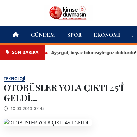
GÜNDEM
SPOR
EKONOMI
M
SON DAKİKA
Ayşegül, beyaz bikinisiyle göz doldurdu!
TEKNOLOJI
OTOBÜSLER YOLA ÇIKTI 45'İ
GELDİ...
10.03.2013 07:45