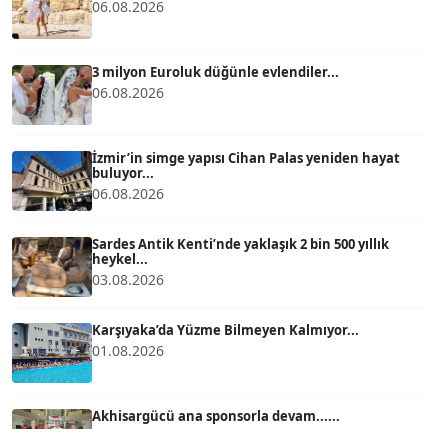
06.08.2026
ATİLLA KÖPRÜLÜOĞLU
Köşe Yazarı
3 milyon Euroluk düğünle evlendiler...
06.08.2026
BÜLENT GÜRLÜK
Köşe Yazarı
İzmir’in simge yapısı Cihan Palas yeniden hayat
buluyor...
06.08.2026
MERT ERBOY
Köşe Yazarı
Sardes Antik Kenti’nde yaklaşık 2 bin 500 yıllık
heykel...
03.08.2026
BÜLENT SAĞLAM
B
Köşe Yazarı
Karşıyaka’da Yüzme Bilmeyen Kalmıyor...
01.08.2026
SEVGİ MOLVA
Köşe Yazarı
Akhisargücü ana sponsorla devam......
29.07.2026