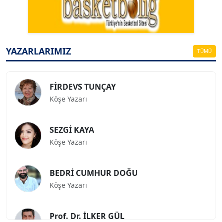
Köşe Yazarı
ESAT ERÇETİNGÖZ
Köşe Yazarı
YAZARLARIMIZ
TÜMÜ
FİRDEVS TUNÇAY
Köşe Yazarı
SEZGİ KAYA
Köşe Yazarı
BEDRİ CUMHUR DOĞU
Köşe Yazarı
Prof. Dr. İLKER GÜL
Köşe Yazarı