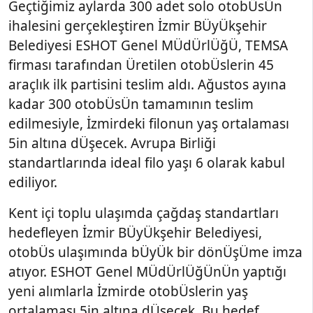
Geçtiğimiz aylarda 300 adet solo otobÜsÜn
ihalesini gerçekleştiren İzmir BÜyÜkşehir
Belediyesi ESHOT Genel MÜdÜrlÜğÜ, TEMSA
firması tarafından Üretilen otobÜslerin 45
araçlık ilk partisini teslim aldı. Ağustos ayına
kadar 300 otobÜsÜn tamamının teslim
edilmesiyle, İzmirdeki filonun yaş ortalaması
5in altına dÜşecek. Avrupa Birliği
standartlarında ideal filo yaşı 6 olarak kabul
ediliyor.
Kent içi toplu ulaşımda çağdaş standartları
hedefleyen İzmir BÜyÜkşehir Belediyesi,
otobÜs ulaşımında bÜyÜk bir dönÜşÜme imza
atıyor. ESHOT Genel MÜdÜrlÜğÜnÜn yaptığı
yeni alımlarla İzmirde otobÜslerin yaş
ortalaması 5in altına dÜşecek. Bu hedef