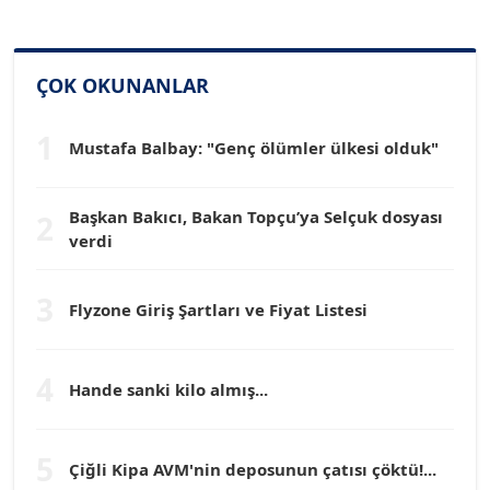
SİNAN GENÇ
ÇOK OKUNANLAR
Köşe Yazarı
1
Mustafa Balbay: "Genç ölümler ülkesi olduk"
Dr. HAKAN TARTAN
Köşe Yazarı
Başkan Bakıcı, Bakan Topçu’ya Selçuk dosyası
2
verdi
Prof. Dr. YÜCEL OCAK
Köşe Yazarı
3
Flyzone Giriş Şartları ve Fiyat Listesi
TEOMAN GÜRAY
Köşe Yazarı
4
Hande sanki kilo almış...
TUNÇ AFŞAR
5
Çiğli Kipa AVM'nin deposunun çatısı çöktü!...
Köşe Yazarı