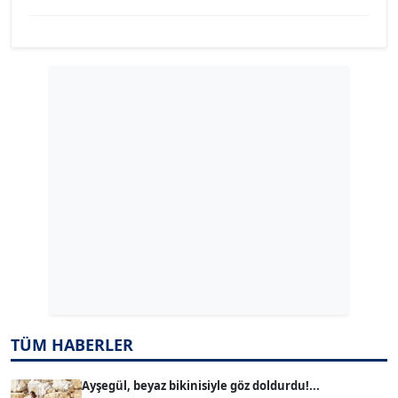
YILMAZ DURMAZ
Köşe Yazarı
GÜLPERİ ALTUN KILIÇ
Köşe Yazarı
ERDAL İZGİ
Köşe Yazarı
Dr. ŞABAN ACARBAY
Köşe Yazarı
TÜM HABERLER
TUĞÇE TUĞSAVUL BAYSOY
T
Köşe Yazarı
Ayşegül, beyaz bikinisiyle göz doldurdu!...