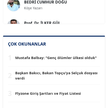
Köşe Yazarı
Prof. Dr. İLKER GÜL
Köşe Yazarı
SİNAN GENÇ
ÇOK OKUNANLAR
Köşe Yazarı
1
Mustafa Balbay: "Genç ölümler ülkesi olduk"
Dr. HAKAN TARTAN
Köşe Yazarı
Başkan Bakıcı, Bakan Topçu’ya Selçuk dosyası
2
verdi
Prof. Dr. YÜCEL OCAK
Köşe Yazarı
3
Flyzone Giriş Şartları ve Fiyat Listesi
TEOMAN GÜRAY