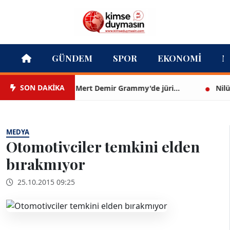
GÜNDEM
SPOR
EKONOMI
M
SON DAKİKA
Mert Demir Grammy'de jüri...
Nilüfer Ç
MEDYA
Otomotivciler temkini elden
bırakmıyor
25.10.2015 09:25