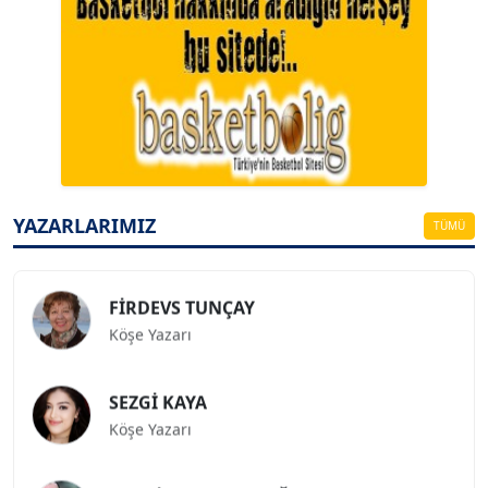
A. BAHRİ VRESKALA
Köşe Yazarı
ESAT ERÇETİNGÖZ
Köşe Yazarı
YAZARLARIMIZ
TÜMÜ
FİRDEVS TUNÇAY
Köşe Yazarı
SEZGİ KAYA
Köşe Yazarı
BEDRİ CUMHUR DOĞU