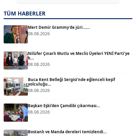
TÜM HABERLER
TUĞÇE TUĞSAVUL BAYSOY
T
Köşe Yazarı
Mert Demir Grammy'de jüri......
08.08.2026
ATİLLA KÖPRÜLÜOĞLU
Köşe Yazarı
Nilüfer Çınarlı Mutlu ve Meclis Üyeleri YENİ Parti'ye
k...
08.08.2026
BÜLENT GÜRLÜK
Köşe Yazarı
Buca Kent Belleği Sergisi’nde eğlenceli keşif
yolculuğu...
08.08.2026
MERT ERBOY
Köşe Yazarı
Başkan Eşki’den Çamdibi çıkarması...
08.08.2026
BÜLENT SAĞLAM
B
Köşe Yazarı
Bostanlı ve Manda dereleri temizlendi...