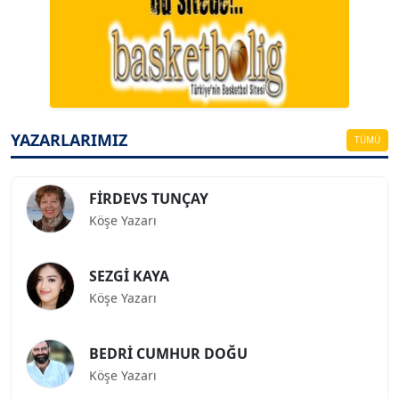
A. BAHRİ VRESKALA
Köşe Yazarı
ESAT ERÇETİNGÖZ
Köşe Yazarı
YAZARLARIMIZ
TÜMÜ
FİRDEVS TUNÇAY
Köşe Yazarı
SEZGİ KAYA
Köşe Yazarı
BEDRİ CUMHUR DOĞU
Köşe Yazarı