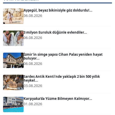
T
Köşe Yazarı
Ayşegül, beyaz bikinisiyle göz doldurdu!...
06.08.2026
ATİLLA KÖPRÜLÜOĞLU
Köşe Yazarı
3 milyon Euroluk düğünle evlendiler...
06.08.2026
BÜLENT GÜRLÜK
Köşe Yazarı
İzmir’in simge yapısı Cihan Palas yeniden hayat
buluyor...
06.08.2026
MERT ERBOY
Köşe Yazarı
Sardes Antik Kenti’nde yaklaşık 2 bin 500 yıllık
heykel...
03.08.2026
BÜLENT SAĞLAM
B
Köşe Yazarı
Karşıyaka’da Yüzme Bilmeyen Kalmıyor...
01.08.2026
SEVGİ MOLVA