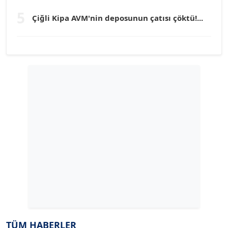
TUNÇ AFŞAR
5
Köşe Yazarı
Çiğli Kipa AVM'nin deposunun çatısı çöktü!...
YILMAZ DURMAZ
Köşe Yazarı
GÜLPERİ ALTUN KILIÇ
Köşe Yazarı
ERDAL İZGİ
Köşe Yazarı
Dr. ŞABAN ACARBAY
Köşe Yazarı
TÜM HABERLER
TUĞÇE TUĞSAVUL BAYSOY