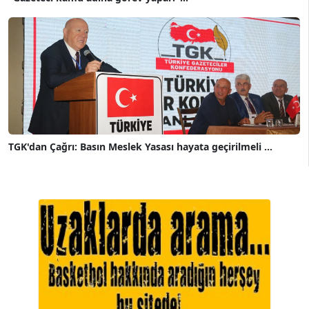
TGK'dan Çağrı: Basın Meslek Yasası hayata geçirilmeli ...