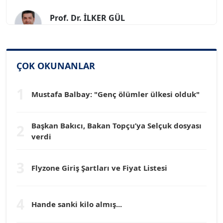
Prof. Dr. İLKER GÜL
Köşe Yazarı
SİNAN GENÇ
ÇOK OKUNANLAR
Köşe Yazarı
1
Mustafa Balbay: "Genç ölümler ülkesi olduk"
Dr. HAKAN TARTAN
Köşe Yazarı
Başkan Bakıcı, Bakan Topçu’ya Selçuk dosyası
2
verdi
Prof. Dr. YÜCEL OCAK
Köşe Yazarı
3
Flyzone Giriş Şartları ve Fiyat Listesi
TEOMAN GÜRAY
Köşe Yazarı
4
Hande sanki kilo almış...