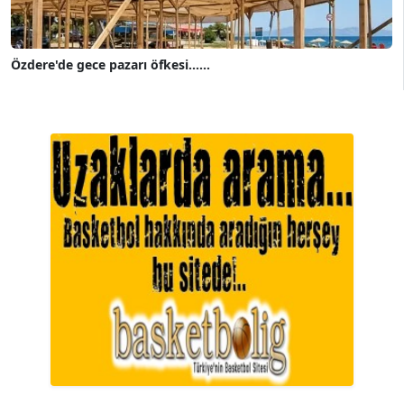
Özdere'de gece pazarı öfkesi......
A. BAHRİ VRESKALA
Köşe Yazarı
ESAT ERÇETİNGÖZ