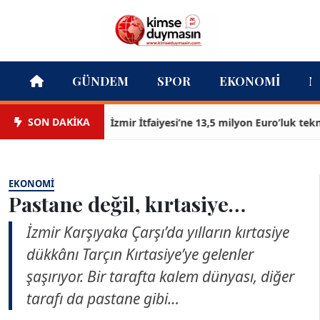
GÜNDEM
SPOR
EKONOMI
M
SON DAKİKA
İzmir İtfaiyesi’ne 13,5 milyon Euro’luk teknoloji
EKONOMI
Pastane değil, kırtasiye…
İzmir Karşıyaka Çarşı’da yılların kırtasiye
dükkânı Tarçın Kırtasiye’ye gelenler
şaşırıyor. Bir tarafta kalem dünyası, diğer
tarafı da pastane gibi…