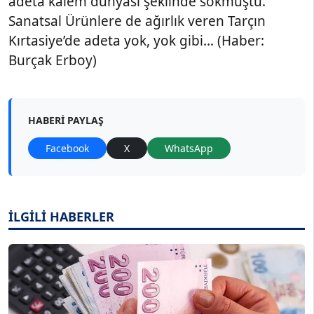
adeta kalem dünyası şeklinde sokmuştu.
Sanatsal Ürünlere de ağırlık veren Tarçın
Kırtasiye’de adeta yok, yok gibi… (Haber:
Burçak Erboy)
HABERI PAYLAŞ
Facebook
X
WhatsApp
İLGİLİ HABERLER