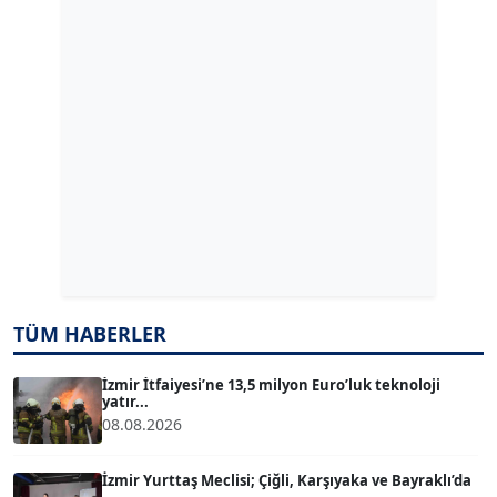
GÜLPERİ ALTUN KILIÇ
Köşe Yazarı
ERDAL İZGİ
Köşe Yazarı
Dr. ŞABAN ACARBAY
Köşe Yazarı
TÜM HABERLER
TUĞÇE TUĞSAVUL BAYSOY
T
Köşe Yazarı
İzmir İtfaiyesi’ne 13,5 milyon Euro’luk teknoloji
yatır...
08.08.2026
ATİLLA KÖPRÜLÜOĞLU
Köşe Yazarı
İzmir Yurttaş Meclisi; Çiğli, Karşıyaka ve Bayraklı’da