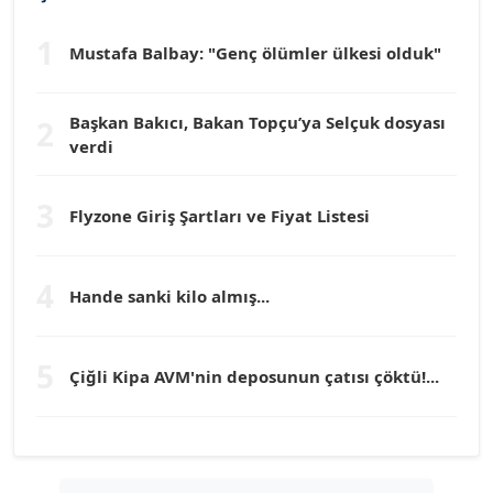
1
Mustafa Balbay: "Genç ölümler ülkesi olduk"
Dr. HAKAN TARTAN
Köşe Yazarı
Başkan Bakıcı, Bakan Topçu’ya Selçuk dosyası
2
verdi
Prof. Dr. YÜCEL OCAK
Köşe Yazarı
3
Flyzone Giriş Şartları ve Fiyat Listesi
TEOMAN GÜRAY
Köşe Yazarı
4
Hande sanki kilo almış...
TUNÇ AFŞAR
5
Köşe Yazarı
Çiğli Kipa AVM'nin deposunun çatısı çöktü!...
YILMAZ DURMAZ
Köşe Yazarı