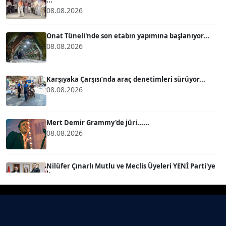
...
08.08.2026
BÜLENT GÜRLÜK
Köşe Yazarı
Onat Tüneli'nde son etabın yapımına başlanıyor...
08.08.2026
MERT ERBOY
Köşe Yazarı
Karşıyaka Çarşısı’nda araç denetimleri sürüyor...
08.08.2026
BÜLENT SAĞLAM
B
Köşe Yazarı
Mert Demir Grammy'de jüri......
08.08.2026
SEVGİ MOLVA
Köşe Yazarı
Nilüfer Çınarlı Mutlu ve Meclis Üyeleri YENİ Parti'ye
k...
08.08.2026
Prof. Dr. BİLGE DONUK
Köşe Yazarı
Buca Kent Belleği Sergisi’nde eğlenceli keşif
yolculuğu...