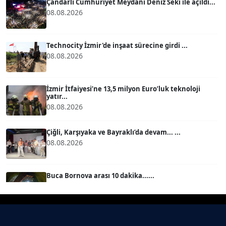
Çandarlı Cumhuriyet Meydanı Deniz Seki ile açıldı...
08.08.2026
BÜLENT GÜRLÜK
Köşe Yazarı
Technocity İzmir'de inşaat sürecine girdi ...
08.08.2026
MERT ERBOY
Köşe Yazarı
İzmir İtfaiyesi’ne 13,5 milyon Euro’luk teknoloji
yatır...
08.08.2026
BÜLENT SAĞLAM
B
Köşe Yazarı
Çiğli, Karşıyaka ve Bayraklı’da devam... ...
08.08.2026
SEVGİ MOLVA
Köşe Yazarı
Buca Bornova arası 10 dakika......
08.08.2026
Prof. Dr. BİLGE DONUK
Köşe Yazarı
Karşıyaka Çarşısı’nda tüm araçların girişi yasak!...