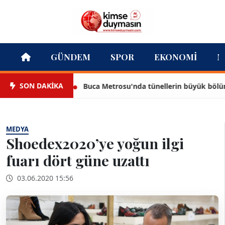
GÜNDEM
SPOR
EKONOMI
M
SON DAKİKA
Buca Metrosu'nda tünellerin büyük bölümü 
MEDYA
Shoedex2020’ye yoğun ilgi
fuarı dört güne uzattı
03.06.2020 15:56