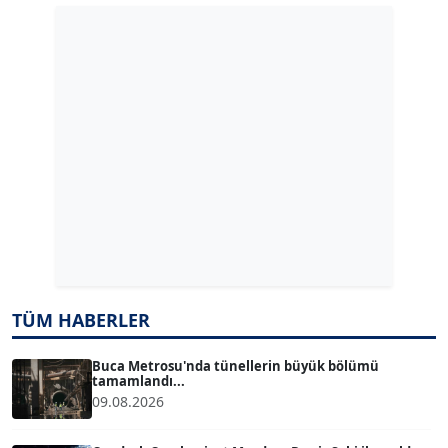
GÜLPERİ ALTUN KILIÇ
Köşe Yazarı
ERDAL İZGİ
Köşe Yazarı
Dr. ŞABAN ACARBAY
Köşe Yazarı
TÜM HABERLER
TUĞÇE TUĞSAVUL BAYSOY
T
Köşe Yazarı
Buca Metrosu'nda tünellerin büyük bölümü
tamamlandı...
09.08.2026
ATİLLA KÖPRÜLÜOĞLU
Köşe Yazarı