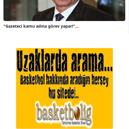
"Gazeteci kamu adına görev yapar!"...
A. BAHRİ VRESKALA
Köşe Yazarı