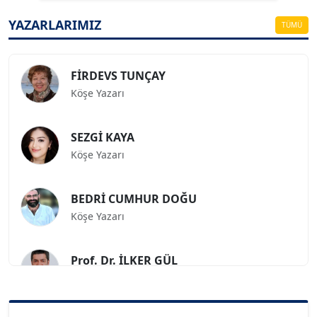
ESAT ERÇETİNGÖZ
Köşe Yazarı
YAZARLARIMIZ
TÜMÜ
FİRDEVS TUNÇAY
Köşe Yazarı
SEZGİ KAYA
Köşe Yazarı
BEDRİ CUMHUR DOĞU
Köşe Yazarı
Prof. Dr. İLKER GÜL
Köşe Yazarı
SİNAN GENÇ