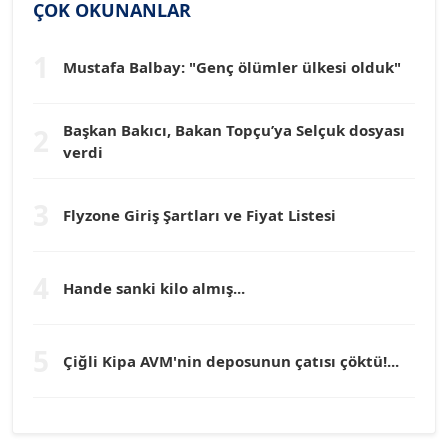
ÇOK OKUNANLAR
Köşe Yazarı
1
Mustafa Balbay: "Genç ölümler ülkesi olduk"
Dr. HAKAN TARTAN
Köşe Yazarı
Başkan Bakıcı, Bakan Topçu’ya Selçuk dosyası
2
verdi
Prof. Dr. YÜCEL OCAK
Köşe Yazarı
3
Flyzone Giriş Şartları ve Fiyat Listesi
TEOMAN GÜRAY
Köşe Yazarı
4
Hande sanki kilo almış...
TUNÇ AFŞAR
5
Köşe Yazarı
Çiğli Kipa AVM'nin deposunun çatısı çöktü!...
YILMAZ DURMAZ
Köşe Yazarı